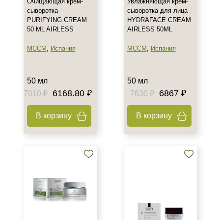
Очищающая крем-
Увлажняющая крем-
сыворотка -
сыворотка для лица -
PURIFYING CREAM
HYDRAFACE CREAM
50 ML AIRLESS
AIRLESS 50ML
MCCM
,
Испания
MCCM
,
Испания
50 мл
50 мл
6168.80 ₽
6867 ₽
7010 ₽
7630 ₽
В корзину
В корзину