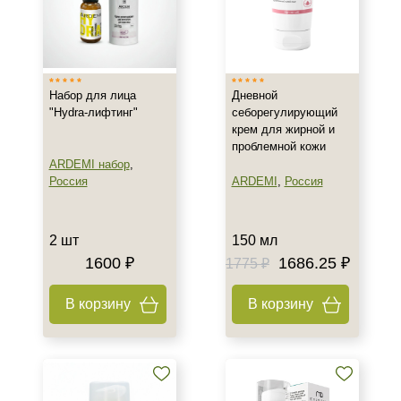
Все типы кожи
Жирная
Зрелая
Набор для лица
Дневной
Показать еще
"Hydra-лифтинг"
себорегулирующий
крем для жирной и
Возраст
проблемной кожи
ARDEMI набор
,
Любой возраст
Россия
ARDEMI
,
Россия
Любой возраст (от 18 лет)
После 20
2 шт
150 мл
Показать еще
1600 ₽
1686.25 ₽
1775 ₽
Действие
В корзину
В корзину
Восстановление
Матирование
Моделирование
Показать еще