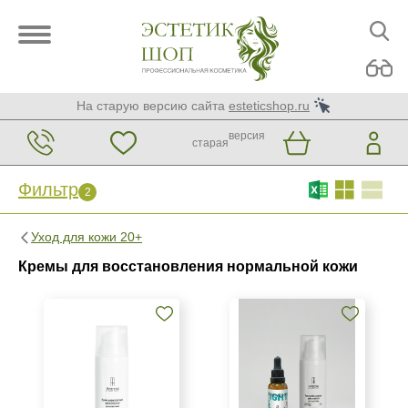
На старую версию сайта
esteticshop.ru
версия
старая
Фильтр
2
Фильтр
Сброс
2
Уход для кожи 20+
Бренд
Кремы для восстановления нормальной кожи
ARDEMI
ARDEMI набор
Christina
Показать еще
Страна