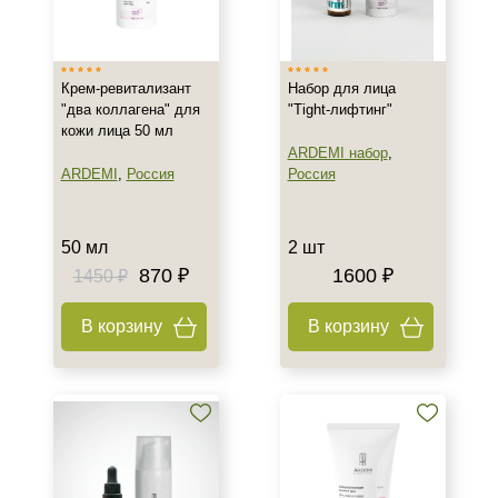
Израиль
Испания
Крем-ревитализант
Набор для лица
Россия
"два коллагена" для
"Tight-лифтинг"
Показать еще
кожи лица 50 мл
ARDEMI набор
,
Тип товара
ARDEMI
,
Россия
Россия
Крем
Гель
50 мл
2 шт
Гоммаж
870 ₽
1600 ₽
1450 ₽
Показать еще
В корзину
В корзину
Класс косметики
Домашняя
Профессиональная
Универсальная
Тип кожи