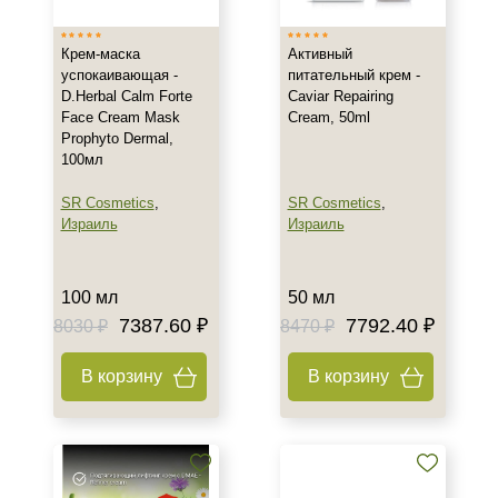
Крем-маска
Активный
успокаивающая -
питательный крем -
D.Herbal Calm Forte
Caviar Repairing
Face Cream Mask
Cream, 50ml
Prophyto Dermal,
100мл
+7 (495) 640-58-89
SR Cosmetics
,
SR Cosmetics
,
Израиль
Израиль
+7 (929) 933-09-89
100 мл
50 мл
7387.60 ₽
7792.40 ₽
8030 ₽
8470 ₽
В корзину
В корзину