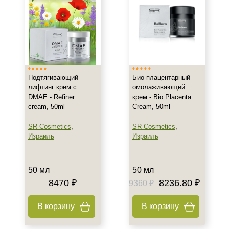
Подтягивающий
Био-плацентарный
лифтинг крем с
омолаживающий
DMAE - Refiner
крем - Bio Placenta
cream, 50ml
Cream, 50ml
SR Cosmetics
,
SR Cosmetics
,
Израиль
Израиль
50 мл
50 мл
8470 ₽
8236.80 ₽
9360 ₽
В корзину
В корзину