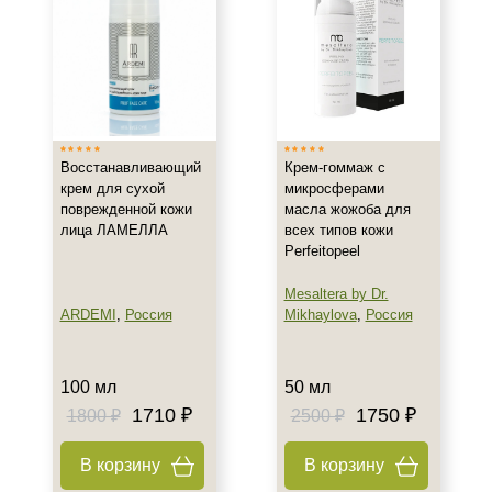
Назначение против
Акне
Возрастные изменения
Воспаление
Показать еще
Восстанавливающий
Крем-гоммаж с
крем для сухой
микросферами
Применение
поврежденной кожи
масла жожоба для
лица ЛАМЕЛЛА
всех типов кожи
Под макияж
Perfeitopeel
После пилинга
Mesaltera by Dr.
Результат
ARDEMI
,
Россия
Mikhaylova
,
Россия
Гладкость
100 мл
50 мл
Защита
1710 ₽
1750 ₽
1800 ₽
2500 ₽
Защита от УФ-лучей
Показать еще
В корзину
В корзину
Область применения