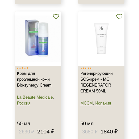
Веки
Декольте
Лицо
Показать еще
Объём
1 шт
2 шт
Крем для
Регенерирующий
20 мл
проблемной кожи
SOS-крем - MC
Показать еще
Bio-synergy Cream
REGENERATOR
CREAM 50ML
Ингредиенты
La Beaute Medicale
,
Россия
MCCM
,
Испания
AHA-кислоты
DMAE
50 мл
50 мл
EGF
2104 ₽
1840 ₽
2630 ₽
3680 ₽
Показать еще