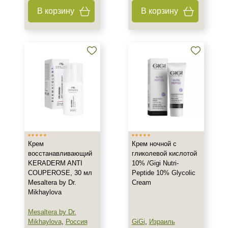
Время применения
В корзину
В корзину
Вечер
День
Ежедневный
Показать еще
Пол
Для женщин
Процедура
Крем
Крем ночной с
восстанавливающий
гликолевой кислотой
Демакияж
KERADERM ANTI
10% /Gigi Nutri-
Массаж
COUPEROSE, 30 мл
Peptide 10% Glycolic
Пилинг
Mesaltera by Dr.
Cream
Mikhaylova
Показать еще
Mesaltera by Dr.
Уровень SPF защиты
Mikhaylova
,
Россия
GiGi
,
Израиль