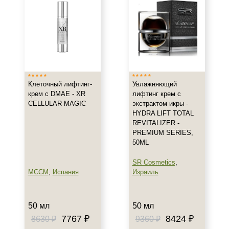
Все типы кожи
Жирная
Зрелая
Показать еще
Возраст
Клеточный лифтинг-
Увлажняющий
крем с DMAE - XR
лифтинг крем с
Любой возраст
CELLULAR MAGIC
экстрактом икры -
Любой возраст (от 18 лет)
HYDRA LIFT TOTAL
REVITALIZER -
После 20
PREMIUM SERIES,
Показать еще
50ML
Действие
SR Cosmetics
,
MCCM
,
Испания
Израиль
Восстановление
Матирование
Моделирование
50 мл
50 мл
7767 ₽
8424 ₽
8630 ₽
9360 ₽
Показать еще