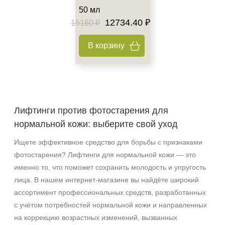
50 мл
Веки
12734.40 ₽
15160 ₽
Декольте
Лицо
В корзину
Показать еще
Объём
1 шт
Лифтинги против фотостарения для
2 шт
нормальной кожи: выберите свой уход
20 мл
Показать еще
Ищете эффективное средство для борьбы с признаками
фотостарения? Лифтинги для нормальной кожи — это
Ингредиенты
именно то, что поможет сохранить молодость и упругость
AHA-кислоты
лица. В нашем интернет‑магазине вы найдёте широкий
DMAE
ассортимент профессиональных средств, разработанных
EGF
с учётом потребностей нормальной кожи и направленных
Показать еще
на коррекцию возрастных изменений, вызванных