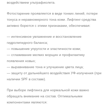
воздействием ультрафиолета.
Время применения
+7 (495) 640-58-89
Фотостарение проявляется в виде тонких линий, потери
+7 (929) 933-09-89
Вечер
тонуса и неравномерного тона кожи. Лифтинг‑средства
День
активно борются с этими признаками, обеспечивая:
Ежедневный
Показать еще
— интенсивное увлажнение и восстановление
гидролипидного баланса;
Пол
— повышение упругости и эластичности кожи;
Для женщин
— сглаживание мелких морщин и профилактику
появления новых;
Процедура
— выравнивание тона и улучшение цвета лица;
— защиту от дальнейшего воздействия УФ‑излучения (при
Демакияж
наличии SPF в составе).
Массаж
Пилинг
При выборе лифтинга для нормальной кожи важно
Показать еще
обращать внимание на состав. Оптимальными
компонентами являются:
Уровень SPF защиты