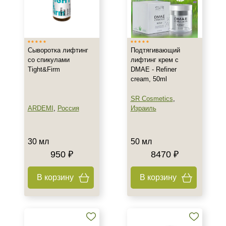
Израиль
Испания
Россия
Сыворотка лифтинг
Подтягивающий
Показать еще
со спикулами
лифтинг крем с
Tight&Firm
DMAE - Refiner
Тип товара
cream, 50ml
Лифтинг
SR Cosmetics
,
Гель
ARDEMI
,
Россия
Израиль
Гоммаж
Показать еще
30 мл
50 мл
950 ₽
8470 ₽
Класс косметики
Домашняя
В корзину
В корзину
Профессиональная
Универсальная
Тип кожи