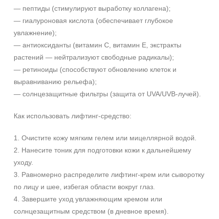
SPF 25
— пептиды (стимулируют выработку коллагена);
SPF 30
— гиалуроновая кислота (обеспечивает глубокое
SPF 50
увлажнение);
— антиоксиданты (витамин С, витамин Е, экстракты
растений — нейтрализуют свободные радикалы);
— ретиноиды (способствуют обновлению клеток и
выравниванию рельефа);
— солнцезащитные фильтры (защита от UVA/UVB‑лучей).
Как использовать лифтинг‑средство:
1. Очистите кожу мягким гелем или мицеллярной водой.
2. Нанесите тоник для подготовки кожи к дальнейшему
уходу.
3. Равномерно распределите лифтинг‑крем или сыворотку
по лицу и шее, избегая области вокруг глаз.
4. Завершите уход увлажняющим кремом или
солнцезащитным средством (в дневное время).