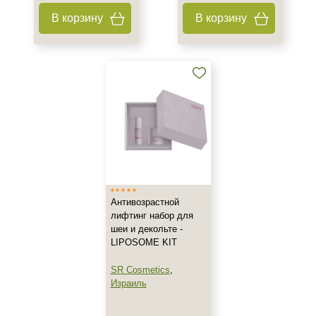
Назначение против
В корзину
В корзину
Фотостарение
Акне
Возрастные изменения
Показать еще
Применение
Под макияж
После пилинга
Антивозрастной
Результат
лифтинг набор для
шеи и декольте -
Гладкость
LIPOSOME KIT
Защита
Защита от УФ-лучей
SR Cosmetics
,
Израиль
Показать еще
Область применения