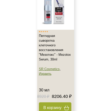
Жирная
Зрелая
Показать еще
Возраст
Пептидная
Любой возраст
сыворотка
Любой возраст (от 18 лет)
клеточного
После 20
восстановления
"Мезотокс" - Mezotox
Показать еще
Serum, 30ml
Действие
SR Cosmetics
,
Израиль
Обновление
Восстановление
Матирование
30 мл
Показать еще
8206.40 ₽
8920 ₽
Назначение против
В корзину