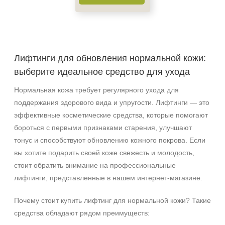
Акне
Возрастные изменения
Воспаление
Показать еще
Лифтинги для обновления нормальной кожи:
Применение
выберите идеальное средство для ухода
Под макияж
Нормальная кожа требует регулярного ухода для
После пилинга
поддержания здорового вида и упругости. Лифтинги — это
эффективные косметические средства, которые помогают
Результат
бороться с первыми признаками старения, улучшают
тонус и способствуют обновлению кожного покрова. Если
Гладкость
вы хотите подарить своей коже свежесть и молодость,
Защита
стоит обратить внимание на профессиональные
Защита от УФ-лучей
лифтинги, представленные в нашем интернет‑магазине.
Показать еще
Почему стоит купить лифтинг для нормальной кожи? Такие
Область применения
средства обладают рядом преимуществ:
Веки