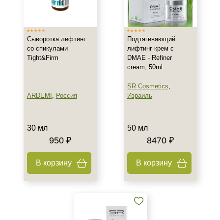
Испания
Россия
Показать еще
Сыворотка лифтинг
Подтягивающий
со спикулами
лифтинг крем с
Тип товара
Tight&Firm
DMAE - Refiner
cream, 50ml
Лифтинг
Гель
SR Cosmetics
,
Гоммаж
ARDEMI
,
Россия
Израиль
Показать еще
Класс косметики
30 мл
50 мл
950 ₽
8470 ₽
Домашняя
Профессиональная
В корзину
В корзину
Универсальная
Тип кожи
Все типы кожи