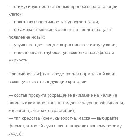
Декольте
— стимулируют естественные процессы регенерации
Лицо
клеток;
Показать еще
— повышают эластичность и упругость кожи;
— сглаживают мелкие морщины и предотвращают
Объём
появление новых;
— улучшают цвет лица и выравнивают текстуру кожи;
1 шт
— обеспечивают глубокое увлажнение без эффекта
2 шт
жирности.
20 мл
Показать еще
При выборе лифтинг‑средства для нормальной кожи
Ингредиенты
важно учитывать следующие критерии:
AHA-кислоты
— состав продукта (обращайте внимание на наличие
DMAE
активных компонентов: пептидов, гиалуроновой кислоты,
+7 (495) 640-58-89
EGF
коллагена, экстрактов растений);
+7 (929) 933-09-89
Показать еще
— тип средства (крем, сыворотка, маска — выбирайте
формат, который лучше всего подходит вашему режиму
Время применения
ухода);