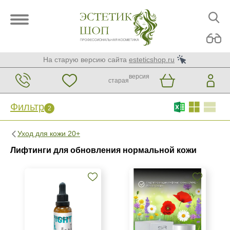
На старую версию сайта
esteticshop.ru
версия
старая
Фильтр
2
Фильтр
Сброс
2
Уход для кожи 20+
Бренд
Лифтинги для обновления нормальной кожи
ARDEMI
SR Cosmetics
Страна
Израиль