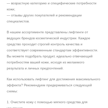
— возрастную категорию и специфические потребности
Вечер
кожи;
День
— отзывы других покупателей и рекомендации
Ежедневный
специалистов.
Показать еще
Пол
В нашем ассортименте представлены лифтинги от
ведущих брендов косметической индустрии. Каждое
Для женщин
средство проходит строгий контроль качества и
соответствует современным стандартам эффективности.
Процедура
Вы можете подобрать продукт, идеально отвечающий
потребностям вашей кожи, исходя из желаемого
Демакияж
результата и личных предпочтений.
Массаж
Пилинг
Как использовать лифтинг для достижения максимального
Показать еще
эффекта? Рекомендуем придерживаться следующей
Уровень SPF защиты
схемы:
SPF 25
1. Очистите кожу с помощью мягкого средства для
SPF 30