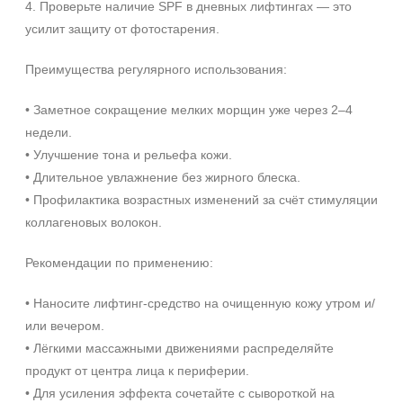
4. Проверьте наличие SPF в дневных лифтингах — это
День
усилит защиту от фотостарения.
Ежедневный
Показать еще
Преимущества регулярного использования:
Пол
• Заметное сокращение мелких морщин уже через 2–4
Для женщин
недели.
• Улучшение тона и рельефа кожи.
Процедура
• Длительное увлажнение без жирного блеска.
• Профилактика возрастных изменений за счёт стимуляции
Демакияж
коллагеновых волокон.
Массаж
Пилинг
Рекомендации по применению:
Показать еще
• Наносите лифтинг-средство на очищенную кожу утром и/
Уровень SPF защиты
или вечером.
• Лёгкими массажными движениями распределяйте
SPF 25
продукт от центра лица к периферии.
SPF 30
• Для усиления эффекта сочетайте с сывороткой на
SPF 50