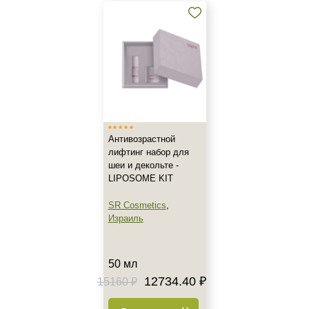
Зрелая
Показать еще
Возраст
Любой возраст
Любой возраст (от 18 лет)
После 20
Показать еще
Антивозрастной
лифтинг набор для
Действие
шеи и декольте -
LIPOSOME KIT
Восстановление
SR Cosmetics
,
Матирование
Израиль
Моделирование
Показать еще
50 мл
Назначение против
12734.40 ₽
15160 ₽
Акне