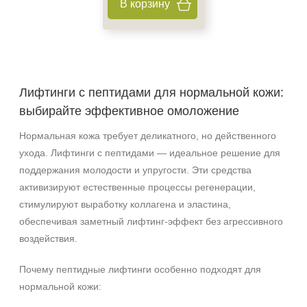
В корзину
Возрастные изменения
Воспаление
Показать еще
Применение
Лифтинги с пептидами для нормальной кожи:
Под макияж
выбирайте эффективное омоложение
После пилинга
Нормальная кожа требует деликатного, но действенного
Результат
ухода. Лифтинги с пептидами — идеальное решение для
поддержания молодости и упругости. Эти средства
Гладкость
активизируют естественные процессы регенерации,
Защита
стимулируют выработку коллагена и эластина,
Защита от УФ-лучей
обеспечивая заметный лифтинг‑эффект без агрессивного
Показать еще
воздействия.
Область применения
Почему пептидные лифтинги особенно подходят для
Веки
нормальной кожи:
Декольте