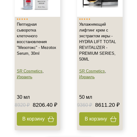
Россия
Показать еще
Тип товара
Пептидная
Увлажняющий
сыворотка
лифтинг крем с
Лифтинг
клеточного
экстрактом икры -
восстановления
HYDRA LIFT TOTAL
Гель
"Мезотокс" - Mezotox
REVITALIZER -
Гоммаж
Serum, 30ml
PREMIUM SERIES,
Показать еще
50ML
Класс косметики
SR Cosmetics
,
SR Cosmetics
,
Израиль
Израиль
Домашняя
Профессиональная
30 мл
50 мл
Универсальная
8206.40 ₽
8611.20 ₽
8920 ₽
9360 ₽
Тип кожи
В корзину
В корзину
Все типы кожи
Жирная