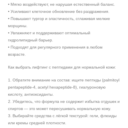
• Мягко воздействуют, не нарушая естественный баланс.
Лицо
• Усиливают клеточное обновление без раздражения.
Показать еще
• Повышают тургор и эластичность, сглаживая мелкие
Объём
морщины.
• Увлажняют и поддерживают оптимальный
1 шт
гидролипидный барьер.
2 шт
• Подходят для регулярного применения в любом
20 мл
возрасте.
Показать еще
Как выбрать лифтинг с пептидами для нормальной кожи:
Ингредиенты
Не показывать предложение о консультации
+7 (495) 640-58-89
1. Обратите внимание на состав: ищите пептиды (palmitoyl
Пептиды
+7 (929) 933-09-89
pentapeptide‑4, acetyl hexapeptide‑8), гиалуроновую
AHA-кислоты
кислоту, антиоксиданты.
DMAE
2. Убедитесь, что формула не содержит избытка отдушек и
Показать еще
спиртов — это может пересушивать нормальную кожу.
Время применения
3. Выбирайте средства с лёгкой текстурой: гели, флюиды
или кремы средней плотности.
Вечер