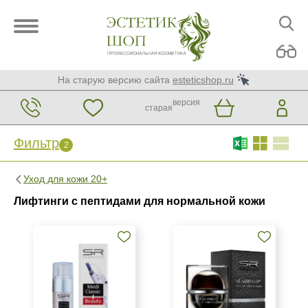
На старую версию сайта
esteticshop.ru
версия
старая
Фильтр
2
Фильтр
Сброс
2
Уход для кожи 20+
Бренд
Лифтинги с пептидами для нормальной кожи
SR Cosmetics
Страна
Израиль
Испания