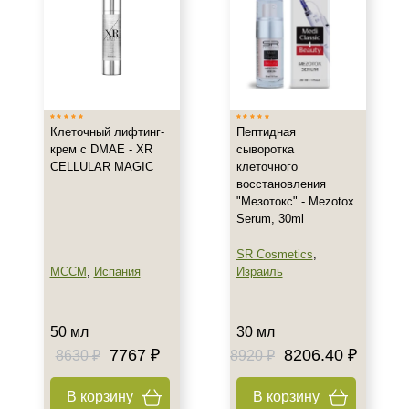
Все типы кожи
Жирная
Зрелая
Показать еще
Возраст
Клеточный лифтинг-
Пептидная
крем с DMAE - XR
сыворотка
Любой возраст
CELLULAR MAGIC
клеточного
Любой возраст (от 18 лет)
восстановления
"Мезотокс" - Mezotox
После 20
Serum, 30ml
Показать еще
SR Cosmetics
,
Действие
MCCM
,
Испания
Израиль
Восстановление
Матирование
50 мл
30 мл
Моделирование
7767 ₽
8206.40 ₽
8630 ₽
8920 ₽
Показать еще
В корзину
В корзину
Назначение против