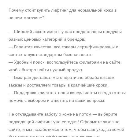
Время применения
Почему стоит купить лифтинг для нормальной кожи в
Вечер
нашем магазине?
День
Ежедневный
— Широкий ассортимент: у нас представлены продукты
Показать еще
разных ценовых категорий и брендов.
— Гарантия качества: все товары сертифицированы и
Пол
соответствуют стандартам безопасности.
Для женщин
— Удобный поиск: воспользуйтесь фильтрами на сайте,
чтобы быстро найти нужный продукт.
Процедура
— Быстрая доставка: мы оперативно обрабатываем
заказы и доставляем товары в кратчайшие сроки.
Демакияж
— Поддержка клиентов: наши консультанты всегда готовы
Массаж
помочь с выбором и ответить на ваши вопросы.
Пилинг
Показать еще
Не откладывайте заботу о коже на потом — выберите
подходящий лифтинг уже сегодня! Оформите заказ на
Уровень SPF защиты
сайте, и мы позаботимся о том, чтобы ваш уход за кожей
SPF 25