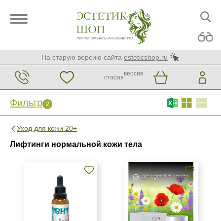
На старую версию сайта
esteticshop.ru
версия
старая
Фильтр
2
Фильтр
Сброс
2
Уход для кожи 20+
Бренд
Лифтинги нормальной кожи тела
ARDEMI
MCCM
SR Cosmetics
Страна