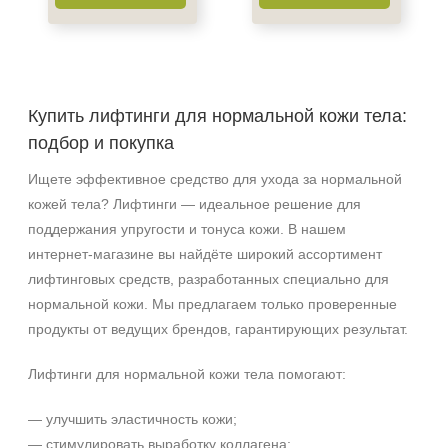
Акне
Возрастные изменения
Воспаление
Купить лифтинги для нормальной кожи тела:
Показать еще
подбор и покупка
Применение
Ищете эффективное средство для ухода за нормальной
Под макияж
кожей тела? Лифтинги — идеальное решение для
После пилинга
поддержания упругости и тонуса кожи. В нашем
интернет‑магазине вы найдёте широкий ассортимент
Результат
лифтинговых средств, разработанных специально для
нормальной кожи. Мы предлагаем только проверенные
Гладкость
продукты от ведущих брендов, гарантирующих результат.
Защита
Защита от УФ-лучей
Лифтинги для нормальной кожи тела помогают:
Показать еще
— улучшить эластичность кожи;
Область применения
— стимулировать выработку коллагена;