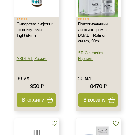
Израиль
Испания
Россия
Сыворотка лифтинг
Подтягивающий
Показать еще
со спикулами
лифтинг крем с
Tight&Firm
DMAE - Refiner
Тип товара
cream, 50ml
Лифтинг
SR Cosmetics
,
Гель
ARDEMI
,
Россия
Израиль
Гоммаж
Показать еще
30 мл
50 мл
950 ₽
8470 ₽
Класс косметики
Домашняя
В корзину
В корзину
Профессиональная
Универсальная
Тип кожи