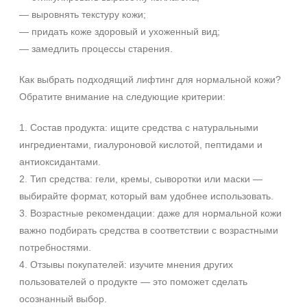
Тело
— выровнять текстуру кожи;
Веки
— придать коже здоровый и ухоженный вид;
Декольте
— замедлить процессы старения.
Показать еще
Как выбрать подходящий лифтинг для нормальной кожи?
Объём
Обратите внимание на следующие критерии:
1 шт
+7 (495) 640-58-89
1. Состав продукта: ищите средства с натуральными
2 шт
+7 (929) 933-09-89
ингредиентами, гиалуроновой кислотой, пептидами и
20 мл
антиоксидантами.
Показать еще
2. Тип средства: гели, кремы, сыворотки или маски —
выбирайте формат, который вам удобнее использовать.
Ингредиенты
3. Возрастные рекомендации: даже для нормальной кожи
AHA-кислоты
важно подбирать средства в соответствии с возрастными
DMAE
потребностями.
EGF
4. Отзывы покупателей: изучите мнения других
Показать еще
пользователей о продукте — это поможет сделать
осознанный выбор.