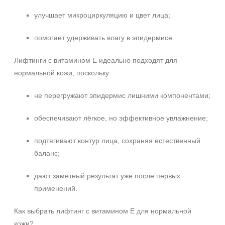
Акне
улучшает микроциркуляцию и цвет лица;
Возрастные изменения
Воспаление
помогает удерживать влагу в эпидермисе.
Показать еще
Лифтинги с витамином E идеально подходят для
Применение
нормальной кожи, поскольку:
Под макияж
не перегружают эпидермис лишними компонентами;
После пилинга
обеспечивают лёгкое, но эффективное увлажнение;
Результат
подтягивают контур лица, сохраняя естественный
Гладкость
баланс;
Защита
Защита от УФ-лучей
дают заметный результат уже после первых
Показать еще
применений.
Область применения
Как выбрать лифтинг с витамином E для нормальной
Веки
кожи?