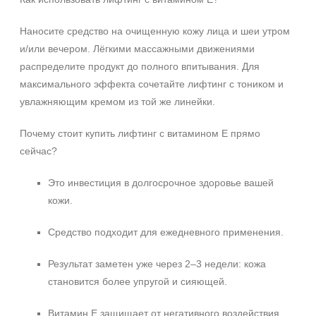
Вечер
День
Наносите средство на очищенную кожу лица и шеи утром
Ежедневный
и/или вечером. Лёгкими массажными движениями
Показать еще
распределите продукт до полного впитывания. Для
максимального эффекта сочетайте лифтинг с тоником и
Пол
увлажняющим кремом из той же линейки.
Для женщин
Почему стоит купить лифтинг с витамином E прямо
сейчас?
Процедура
Демакияж
Это инвестиция в долгосрочное здоровье вашей
кожи.
Массаж
Пилинг
Средство подходит для ежедневного применения.
Показать еще
Результат заметен уже через 2–3 недели: кожа
Уровень SPF защиты
становится более упругой и сияющей.
SPF 25
SPF 30
Витамин E защищает от негативного воздействия