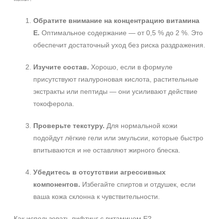
Декольте
Обратите внимание на концентрацию витамина
Лицо
E.
Оптимальное содержание — от 0,5 % до 2 %. Это
Показать еще
обеспечит достаточный уход без риска раздражения.
Объём
Изучите состав.
Хорошо, если в формуле
1 шт
присутствуют гиалуроновая кислота, растительные
2 шт
экстракты или пептиды — они усиливают действие
20 мл
токоферола.
Показать еще
Не показывать предложение о консультации
+7 (495) 640-58-89
Проверьте текстуру.
Для нормальной кожи
Ингредиенты
+7 (929) 933-09-89
подойдут лёгкие гели или эмульсии, которые быстро
Витамин E
впитываются и не оставляют жирного блеска.
AHA-кислоты
Убедитесь в отсутствии агрессивных
DMAE
компонентов.
Избегайте спиртов и отдушек, если
Показать еще
ваша кожа склонна к чувствительности.
Время применения
Как использовать лифтинг с витамином E?