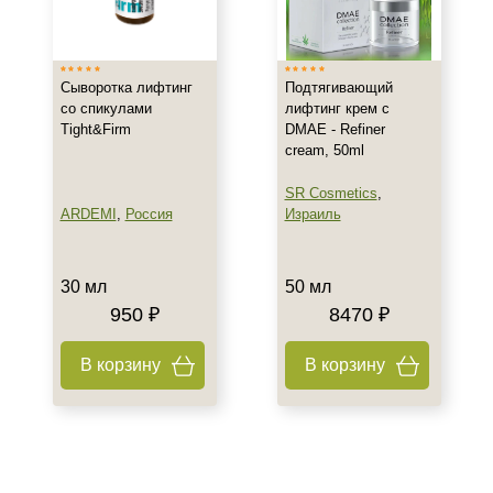
Испания
Россия
Показать еще
Сыворотка лифтинг
Подтягивающий
со спикулами
лифтинг крем с
Тип товара
Tight&Firm
DMAE - Refiner
cream, 50ml
Лифтинг
Гель
SR Cosmetics
,
Гоммаж
ARDEMI
,
Россия
Израиль
Показать еще
Класс косметики
30 мл
50 мл
950 ₽
8470 ₽
Домашняя
Профессиональная
В корзину
В корзину
Универсальная
Тип кожи
Все типы кожи