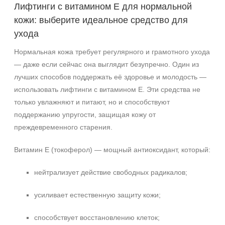
Лифтинги с витамином E для нормальной
Жирная
кожи: выберите идеальное средство для
Зрелая
ухода
Показать еще
Нормальная кожа требует регулярного и грамотного ухода
Возраст
— даже если сейчас она выглядит безупречно. Один из
Любой возраст
лучших способов поддержать её здоровье и молодость —
Любой возраст (от 18 лет)
использовать лифтинги с витамином E. Эти средства не
После 20
только увлажняют и питают, но и способствуют
Показать еще
поддержанию упругости, защищая кожу от
преждевременного старения.
Действие
Витамин E (токоферол) — мощный антиоксидант, который:
Восстановление
Матирование
нейтрализует действие свободных радикалов;
Моделирование
Показать еще
усиливает естественную защиту кожи;
Назначение против
способствует восстановлению клеток;