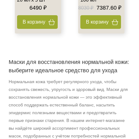
6490 ₽
7387.60 ₽
8030 ₽
Веки
Декольте
В корзину
В корзину
Лицо
Показать еще
Объём
1 шт
Маски для восстановления нормальной кожи:
2 шт
выберите идеальное средство для ухода
20 мл
Нормальная кожа требует регулярного ухода, чтобы
Показать еще
сохранять свежесть, упругость и здоровый вид. Маски для
Ингредиенты
восстановления нормальной кожи — это эффективный
способ поддержать естественный баланс, насытить
AHA-кислоты
эпидермис полезными веществами и предотвратить
DMAE
первые признаки старения. В нашем интернет‑магазине
EGF
вы найдёте широкий ассортимент профессиональных
Показать еще
масок, подобранных с учётом потребностей нормальной