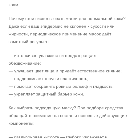
кожи.
Время применения
Вечер
Почему стоит использовать маски для нормальной кожи?
Даже если ваш эпидермис не склонен к сухости или
День
жирности, периодическое применение масок даёт
Ежедневный
заметный результат:
Показать еще
Не показывать предложение о консультации
Пол
— интенсивно увлажняет и предотвращает
+7 (495) 640-58-89
обезвоживание;
Для женщин
+7 (929) 933-09-89
— улучшает цвет лица и придаёт естественное сияние;
— поддерживает тонус и эластичность;
Процедура
— помогает сохранить ровный рельеф и гладкость;
Демакияж
— укрепляет защитный барьер кожи.
Массаж
Как выбрать подходящую маску? При подборе средства
Пилинг
обращайте внимание на состав и основные действующие
Показать еще
компоненты:
Уровень SPF защиты
— гиалуроновая кислота — глубоко увлажняет и