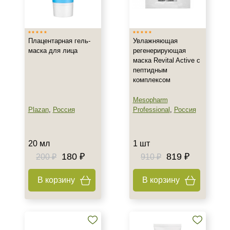
Израиль
Испания
Плацентарная гель-
Увлажняющая
Россия
маска для лица
регенерирующая
Показать еще
маска Revital Active с
пептидным
Тип товара
комплексом
Маска
Mesopharm
Гель
Plazan
,
Россия
Professional
,
Россия
Гоммаж
Показать еще
20 мл
1 шт
Класс косметики
180 ₽
819 ₽
200 ₽
910 ₽
Домашняя
В корзину
В корзину
Профессиональная
Универсальная
Тип кожи