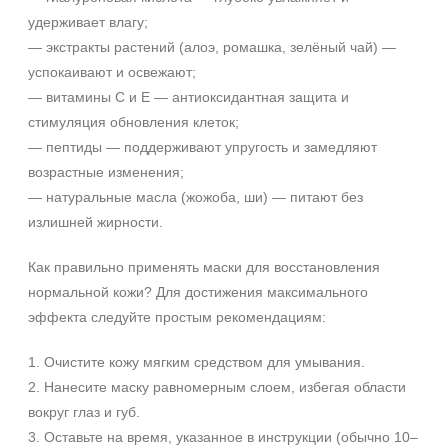
SPF 25
удерживает влагу;
SPF 30
— экстракты растений (алоэ, ромашка, зелёный чай) —
SPF 50
успокаивают и освежают;
— витамины С и Е — антиоксидантная защита и
стимуляция обновления клеток;
— пептиды — поддерживают упругость и замедляют
возрастные изменения;
— натуральные масла (жожоба, ши) — питают без
излишней жирности.
Как правильно применять маски для восстановления
нормальной кожи? Для достижения максимального
эффекта следуйте простым рекомендациям:
1. Очистите кожу мягким средством для умывания.
2. Нанесите маску равномерным слоем, избегая области
вокруг глаз и губ.
3. Оставьте на время, указанное в инструкции (обычно 10–