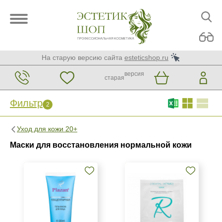
На старую версию сайта
esteticshop.ru
версия
старая
Фильтр
2
Фильтр
Сброс
2
Уход для кожи 20+
Бренд
Маски для восстановления нормальной кожи
ARDEMI
Christina
GiGi
Показать еще
Страна