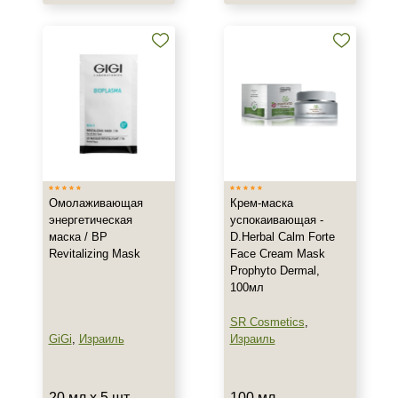
Назначение против
Акне
Возрастные изменения
Воспаление
Показать еще
Применение
Под макияж
Омолаживающая
Крем-маска
После пилинга
энергетическая
успокаивающая -
маска / BP
D.Herbal Calm Forte
Revitalizing Mask
Face Cream Mask
Результат
Prophyto Dermal,
100мл
Гладкость
Защита
SR Cosmetics
,
Защита от УФ-лучей
GiGi
,
Израиль
Израиль
Показать еще
Область применения
20 мл х 5 шт
100 мл