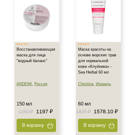
Все типы кожи
Жирная
Зрелая
Показать еще
Возраст
Восстанавливающая
Маска красоты на
маска для лица
основе морских трав
Любой возраст
"водный баланс"
для нормальной
Любой возраст (от 18 лет)
кожи «Клубника» -
Sea Herbal 60 мл
После 20
Показать еще
ARDEMI
,
Россия
Christina
,
Израиль
Действие
150 мл
60 мл
Восстановление
1197 ₽
1578.10 ₽
1260 ₽
1835 ₽
Матирование
Моделирование
В корзину
В корзину
Показать еще