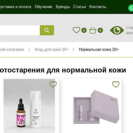
оставка и оплата
Обучение
Бренды
Статьи
Контакты
ста
0
0
вер
ной категории
Уход для кожи 20+
Нормальная кожа 20+
отостарения для нормальной кожи