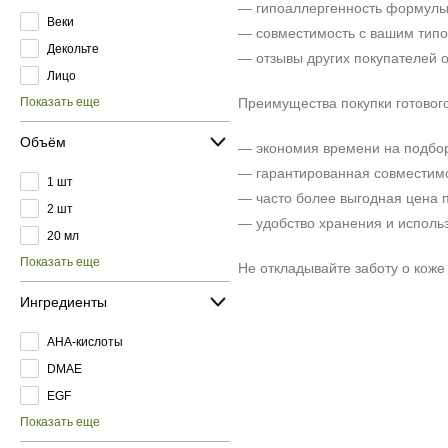
— гипоаллергенность формулы 
Веки
— совместимость с вашим типо
Декольте
— отзывы других покупателей о
Лицо
Показать еще
Преимущества покупки готовог
Объём
— экономия времени на подбор
— гарантированная совместимо
1 шт
— часто более выгодная цена п
2 шт
— удобство хранения и использ
20 мл
Показать еще
Не откладывайте заботу о кож
Ингредиенты
AHA-кислоты
DMAE
EGF
Показать еще