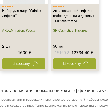
Набор для лица "Wrinkle-
Антивозрастной лифтинг
лифтинг"
набор для шеи и декольте
- LIPOSOME KIT
ARDEMI набор
,
Россия
SR Cosmetics
,
Израиль
2 шт
50 мл
1600 ₽
12734.40 ₽
15160 ₽
В корзину
В корзину
отостарения для нормальной кожи: эффективный ух
рофилактики и коррекции признаков фотостарения? Наборы уходо
ость и свежесть лица. Такие комплексы включают средства с прод