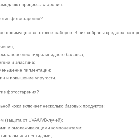
замедляют процессы старения.
ротив фотостарения?
е преимущество готовых наборов. В них собраны средства, которы
чения;
осстановление гидролипидного баланса;
гена и эластина;
меньшение пигментации;
н и повышение упругости.
отив фотостарения?
ьной кожи включает несколько базовых продуктов:
м (защита от UVA/UVB-лучей);
тами и омолаживающими компонентами;
етинолом или пептидами;