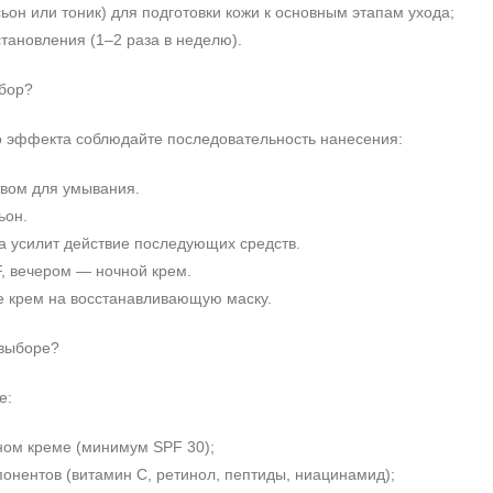
он или тоник) для подготовки кожи к основным этапам ухода;
тановления (1–2 раза в неделю).
абор?
 эффекта соблюдайте последовательность нанесения:
твом для умывания.
ьон.
а усилит действие последующих средств.
F, вечером — ночной крем.
те крем на восстанавливающую маску.
+7 (495) 640-58-89
+7 (929) 933-09-89
 выборе?
е:
ом креме (минимум SPF 30);
онентов (витамин С, ретинол, пептиды, ниацинамид);