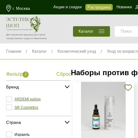
Акции и скидки
Новинки
Д
Распродажа
г. Москва
Каталог
Дистанционная продажа
(доставка)
лекарственных средств невозможна
Главная
Каталог
Косметический уход
Уход по возраст
Наборы против ф
Фильтр
Сброс
2
Бренд
ARDEMI набор
SR Cosmetics
Страна
Израиль