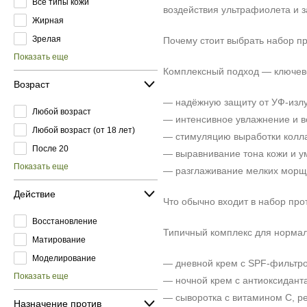
Все типы кожи
воздействия ультрафиолета и 
Жирная
Зрелая
Почему стоит выбрать набор п
Показать еще
Комплексный подход — ключево
Возраст
— надёжную защиту от УФ-излу
Любой возраст
— интенсивное увлажнение и в
Любой возраст (от 18 лет)
— стимуляцию выработки колла
После 20
— выравнивание тона кожи и у
Показать еще
— разглаживание мелких морщи
Действие
Что обычно входит в набор пр
Восстановление
Типичный комплекс для нормал
Матирование
Моделирование
— дневной крем с SPF-фильтро
Показать еще
— ночной крем с антиоксидан
— сыворотка с витамином С, р
Назначение против