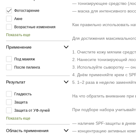
— тонизирующее средство (лось
Фотостарение
— маска для интенсивного восс
Акне
Как правильно использовать н
Возрастные изменения
Показать еще
Для достижения максимального
Применение
1. Очистите кожу мягким средс
Под макияж
2. Нанесите тонизирующий лос
3. Используйте сыворотку — он
После пилинга
4. Днём применяйте крем с SP
Результат
5. 1–2 раза в неделю заменяй
Гладкость
На что обратить внимание при
Защита
При подборе набора учитывайт
Защита от УФ-лучей
Показать еще
— наличие SPF-защиты в дневн
Область применения
— концентрацию активных комп