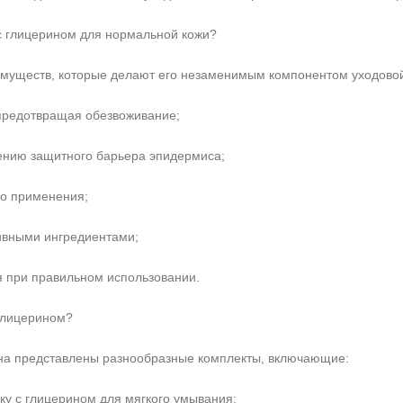
с глицерином для нормальной кожи?
муществ, которые делают его незаменимым компонентом уходовой
 предотвращая обезвоживание;
ению защитного барьера эпидермиса;
го применения;
ивными ингредиентами;
я при правильном использовании.
 глицерином?
на представлены разнообразные комплекты, включающие:
у с глицерином для мягкого умывания;