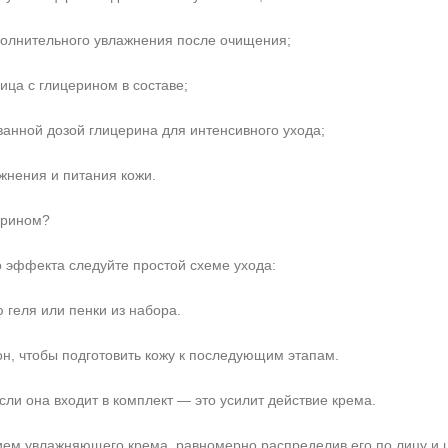
полнительного увлажнения после очищения;
ца с глицерином в составе;
ванной дозой глицерина для интенсивного ухода;
ажнения и питания кожи.
ерином?
Не показывать предложение о консультации
 эффекта следуйте простой схеме ухода:
+7 (495) 640-58-89
+7 (929) 933-09-89
 геля или пенки из набора.
он, чтобы подготовить кожу к последующим этапам.
сли она входит в комплект — это усилит действие крема.
ием увлажняющего крема, равномерно распределив его по лицу и 