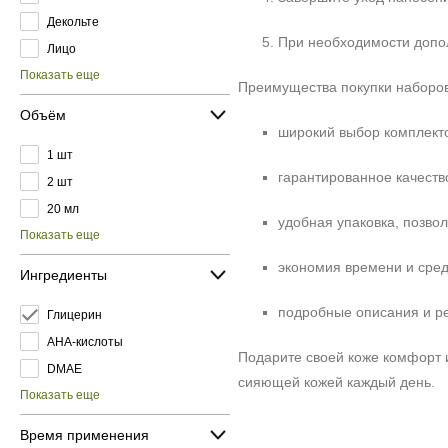
Декольте
При необходимости допол
Лицо
Показать еще
Преимущества покупки наборов
Объём
широкий выбор комплекто
1 шт
гарантированное качеств
2 шт
20 мл
удобная упаковка, позво
Показать еще
экономия времени и сред
Ингредиенты
подробные описания и р
Глицерин
AHA-кислоты
Подарите своей коже комфорт 
DMAE
сияющей кожей каждый день.
Показать еще
Время применения