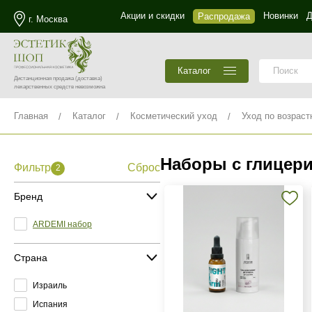
Акции и скидки
Новинки
Д
Распродажа
г. Москва
Каталог
Дистанционная продажа
(доставка)
лекарственных средств невозможна
Главная
Каталог
Косметический уход
Уход по возраст
Наборы с глицер
Фильтр
Сброс
2
Бренд
ARDEMI набор
Страна
Израиль
Испания