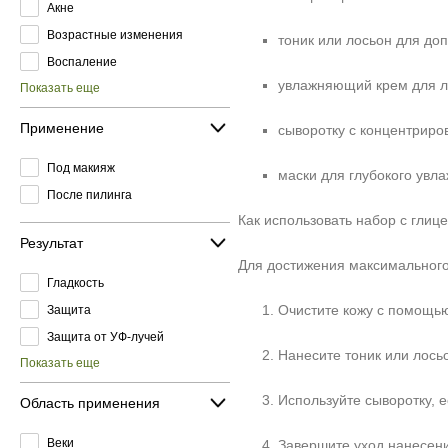
Акне
Возрастные изменения
тоник или лосьон для до
Воспаление
увлажняющий крем для ли
Показать еще
Применение
сыворотку с концентриро
Под макияж
маски для глубокого увл
После пилинга
Как использовать набор с глиц
Результат
Для достижения максимального
Гладкость
Очистите кожу с помощью
Защита
Защита от УФ-лучей
Нанесите тоник или лось
Показать еще
Используйте сыворотку, е
Область применения
Веки
Завершите уход нанесен