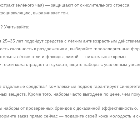
кстракт зелёного чая) — защищают от окислительного стресса;
роциркуляцию, выравнивает тон.
? Учитывайте:
я 25–35 лет подойдут средства с лёгким антивозрастным действие
и есть склонность к раздражениям, выбирайте гипоаллергенные фо
тительны лёгкие гели и флюиды, зимой — питательные кремы.
: если кожа страдает от сухости, ищите наборы с усиленным увла
Не показывать предложение о консультации
не отдельные средства? Комплексный подход гарантирует синергет
+7 (495) 640-58-89
ных веществ. Кроме того, наборы часто выгоднее по цене, чем поку
+7 (929) 933-09-89
ы наборы от проверенных брендов с доказанной эффективностью. 
формите заказ прямо сейчас — подарите своей коже молодость и с