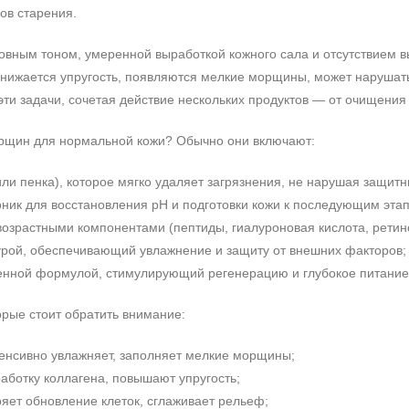
ов старения.
овным тоном, умеренной выработкой кожного сала и отсутствием 
снижается упругость, появляются мелкие морщины, может наруша
ти задачи, сочетая действие нескольких продуктов — от очищения 
орщин для нормальной кожи? Обычно они включают:
и пенка), которое мягко удаляет загрязнения, не нарушая защитн
ник для восстановления pH и подготовки кожи к последующим этап
возрастными компонентами (пептиды, гиалуроновая кислота, ретин
турой, обеспечивающий увлажнение и защиту от внешних факторов;
енной формулой, стимулирующий регенерацию и глубокое питание
орые стоит обратить внимание:
енсивно увлажняет, заполняет мелкие морщины;
ботку коллагена, повышают упругость;
яет обновление клеток, сглаживает рельеф;