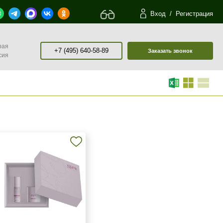
Вход
/
Регистрация
рая
+7 (495) 640-58-89
Заказать звонок
сия