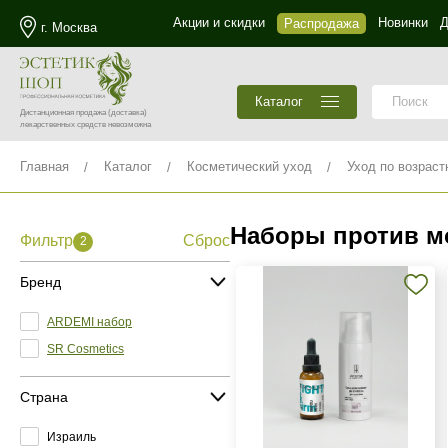
Акции и скидки
Новинки
Д
Распродажа
г. Москва
Каталог
Дистанционная продажа
(доставка)
лекарственных средств невозможна
Главная
Каталог
Косметический уход
Уход по возраст
Наборы против м
Фильтр
Сброс
2
Бренд
ARDEMI набор
SR Cosmetics
Страна
Израиль