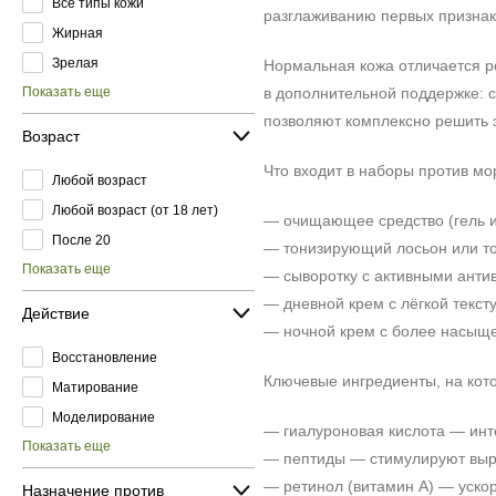
Все типы кожи
разглаживанию первых признак
Жирная
Зрелая
Нормальная кожа отличается р
Показать еще
в дополнительной поддержке: 
позволяют комплексно решить э
Возраст
Что входит в наборы против м
Любой возраст
Любой возраст (от 18 лет)
— очищающее средство (гель ил
После 20
— тонизирующий лосьон или то
Показать еще
— сыворотку с активными анти
— дневной крем с лёгкой текс
Действие
— ночной крем с более насыщ
Восстановление
Ключевые ингредиенты, на кот
Матирование
Моделирование
— гиалуроновая кислота — инт
Показать еще
— пептиды — стимулируют выра
— ретинол (витамин А) — ускор
Назначение против