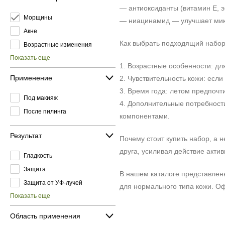
— антиоксиданты (витамин Е, э
Морщины
— ниацинамид — улучшает мик
Акне
Как выбрать подходящий набор
Возрастные изменения
Показать еще
1. Возрастные особенности: дл
Применение
2. Чувствительность кожи: есл
3. Время года: летом предпоч
Под макияж
4. Дополнительные потребности
После пилинга
компонентами.
Результат
Почему стоит купить набор, а 
друга, усиливая действие актив
Гладкость
Защита
В нашем каталоге представлен
Защита от УФ-лучей
для нормального типа кожи. О
Показать еще
Область применения