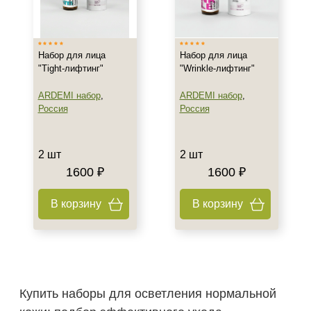
Россия
Показать еще
Тип товара
Набор для лица
Набор для лица
"Tight-лифтинг"
"Wrinkle-лифтинг"
Набор
ARDEMI набор
,
ARDEMI набор
,
Гель
Россия
Россия
Гоммаж
Показать еще
2 шт
2 шт
Класс косметики
1600 ₽
1600 ₽
Домашняя
В корзину
В корзину
Профессиональная
Универсальная
Тип кожи
Все типы кожи
Купить наборы для осветления нормальной
Жирная