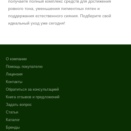
получаете полный комплекс средств для достижения
День
ровного тона, уменьшения пигментных пятен и
Ежедневный
поддержания естественного сияния. Подберите свой
Показать еще
идеальный уход уже сегодня!
Пол
Для женщин
Процедура
О компании
Помощь покупателю
Демакияж
Лицензия
Массаж
Контакты
Пилинг
Обратиться за консультацией
Показать еще
Книга отзывов и предложений
Уровень SPF защиты
Задать вопрос
Статьи
SPF 25
Каталог
SPF 30
Бренды
SPF 50