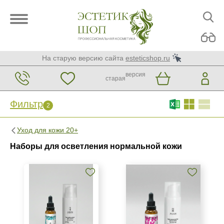
На старую версию сайта
esteticshop.ru
версия
старая
Фильтр
2
Фильтр
Сброс
2
Уход для кожи 20+
Бренд
Наборы для осветления нормальной кожи
ARDEMI набор
Страна
Израиль
Испания