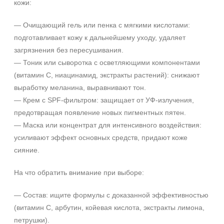
кожи:
Возрастные изменения
Воспаление
— Очищающий гель или пенка с мягкими кислотами:
Показать еще
подготавливает кожу к дальнейшему уходу, удаляет
загрязнения без пересушивания.
Применение
— Тоник или сыворотка с осветляющими компонентами
Под макияж
(витамин C, ниацинамид, экстракты растений): снижают
После пилинга
выработку меланина, выравнивают тон.
— Крем с SPF-фильтром: защищает от УФ-излучения,
Результат
предотвращая появление новых пигментных пятен.
— Маска или концентрат для интенсивного воздействия:
Гладкость
усиливают эффект основных средств, придают коже
Защита
сияние.
Защита от УФ-лучей
Показать еще
На что обратить внимание при выборе:
Область применения
— Состав: ищите формулы с доказанной эффективностью
Веки
(витамин C, арбутин, койевая кислота, экстракты лимона,
петрушки).
Декольте
+7 (495) 640-58-89