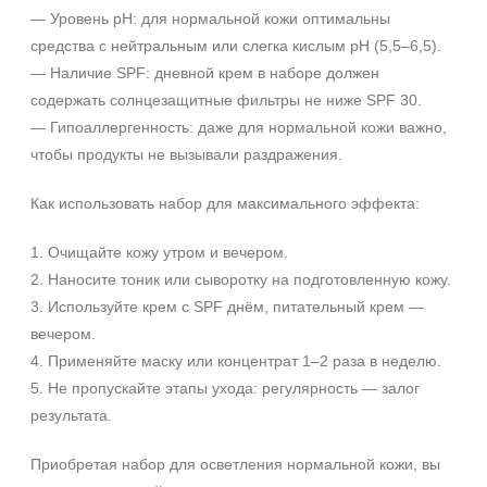
— Уровень pH: для нормальной кожи оптимальны
Лицо
+7 (929) 933-09-89
средства с нейтральным или слегка кислым pH (5,5–6,5).
Показать еще
— Наличие SPF: дневной крем в наборе должен
Объём
содержать солнцезащитные фильтры не ниже SPF 30.
— Гипоаллергенность: даже для нормальной кожи важно,
1 шт
чтобы продукты не вызывали раздражения.
2 шт
20 мл
Как использовать набор для максимального эффекта:
Показать еще
1. Очищайте кожу утром и вечером.
Ингредиенты
2. Наносите тоник или сыворотку на подготовленную кожу.
AHA-кислоты
3. Используйте крем с SPF днём, питательный крем —
DMAE
вечером.
4. Применяйте маску или концентрат 1–2 раза в неделю.
EGF
5. Не пропускайте этапы ухода: регулярность — залог
Показать еще
результата.
Время применения
Приобретая набор для осветления нормальной кожи, вы
Вечер