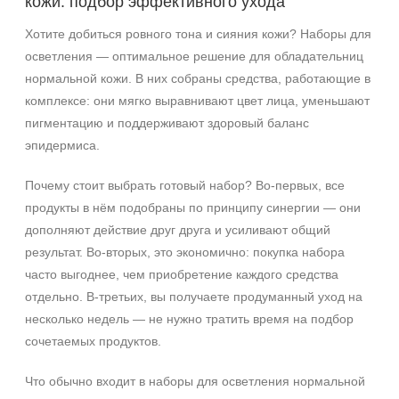
кожи: подбор эффективного ухода
Зрелая
Хотите добиться ровного тона и сияния кожи? Наборы для
Показать еще
осветления — оптимальное решение для обладательниц
Возраст
нормальной кожи. В них собраны средства, работающие в
комплексе: они мягко выравнивают цвет лица, уменьшают
Любой возраст
пигментацию и поддерживают здоровый баланс
Любой возраст (от 18 лет)
эпидермиса.
После 20
Показать еще
Почему стоит выбрать готовый набор? Во‑первых, все
продукты в нём подобраны по принципу синергии — они
Действие
дополняют действие друг друга и усиливают общий
Осветление
результат. Во‑вторых, это экономично: покупка набора
Восстановление
часто выгоднее, чем приобретение каждого средства
Матирование
отдельно. В‑третьих, вы получаете продуманный уход на
Показать еще
несколько недель — не нужно тратить время на подбор
сочетаемых продуктов.
Назначение против
Что обычно входит в наборы для осветления нормальной
Акне