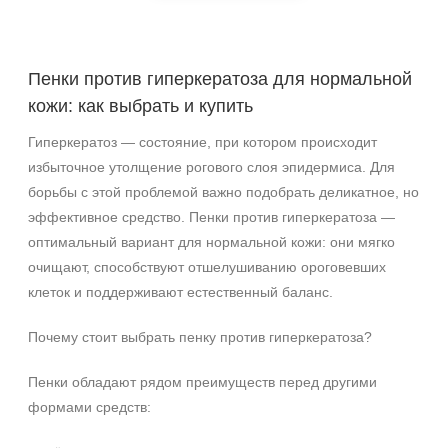
Назначение против
Гиперкератоз
Пенки против гиперкератоза для нормальной
Акне
кожи: как выбрать и купить
Возрастные изменения
Показать еще
Гиперкератоз — состояние, при котором происходит
избыточное утолщение рогового слоя эпидермиса. Для
Применение
борьбы с этой проблемой важно подобрать деликатное, но
Под макияж
эффективное средство. Пенки против гиперкератоза —
оптимальный вариант для нормальной кожи: они мягко
После пилинга
очищают, способствуют отшелушиванию ороговевших
Результат
клеток и поддерживают естественный баланс.
Гладкость
Почему стоит выбрать пенку против гиперкератоза?
Защита
Защита от УФ-лучей
Пенки обладают рядом преимуществ перед другими
Показать еще
формами средств:
Область применения