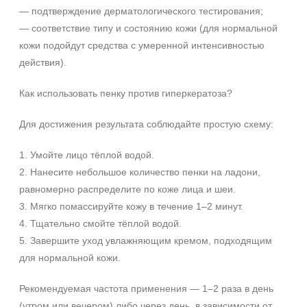
— подтверждение дерматологического тестирования;
Время применения
— соответствие типу и состоянию кожи (для нормальной
Вечер
кожи подойдут средства с умеренной интенсивностью
День
действия).
Ежедневный
Как использовать пенку против гиперкератоза?
Показать еще
Пол
Для достижения результата соблюдайте простую схему:
Для женщин
1. Умойте лицо тёплой водой.
2. Нанесите небольшое количество пенки на ладони,
Процедура
равномерно распределите по коже лица и шеи.
3. Мягко помассируйте кожу в течение 1–2 минут.
Демакияж
4. Тщательно смойте тёплой водой.
Массаж
5. Завершите уход увлажняющим кремом, подходящим
Пилинг
для нормальной кожи.
Показать еще
Рекомендуемая частота применения — 1–2 раза в день
Уровень SPF защиты
(утром или вечером) либо через день, в зависимости от