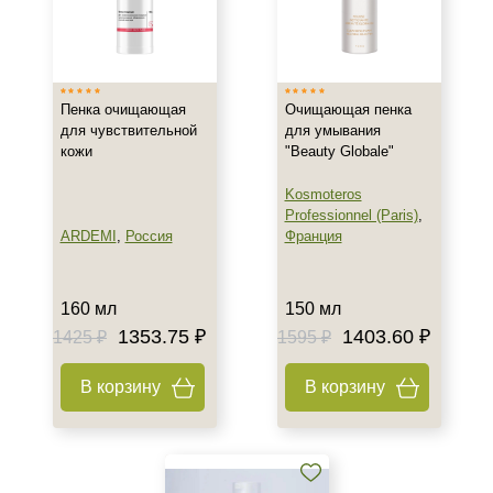
Израиль
Испания
Россия
Пенка очищающая
Очищающая пенка
Показать еще
для чувствительной
для умывания
кожи
"Beauty Globale"
Тип товара
Kosmoteros
Пенка
Professionnel (Paris)
,
Гель
ARDEMI
,
Россия
Франция
Гоммаж
Показать еще
160 мл
150 мл
1353.75 ₽
1403.60 ₽
Класс косметики
1425 ₽
1595 ₽
Домашняя
В корзину
В корзину
Профессиональная
Универсальная
Тип кожи