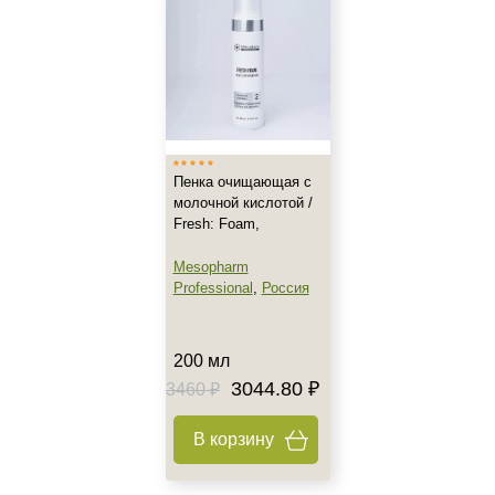
Все типы кожи
Жирная
Зрелая
Показать еще
Возраст
Пенка очищающая с
молочной кислотой /
Любой возраст
Fresh: Foam,
Любой возраст (от 18 лет)
Mesopharm
После 20
Professional
,
Россия
Показать еще
Действие
200 мл
Восстановление
3044.80 ₽
3460 ₽
Матирование
В корзину
Моделирование
Показать еще