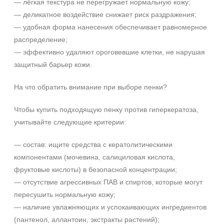
— лёгкая текстура не перегружает нормальную кожу;
— деликатное воздействие снижает риск раздражения;
Веки
— удобная форма нанесения обеспечивает равномерное
Декольте
распределение;
Лицо
— эффективно удаляют ороговевшие клетки, не нарушая
Показать еще
защитный барьер кожи.
Объём
На что обратить внимание при выборе пенки?
1 шт
Чтобы купить подходящую пенку против гиперкератоза,
2 шт
учитывайте следующие критерии:
20 мл
Показать еще
— состав: ищите средства с кератолитическими
Ингредиенты
компонентами (мочевина, салициловая кислота,
фруктовые кислоты) в безопасной концентрации;
AHA-кислоты
Не показывать предложение о консультации
— отсутствие агрессивных ПАВ и спиртов, которые могут
+7 (495) 640-58-89
DMAE
пересушить нормальную кожу;
+7 (929) 933-09-89
EGF
— наличие увлажняющих и успокаивающих ингредиентов
Показать еще
(пантенол, аллантоин, экстракты растений);