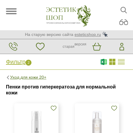
На старую версию сайта
esteticshop.ru
версия
старая
Фильтр
2
Фильтр
Сброс
Уход для кожи 20+
2
Пенки против гиперкератоза для нормальной
Бренд
кожи
ARDEMI
Kosmoteros Professionnel (Paris)
Mesopharm Professional
Страна