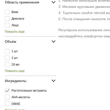
2. Нанесите небольшое количес
Область применения
3. Мягкими круговыми движения
Веки
4. Тщательно смойте тёплой во
Декольте
5. После очищения нанесите т
Лицо
Регулярное использование пенк
Показать еще
наслаждайтесь комфортом каж
Объём
1 шт
2 шт
20 мл
Показать еще
Ингредиенты
Растительные экстракты
AHA-кислоты
DMAE