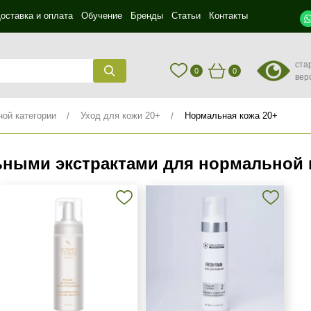
оставка и оплата
Обучение
Бренды
Статьи
Контакты
ста
0
0
вер
ной категории
Уход для кожи 20+
Нормальная кожа 20+
ьными экстрактами для нормальной