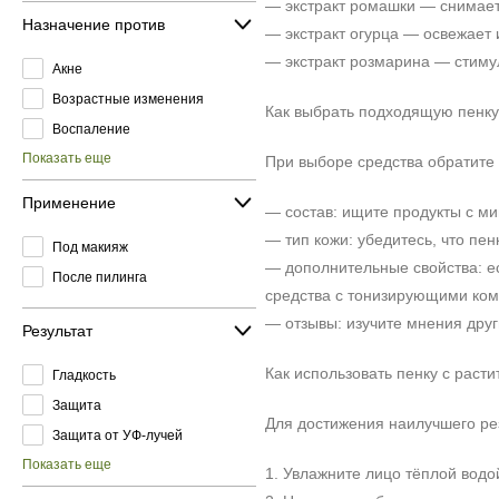
— экстракт ромашки — снимае
Назначение против
— экстракт огурца — освежает 
— экстракт розмарина — стиму
Акне
Возрастные изменения
Как выбрать подходящую пенк
Воспаление
Показать еще
При выборе средства обратит
Применение
— состав: ищите продукты с м
— тип кожи: убедитесь, что пе
Под макияж
— дополнительные свойства: е
После пилинга
средства с тонизирующими ко
— отзывы: изучите мнения друг
Результат
Как использовать пенку с раст
Гладкость
Защита
Для достижения наилучшего рез
Защита от УФ-лучей
Показать еще
1. Увлажните лицо тёплой водо