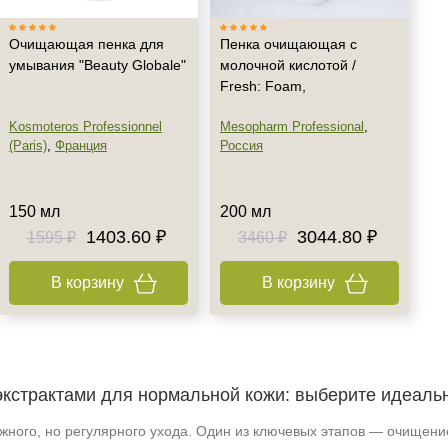
Очищающая пенка для
Пенка очищающая с
умывания "Beauty Globale"
молочной кислотой /
Fresh: Foam,
Kosmoteros Professionnel
Mesopharm Professional
,
(Paris)
,
Франция
Россия
150 мл
200 мл
1403.60 ₽
3044.80 ₽
1595 ₽
3460 ₽
В корзину
В корзину
экстрактами для нормальной кожи: выберите идеаль
жного, но регулярного ухода. Один из ключевых этапов — очищени