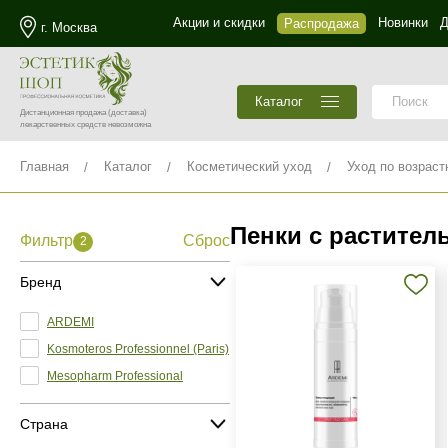
Акции и скидки
Новинки
Д
Распродажа
г. Москва
Каталог
Дистанционная продажа
(доставка)
лекарственных средств невозможна
Главная
Каталог
Косметический уход
Уход по возраст
Пенки с растител
Фильтр
Сброс
2
Бренд
ARDEMI
Kosmoteros Professionnel (Paris)
Mesopharm Professional
Страна