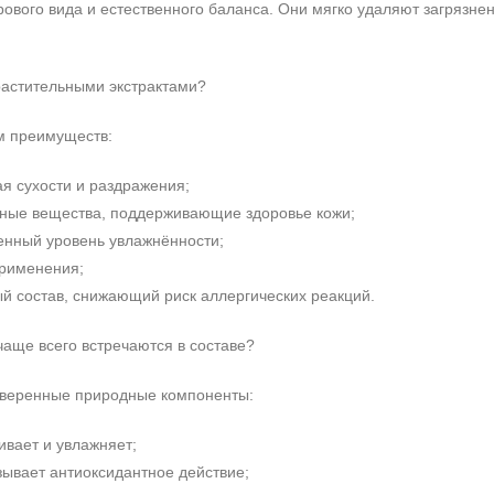
ового вида и естественного баланса. Они мягко удаляют загрязне
растительными экстрактами?
м преимуществ:
я сухости и раздражения;
ные вещества, поддерживающие здоровье кожи;
енный уровень увлажнённости;
применения;
й состав, снижающий риск аллергических реакций.
чаще всего встречаются в составе?
оверенные природные компоненты:
ивает и увлажняет;
зывает антиоксидантное действие;