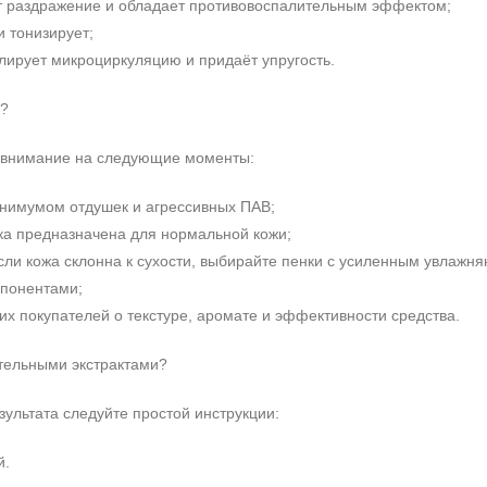
т раздражение и обладает противовоспалительным эффектом;
и тонизирует;
лирует микроциркуляцию и придаёт упругость.
у?
е внимание на следующие моменты:
инимумом отдушек и агрессивных ПАВ;
нка предназначена для нормальной кожи;
сли кожа склонна к сухости, выбирайте пенки с усиленным увлажн
мпонентами;
их покупателей о текстуре, аромате и эффективности средства.
+7 (495) 640-58-89
+7 (929) 933-09-89
ительными экстрактами?
ультата следуйте простой инструкции:
й.