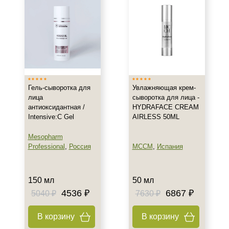
Назначение против
Акне
Возрастные изменения
Воспаление
Показать еще
Гель-сыворотка для
Увлажняющая крем-
Применение
лица
сыворотка для лица -
антиоксидантная /
HYDRAFACE CREAM
Под макияж
Intensive:C Gel
AIRLESS 50ML
После пилинга
Mesopharm
Результат
Professional
,
Россия
MCCM
,
Испания
Гладкость
150 мл
50 мл
Защита
4536 ₽
6867 ₽
5040 ₽
7630 ₽
Защита от УФ-лучей
Показать еще
В корзину
В корзину
Область применения