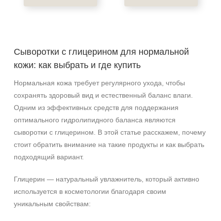
Веки
Декольте
Лицо
Сыворотки с глицерином для нормальной
Показать еще
кожи: как выбрать и где купить
Объём
Нормальная кожа требует регулярного ухода, чтобы
сохранять здоровый вид и естественный баланс влаги.
1 шт
Одним из эффективных средств для поддержания
2 шт
оптимального гидролипидного баланса являются
20 мл
сыворотки с глицерином. В этой статье расскажем, почему
Показать еще
стоит обратить внимание на такие продукты и как выбрать
Ингредиенты
подходящий вариант.
Глицерин
Глицерин — натуральный увлажнитель, который активно
AHA-кислоты
используется в косметологии благодаря своим
DMAE
уникальным свойствам:
Показать еще