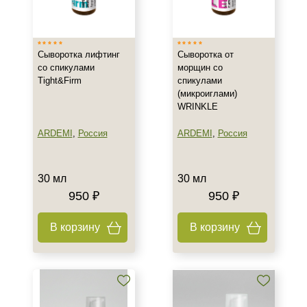
Израиль
Испания
Сыворотка лифтинг
Сыворотка от
Россия
со спикулами
морщин со
Показать еще
Tight&Firm
спикулами
(микроиглами)
Тип товара
WRINKLE
Сыворотка
ARDEMI
,
Россия
ARDEMI
,
Россия
Гель
Гоммаж
30 мл
30 мл
Показать еще
950 ₽
950 ₽
Класс косметики
В корзину
В корзину
Домашняя
Профессиональная
Универсальная
Тип кожи