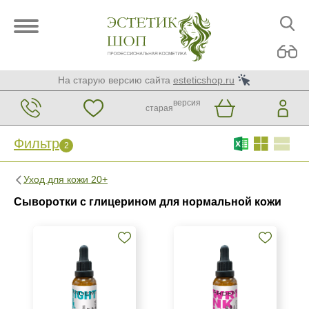
На старую версию сайта
esteticshop.ru
версия
старая
Фильтр
2
Фильтр
Сброс
2
Уход для кожи 20+
Бренд
Сыворотки с глицерином для нормальной кожи
ARDEMI
ARDEMI набор
MCCM
Показать еще
Страна