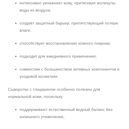
интенсивно увлажняет кожу, притягивая молекулы
Время применения
воды из воздуха;
Вечер
создаёт защитный барьер, препятствующий потере
День
влаги;
Ежедневный
Показать еще
способствует восстановлению кожного покрова;
Пол
подходит для ежедневного применения;
Для женщин
совместим с большинством активных компонентов в
Процедура
уходовой косметике.
Демакияж
Сыворотки с глицерином особенно полезны для
Массаж
нормальной кожи, поскольку:
Не показывать предложение о консультации
Пилинг
+7 (495) 640-58-89
поддерживают естественный водный баланс без
+7 (929) 933-09-89
Показать еще
излишнего утяжеления;
Уровень SPF защиты