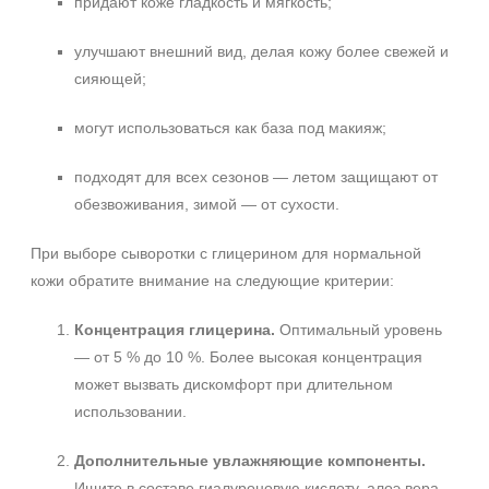
придают коже гладкость и мягкость;
SPF 25
SPF 30
улучшают внешний вид, делая кожу более свежей и
SPF 50
сияющей;
могут использоваться как база под макияж;
подходят для всех сезонов — летом защищают от
обезвоживания, зимой — от сухости.
При выборе сыворотки с глицерином для нормальной
кожи обратите внимание на следующие критерии:
Концентрация глицерина.
Оптимальный уровень
— от 5 % до 10 %. Более высокая концентрация
может вызвать дискомфорт при длительном
использовании.
Дополнительные увлажняющие компоненты.
Ищите в составе гиалуроновую кислоту, алоэ вера,