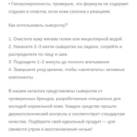
• Гипоаллергенность: проверьте, что формула не содержит
День
отдушек и спиртов, если кожа склонна к реакциям.
Ежедневный
Показать еще
Как использовать сыворотку?
Пол
1. Очистите кожу мягким гелем или мицеллярной водой.
Для женщин
2. Нанесите 2–3 капли сыворотки на ладони, согрейте и
распределите по лицу и шее.
Процедура
3. Подождите 1–2 минуты до полного впитывания.
4. Завершите уход кремом, чтобы «запечатать» активные
Демакияж
компоненты.
Массаж
Пилинг
В нашем каталоге представлены сыворотки от
Показать еще
проверенных брендов, разработанные специально для
молодой нормальной кожи. Каждое средство прошло
Уровень SPF защиты
дерматологический контроль и соответствует стандартам
SPF 25
качества. Подберите свой идеальный продукт — для
SPF 30
свежести утром и восстановления ночью!
SPF 50