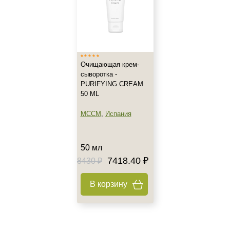
Жирная
Показать еще
Возраст
Любой возраст
Очищающая крем-
сыворотка -
Любой возраст (от 18 лет)
PURIFYING CREAM
После 20
50 ML
Показать еще
MCCM
,
Испания
Действие
Восстановление
50 мл
Матирование
7418.40 ₽
8430 ₽
Моделирование
Показать еще
В корзину
Назначение против
Акне