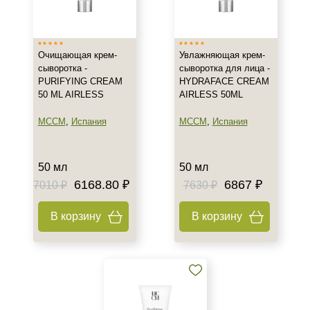
Россия
Показать еще
Тип товара
Очищающая крем-
Увлажняющая крем-
сыворотка -
сыворотка для лица -
Сыворотка
PURIFYING CREAM
HYDRAFACE CREAM
50 ML AIRLESS
AIRLESS 50ML
Гель
Гоммаж
MCCM
,
Испания
MCCM
,
Испания
Показать еще
Класс косметики
50 мл
50 мл
6168.80 ₽
6867 ₽
7010 ₽
7630 ₽
Домашняя
Профессиональная
В корзину
В корзину
Универсальная
Тип кожи
Нормальная
Все типы кожи