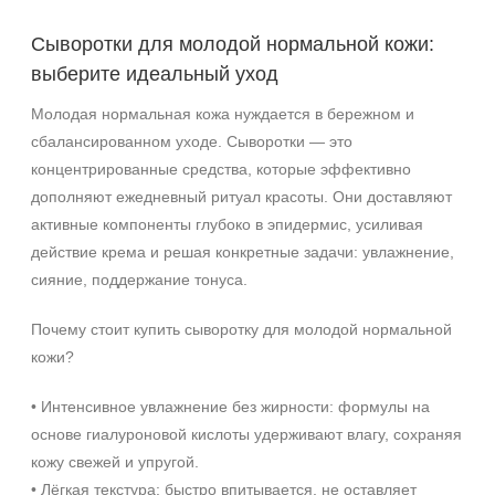
Возрастные изменения
Сыворотки для молодой нормальной кожи:
Воспаление
Показать еще
выберите идеальный уход
Молодая нормальная кожа нуждается в бережном и
Применение
сбалансированном уходе. Сыворотки — это
Под макияж
концентрированные средства, которые эффективно
После пилинга
дополняют ежедневный ритуал красоты. Они доставляют
активные компоненты глубоко в эпидермис, усиливая
Результат
действие крема и решая конкретные задачи: увлажнение,
сияние, поддержание тонуса.
Гладкость
Защита
Почему стоит купить сыворотку для молодой нормальной
Защита от УФ-лучей
кожи?
Показать еще
• Интенсивное увлажнение без жирности: формулы на
Область применения
основе гиалуроновой кислоты удерживают влагу, сохраняя
Веки
кожу свежей и упругой.
Декольте
• Лёгкая текстура: быстро впитывается, не оставляет