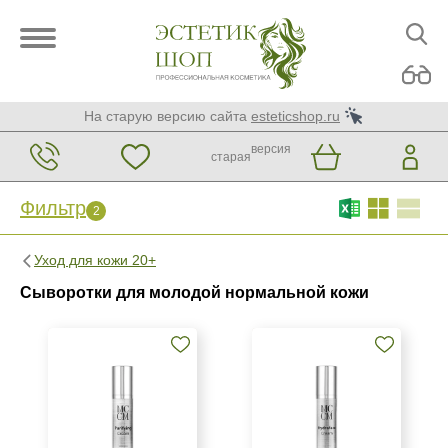
На старую версию сайта
esteticshop.ru
версия
старая
Фильтр
2
Фильтр
Сброс
2
Уход для кожи 20+
Бренд
Сыворотки для молодой нормальной кожи
MCCM
Страна
Израиль
Испания