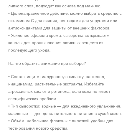
Лицо
липкого слоя, подходит как основа под макияж.
Показать еще
• Целенаправленное действие: можно выбрать средство с
витамином С для сияния, пептидами для упругости или
Объём
антиоксидантами для защиты от внешних факторов.
• Усиление эффекта крема: сыворотка «открывает»
1 шт
каналы для проникновения активных веществ из
2 шт
+7 (495) 640-58-89
последующего ухода.
20 мл
+7 (929) 933-09-89
Показать еще
На что обратить внимание при выборе?
Ингредиенты
• Состав: ищите гиалуроновую кислоту, пантенол,
AHA-кислоты
ниацинамид, растительные экстракты. Избегайте
DMAE
агрессивных кислот и ретинола, если кожа не имеет
EGF
специфических проблем.
Показать еще
• Тип сыворотки: водные — для ежедневного увлажнения,
масляные — для дополнительного питания в сухой сезон.
Время применения
• Объём: небольшие флаконы с пипеткой удобны для
тестирования нового средства.
Вечер