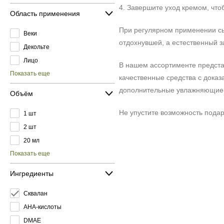
4. Завершите уход кремом, что
Область применения
При регулярном применении сыв
Веки
отдохнувшей, а естественный 
Декольте
Лицо
В нашем ассортименте предста
Показать еще
качественные средства с дока
дополнительные увлажняющие и
Объём
Не упустите возможность подар
1 шт
2 шт
20 мл
Показать еще
Ингредиенты
Сквалан
AHA-кислоты
DMAE