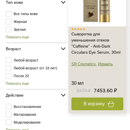
Тип кожи
Все типы кожи
Жирная
Зрелая
Сыворотка для
Показать еще
уменьшения отеков
"Caffeine" - Anti-Dark
Возраст
Circulars Eye Serum, 30ml
Любой возраст
SR Cosmetics
,
Израиль
Любой возраст (от 18 лет)
После 20
30 мл
Показать еще
7453.60 ₽
8470 ₽
Действие
В корзину
Восстановление
Матирование
Моделирование