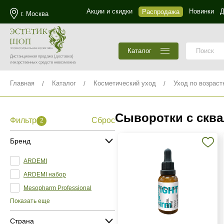
Акции и скидки
Новинки
Д
Распродажа
г. Москва
Каталог
Дистанционная продажа
(доставка)
лекарственных средств невозможна
Главная
Каталог
Косметический уход
Уход по возраст
Сыворотки с скв
Фильтр
Сброс
2
Бренд
ARDEMI
ARDEMI набор
Mesopharm Professional
Показать еще
Страна