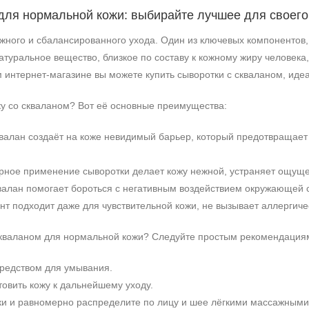
для нормальной кожи: выбирайте лучшее для своего
ного и сбалансированного ухода. Один из ключевых компонентов, 
атуральное вещество, близкое по составу к кожному жиру человека
 интернет‑магазине вы можете купить сыворотки с скваланом, ид
ку со скваланом? Вот её основные преимущества:
валан создаёт на коже невидимый барьер, который предотвращае
лярное применение сыворотки делает кожу нежной, устраняет ощущ
валан помогает бороться с негативным воздействием окружающей 
Не показывать предложение о консультации
т подходит даже для чувствительной кожи, не вызывает аллергиче
+7 (495) 640-58-89
+7 (929) 933-09-89
 скваланом для нормальной кожи? Следуйте простым рекомендация
средством для умывания.
товить кожу к дальнейшему уходу.
тки и равномерно распределите по лицу и шее лёгкими массажным