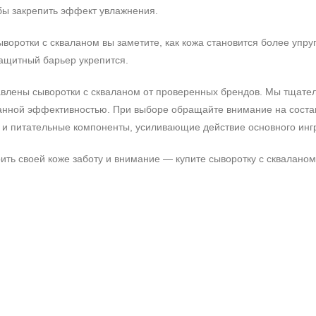
бы закрепить эффект увлажнения.
оротки с скваланом вы заметите, как кожа становится более упруг
защитный барьер укрепится.
влены сыворотки с скваланом от проверенных брендов. Мы тщател
занной эффективностью. При выборе обращайте внимание на состав
 питательные компоненты, усиливающие действие основного инг
ить своей коже заботу и внимание — купите сыворотку с скваланом