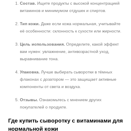
Состав.
Ищите продукты с высокой концентрацией
Лицо
витаминов и минимумом отдушек и спиртов.
Показать еще
Тип кожи.
Даже если кожа нормальная, учитывайте
Объём
её особенности: склонность к сухости или жирности.
1 шт
2 шт
Цель использования.
Определите, какой эффект
20 мл
вам нужен: увлажнение, антивозрастной уход,
Показать еще
выравнивание тона.
Ингредиенты
Упаковка.
Лучше выбирать сыворотки в тёмных
флаконах с дозатором — это защищает активные
Витамины
компоненты от света и воздуха.
AHA-кислоты
DMAE
Отзывы.
Ознакомьтесь с мнением других
Показать еще
покупателей о продукте.
Время применения
Где купить сыворотку с витаминами для
Вечер
нормальной кожи