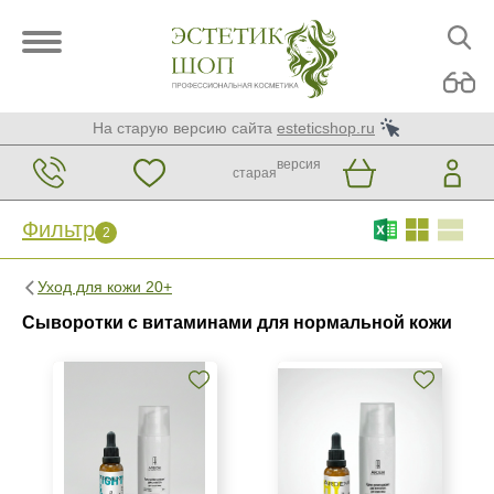
На старую версию сайта
esteticshop.ru
версия
старая
Фильтр
2
Фильтр
Сброс
2
Уход для кожи 20+
Бренд
Сыворотки с витаминами для нормальной кожи
ARDEMI набор
Страна
Израиль
Испания