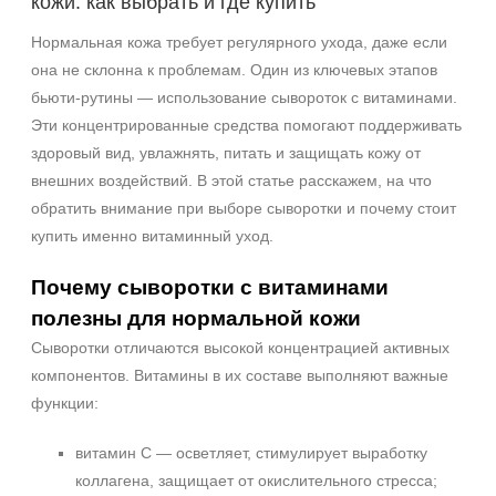
кожи: как выбрать и где купить
Зрелая
Нормальная кожа требует регулярного ухода, даже если
Показать еще
она не склонна к проблемам. Один из ключевых этапов
Возраст
бьюти‑рутины — использование сывороток с витаминами.
Эти концентрированные средства помогают поддерживать
Любой возраст
здоровый вид, увлажнять, питать и защищать кожу от
Любой возраст (от 18 лет)
внешних воздействий. В этой статье расскажем, на что
После 20
обратить внимание при выборе сыворотки и почему стоит
Показать еще
купить именно витаминный уход.
Действие
Почему сыворотки с витаминами
Восстановление
полезны для нормальной кожи
Матирование
Сыворотки отличаются высокой концентрацией активных
Моделирование
компонентов. Витамины в их составе выполняют важные
Показать еще
функции:
Назначение против
витамин С — осветляет, стимулирует выработку
коллагена, защищает от окислительного стресса;
Акне