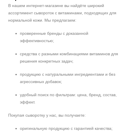
День
В нашем интернет‑магазине вы найдёте широкий
Ежедневный
ассортимент сывороток с витаминами, подходящих для
+7 (495) 640-58-89
Показать еще
+7 (929) 933-09-89
нормальной кожи. Мы предлагаем:
Пол
проверенные бренды с доказанной
эффективностью;
Для женщин
средства с разными комбинациями витаминов для
Процедура
решения конкретных задач;
Демакияж
продукцию с натуральными ингредиентами и без
Массаж
агрессивных добавок;
Пилинг
Показать еще
удобный поиск по фильтрам: цена, бренд, состав,
эффект.
Уровень SPF защиты
SPF 25
Покупая сыворотку у нас, вы получаете:
SPF 30
оригинальную продукцию с гарантией качества;
SPF 50