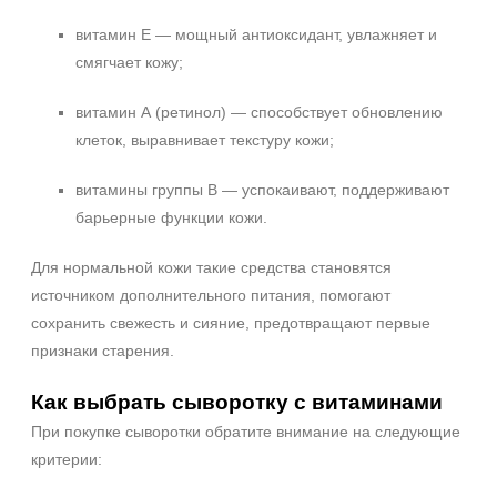
Возрастные изменения
витамин Е — мощный антиоксидант, увлажняет и
Воспаление
смягчает кожу;
Показать еще
витамин А (ретинол) — способствует обновлению
Применение
клеток, выравнивает текстуру кожи;
Под макияж
После пилинга
витамины группы В — успокаивают, поддерживают
барьерные функции кожи.
Результат
Для нормальной кожи такие средства становятся
Гладкость
источником дополнительного питания, помогают
Защита
сохранить свежесть и сияние, предотвращают первые
Защита от УФ-лучей
признаки старения.
Показать еще
Как выбрать сыворотку с витаминами
Область применения
При покупке сыворотки обратите внимание на следующие
критерии:
Веки
Декольте