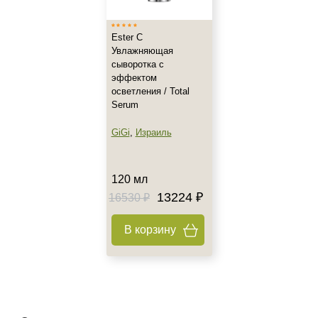
Ester C
Увлажняющая
сыворотка с
эффектом
осветления / Total
Serum
+7 (495) 640-58-89
GiGi
,
Израиль
+7 (929) 933-09-89
120 мл
13224 ₽
16530 ₽
В корзину