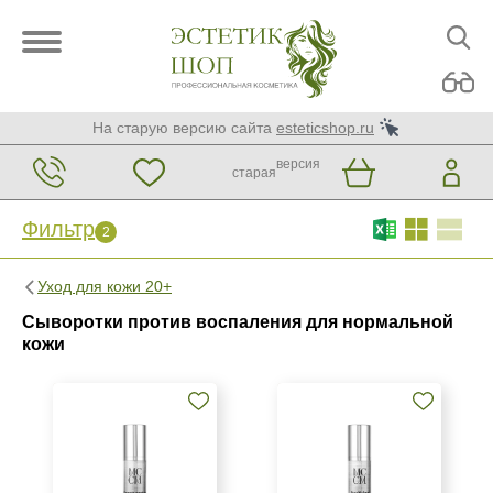
На старую версию сайта
esteticshop.ru
версия
старая
Фильтр
2
Фильтр
Сброс
Уход для кожи 20+
2
Сыворотки против воспаления для нормальной
Бренд
кожи
GiGi
MCCM
SR Cosmetics
Страна