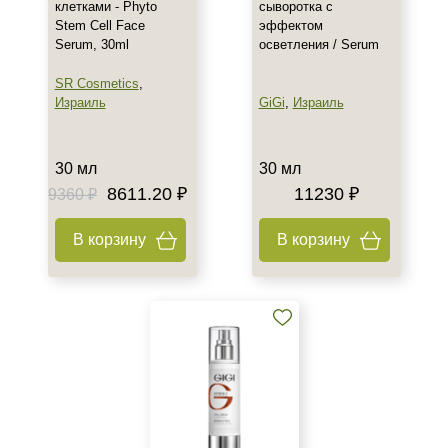
клетками - Phyto
сыворотка с
SPF 25
Stem Cell Face
эффектом
SPF 30
Serum, 30ml
осветления / Serum
SPF 50
SR Cosmetics
,
Израиль
GiGi
,
Израиль
30 мл
30 мл
8611.20 ₽
11230 ₽
9360 ₽
В корзину
В корзину