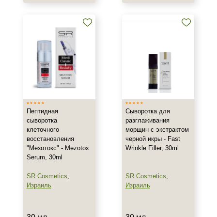
Назначение против
Воспаление
Акне
Возрастные изменения
Показать еще
Применение
Под макияж
Пептидная
Сыворотка для
После пилинга
сыворотка
разглаживания
клеточного
морщин с экстрактом
восстановления
черной икры - Fast
Результат
"Мезотокс" - Mezotox
Wrinkle Filler, 30ml
Serum, 30ml
Гладкость
Защита
SR Cosmetics
,
SR Cosmetics
,
Защита от УФ-лучей
Израиль
Израиль
Показать еще
Область применения