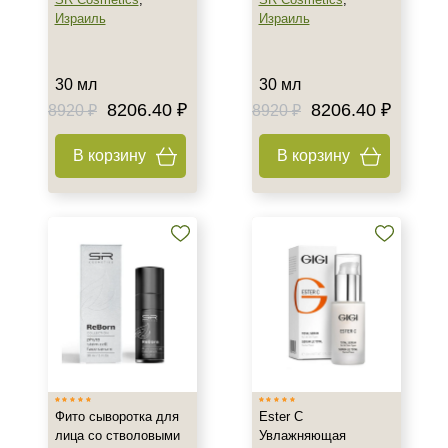
Израиль
Израиль
Время применения
Вечер
30 мл
30 мл
День
8206.40 ₽
8206.40 ₽
8920 ₽
8920 ₽
Ежедневный
Показать еще
В корзину
В корзину
Пол
Для женщин
Процедура
Демакияж
Массаж
Пилинг
Показать еще
Фито сыворотка для
Ester C
Уровень SPF защиты
лица со стволовыми
Увлажняющая