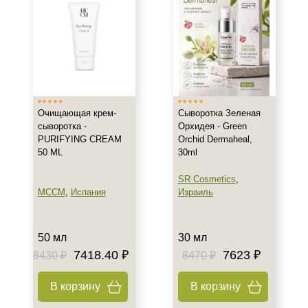
Все типы кожи
Жирная
Зрелая
Показать еще
Возраст
Очищающая крем-
Сыворотка Зеленая
сыворотка -
Орхидея - Green
Любой возраст
PURIFYING CREAM
Orchid Dermaheal,
Любой возраст (от 18 лет)
50 ML
30ml
После 20
SR Cosmetics
,
Показать еще
MCCM
,
Испания
Израиль
Действие
50 мл
30 мл
Восстановление
7418.40 ₽
7623 ₽
8430 ₽
8470 ₽
Матирование
Моделирование
В корзину
В корзину
Показать еще