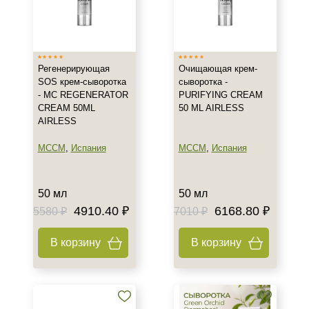
Израиль
Испания
Россия
Регенерирующая
Очищающая крем-
Показать еще
SOS крем-сыворотка
сыворотка -
- MC REGENERATOR
PURIFYING CREAM
Тип товара
CREAM 50ML
50 ML AIRLESS
AIRLESS
Сыворотка
Гель
MCCM
,
Испания
MCCM
,
Испания
Гоммаж
Показать еще
50 мл
50 мл
4910.40 ₽
6168.80 ₽
Класс косметики
5580 ₽
7010 ₽
Домашняя
В корзину
В корзину
Профессиональная
Универсальная
Тип кожи