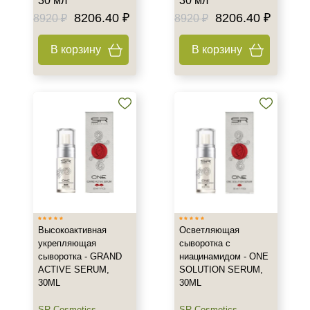
30 мл
30 мл
8206.40 ₽
8206.40 ₽
8920 ₽
8920 ₽
Веки
Декольте
В корзину
В корзину
Лицо
Показать еще
Объём
1 шт
2 шт
20 мл
Показать еще
Ингредиенты
Высокоактивная
Осветляющая
AHA-кислоты
укрепляющая
сыворотка с
сыворотка - GRAND
ниацинамидом - ONE
DMAE
ACTIVE SERUM,
SOLUTION SERUM,
EGF
30ML
30ML
Показать еще
SR Cosmetics
,
SR Cosmetics
,