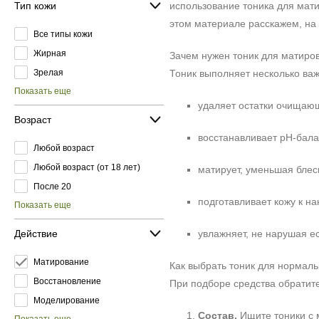
Тип кожи
использование тоника для мати
этом материале расскажем, на 
Все типы кожи
Жирная
Зачем нужен тоник для матиро
Зрелая
Тоник выполняет несколько ва
Показать еще
удаляет остатки очищающ
Возраст
восстанавливает pH-бала
Любой возраст
Любой возраст (от 18 лет)
матирует, уменьшая блеск
После 20
подготавливает кожу к н
Показать еще
Действие
увлажняет, не нарушая е
Матирование
Как выбрать тоник для нормал
Восстановление
При подборе средства обратит
Моделирование
Состав.
Ищите тоники с 