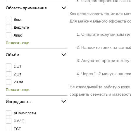
быстрая обработка заказо
Область применения
Как использовать тоник для ма
Веки
Для максимального эффекта со
Декольте
Очистите кожу мягким ге
Лицо
Показать еще
Нанесите тоник на ватны
Объём
Аккуратно протрите кожу 
1 шт
Через 1–2 минуты нанеси
2 шт
20 мл
Не откладывайте заботу о коже
Показать еще
сохранить свежесть и матовость
Ингредиенты
AHA-кислоты
DMAE
EGF