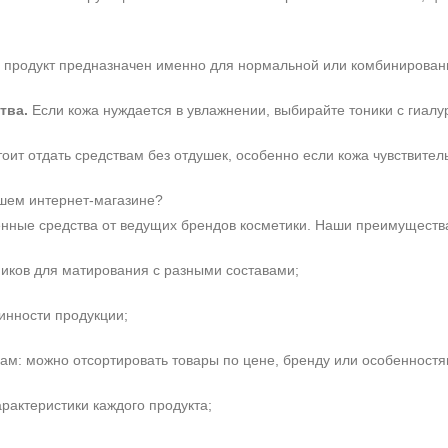
 продукт предназначен именно для нормальной или комбинированн
тва.
Если кожа нуждается в увлажнении, выбирайте тоники с гиалу
оит отдать средствам без отдушек, особенно если кожа чувствител
ашем интернет‑магазине?
нные средства от ведущих брендов косметики. Наши преимуществ
иков для матирования с разными составами;
Не показывать предложение о консультации
+7 (495) 640-58-89
линности продукции;
+7 (929) 933-09-89
ам: можно отсортировать товары по цене, бренду или особенностя
рактеристики каждого продукта;