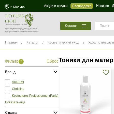
Акции и скидки
Новинки
Д
Распродажа
г. Москва
Каталог
Дистанционная продажа
(доставка)
лекарственных средств невозможна
Главная
Каталог
Косметический уход
Уход по возраст
Тоники для мати
Фильтр
Сброс
2
Бренд
ARDEMI
Christina
Kosmoteros Professionnel (Paris)
Показать еще
Страна