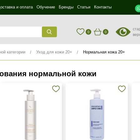
оставка и оплата
Обучение
Бренды
Статьи
Контакты
ста
0
0
вер
ной категории
Уход для кожи 20+
Нормальная кожа 20+
рования нормальной кожи