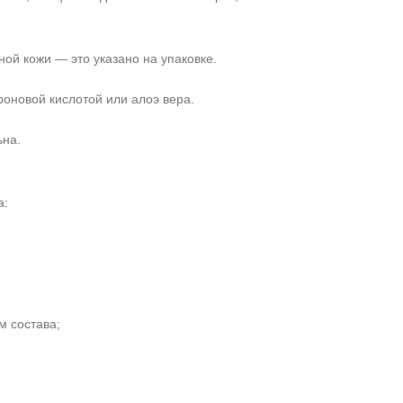
ой кожи — это указано на упаковке.
роновой кислотой или алоэ вера.
ьна.
а:
м состава;