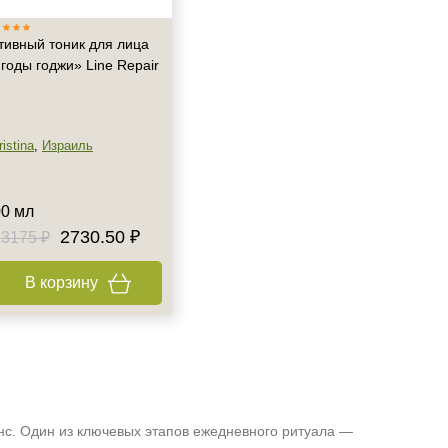
тивный тоник для лица
годы годжи» Line Repair
istina
,
Израиль
0 мл
2730.50 ₽
3175 ₽
В корзину
нс. Один из ключевых этапов ежедневного ритуала —