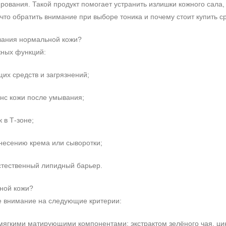
рования. Такой продукт помогает устранить излишки кожного сала,
что обратить внимание при выборе тоника и почему стоит купить 
вания нормальной кожи?
жных функций:
их средств и загрязнений;
нс кожи после умывания;
 в Т‑зоне;
анесению крема или сыворотки;
стественный липидный барьер.
ьной кожи?
е внимание на следующие критерии:
мягкими матирующими компонентами: экстрактом зелёного чая, цин