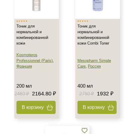
Все типы кожи
Жирная
Зрелая
Тоник для
Тоник для
Показать еще
нормальной и
нормальной и
комбинированной
комбинированной
Возраст
кожи
кожи Combi Toner
Любой возраст
Kosmoteros
Любой возраст (от 18 лет)
Professionnel (Paris)
,
Mesopharm Simple
Франция
Care
,
Россия
После 20
Показать еще
200 мл
400 мл
Действие
2164.80 ₽
1932 ₽
2460 ₽
2760 ₽
Восстановление
Матирование
В корзину
В корзину
Моделирование
Показать еще
Назначение против