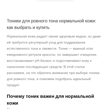
Веки
Декольте
Лицо
Тоники для ровного тона нормальной кожи:
Показать еще
как выбрать и купить
Объём
Нормальная кожа радует своим здоровым видом, но даже
ей требуется регулярный уход для поддержания
1 шт
естественного тона и свежести. Тоник — важный этап
2 шт
ежедневного ритуала красоты: он завершает очищение,
20 мл
восстанавливает pH-баланс и подготавливает кожу к
Показать еще
нанесению последующих средств. В этой статье
Ингредиенты
расскажем, на что обратить внимание при выборе тоника
для ровного тона, и поможем подобрать идеальный
AHA-кислоты
продукт.
DMAE
EGF
Почему тоник важен для нормальной
Показать еще
кожи