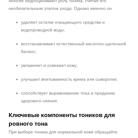
Время применения
Многие недооценивают роль тоника, считая его
необязательным этапом ухода. Однако именно он:
Вечер
День
удаляет остатки очищающего средства и
Ежедневный
водопроводной воды;
Показать еще
восстанавливает естественный кислотно-щелочной
Пол
баланс;
Для женщин
увлажняет и освежает кожу;
Процедура
улучшает впитываемость крема или сыворотки;
Демакияж
способствует выравниванию тона и приданию
Массаж
здорового сияния.
Пилинг
Показать еще
Ключевые компоненты тоников для
ровного тона
Уровень SPF защиты
При выборе тоника для нормальной кожи обращайте
SPF 25