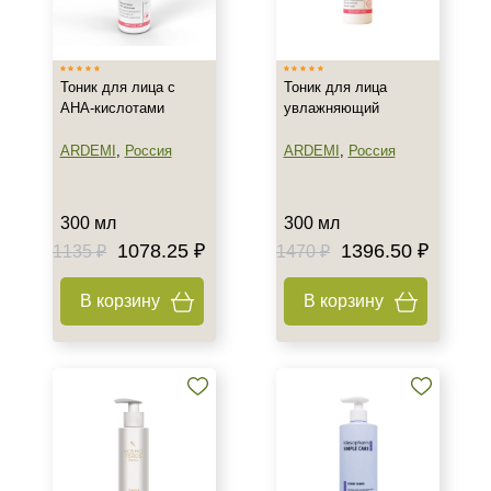
Израиль
Испания
Россия
Тоник для лица с
Тоник для лица
Показать еще
АНА-кислотами
увлажняющий
Тип товара
ARDEMI
,
Россия
ARDEMI
,
Россия
Тоник
Гель
300 мл
300 мл
Гоммаж
1078.25 ₽
1396.50 ₽
1135 ₽
1470 ₽
Показать еще
В корзину
В корзину
Класс косметики
Домашняя
Профессиональная
Универсальная
Тип кожи