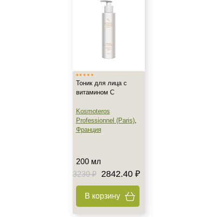
Акне
Возрастные изменения
Воспаление
Показать еще
Применение
Тоник для лица с
витамином С
Под макияж
После пилинга
Kosmoteros
Professionnel (Paris)
,
Франция
Результат
Ровный тон
200 мл
Гладкость
2842.40 ₽
3230 ₽
Защита
Показать еще
В корзину
Область применения