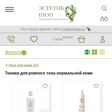
На старую версию сайта
esteticshop.ru
версия
старая
Фильтр
2
Фильтр
Сброс
2
Уход для кожи 20+
Бренд
Тоники для ровного тона нормальной кожи
ARDEMI
Kosmoteros Professionnel (Paris)
Mesopharm Simple Care
Страна