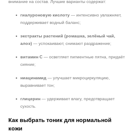
внимание на состав. Лучшие варианты содержат:
SPF 30
SPF 50
гиалуроновую кислоту
— интенсивно увлажняет,
поддерживает водный баланс;
экстракты растений (ромашка, зелёный чай,
алоэ)
— успокаивают, снимают раздражение;
+7 (495) 640-58-89
+7 (929) 933-09-89
витамин С
— осветляет пигментные пятна, придаёт
сияние;
ниацинамид
— улучшает микроциркуляцию,
выравнивает тон;
глицерин
— удерживает влагу, предотвращает
сухость.
Как выбрать тоник для нормальной
кожи