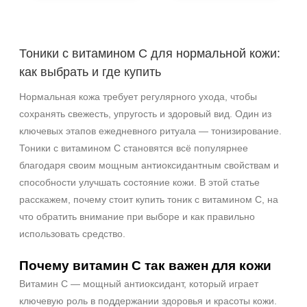
Акне
Возрастные изменения
Тоники с витамином C для нормальной кожи:
Воспаление
как выбрать и где купить
Показать еще
Нормальная кожа требует регулярного ухода, чтобы
Применение
сохранять свежесть, упругость и здоровый вид. Один из
ключевых этапов ежедневного ритуала — тонизирование.
Под макияж
Тоники с витамином C становятся всё популярнее
После пилинга
благодаря своим мощным антиоксидантным свойствам и
способности улучшать состояние кожи. В этой статье
Результат
расскажем, почему стоит купить тоник с витамином C, на
Гладкость
что обратить внимание при выборе и как правильно
Защита
использовать средство.
Защита от УФ-лучей
Почему витамин C так важен для кожи
Показать еще
Витамин C — мощный антиоксидант, который играет
Область применения
ключевую роль в поддержании здоровья и красоты кожи.