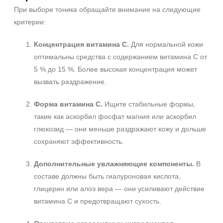
Время применения
При выборе тоника обращайте внимание на следующие
Вечер
критерии:
День
Концентрация витамина C.
Для нормальной кожи
Ежедневный
оптимальны средства с содержанием витамина C от
Показать еще
5 % до 15 %. Более высокая концентрация может
Пол
вызвать раздражение.
Для женщин
Форма витамина C.
Ищите стабильные формы,
такие как аскорбил фосфат магния или аскорбил
Процедура
глюкозид — они меньше раздражают кожу и дольше
сохраняют эффективность.
Демакияж
Массаж
+7 (495) 640-58-89
Дополнительные увлажняющие компоненты.
В
Пилинг
+7 (929) 933-09-89
составе должны быть гиалуроновая кислота,
Показать еще
глицерин или алоэ вера — они усиливают действие
Уровень SPF защиты
витамина C и предотвращают сухость.
SPF 25