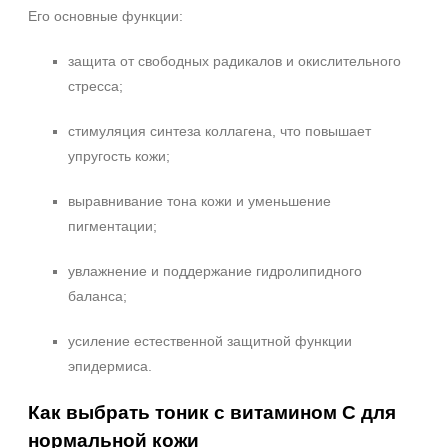
Его основные функции:
Веки
Декольте
защита от свободных радикалов и окислительного
Лицо
стресса;
Показать еще
стимуляция синтеза коллагена, что повышает
Объём
упругость кожи;
1 шт
2 шт
выравнивание тона кожи и уменьшение
пигментации;
20 мл
Показать еще
увлажнение и поддержание гидролипидного
Ингредиенты
баланса;
Витамин C
усиление естественной защитной функции
AHA-кислоты
эпидермиса.
DMAE
Показать еще
Как выбрать тоник с витамином C для
нормальной кожи