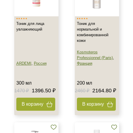
Израиль
Испания
Россия
Тоник для лица
Тоник для
Показать еще
увлажняющий
нормальной и
комбинированной
Тип товара
кожи
Тоник
Kosmoteros
Гель
Professionnel (Paris)
,
ARDEMI
,
Россия
Франция
Гоммаж
Показать еще
300 мл
200 мл
Класс косметики
1396.50 ₽
2164.80 ₽
1470 ₽
2460 ₽
Домашняя
В корзину
В корзину
Профессиональная
Универсальная
Тип кожи