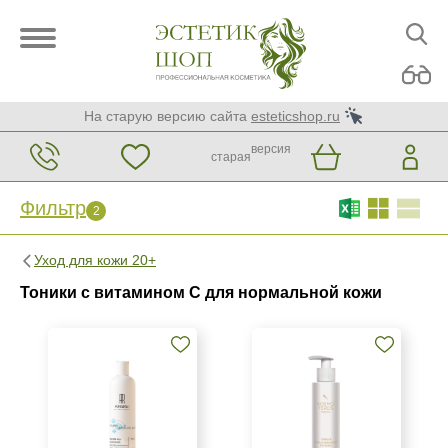
На старую версию сайта
esteticshop.ru
версия
старая
Фильтр
2
Фильтр
Сброс
2
Уход для кожи 20+
Бренд
Тоники с витамином C для нормальной кожи
ARDEMI
Christina
Kosmoteros Professionnel (Paris)
Страна