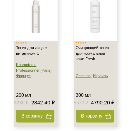
Все типы кожи
Жирная
Зрелая
Показать еще
Возраст
Тоник для лица с
Очищающий тоник
Любой возраст
витамином С
для нормальной
Любой возраст (от 18 лет)
кожи Fresh
Kosmoteros
После 20
Professionnel (Paris)
,
Показать еще
Франция
Christina
,
Израиль
Действие
200 мл
300 мл
Восстановление
2842.40 ₽
4790.20 ₽
3230 ₽
5570 ₽
Матирование
Моделирование
В корзину
В корзину
Показать еще
Назначение против