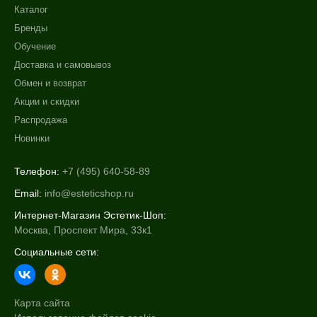
Восстановление
Каталог
Матирование
Бренды
Не показывать предложение о консультации
Показать еще
+7 (495) 640-58-89
Обучение
+7 (929) 933-09-89
Доставка и самовывоз
Назначение против
Обмен и возврат
Акне
Акции и скидки
Возрастные изменения
Распродажа
Воспаление
Новинки
Показать еще
Телефон:
+7 (495) 640-58-89
Применение
Email:
info@esteticshop.ru
Под макияж
Интернет-Магазин Эстетик-Шоп:
После пилинга
Москва, Проспект Мира, 33к1
После чистки
Социальные сети:
Результат
Карта сайта
Гладкость