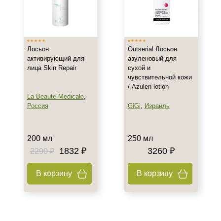
Израиль
Испания
Россия
Показать еще
Лосьон
Outserial Лосьон
активирующий для
азуленовый для
Новинка
лица Skin Repair
сухой и
чувствительной кожи
Новинка
/ Azulen lotion
La Beaute Medicale
,
Тип товара
Россия
GiGi
,
Израиль
Лосьон
Гель
200 мл
250 мл
Концентрат
1832 ₽
3260 ₽
2290 ₽
Показать еще
В корзину
В корзину
Класс косметики
Домашняя
Корейская