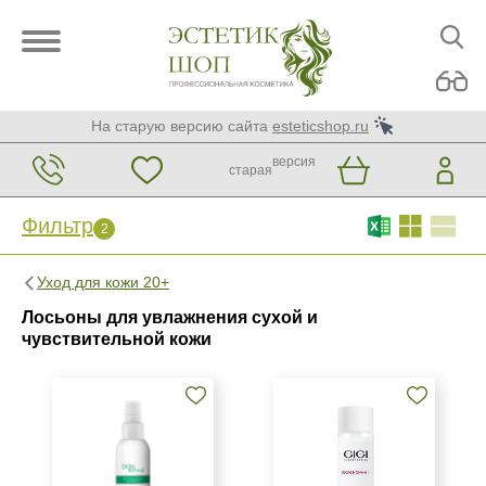
На старую версию сайта
esteticshop.ru
версия
старая
Фильтр
2
Фильтр
Сброс
Уход для кожи 20+
2
Лосьоны для увлажнения сухой и
Бренд
чувствительной кожи
GiGi
La Beaute Medicale
Страна