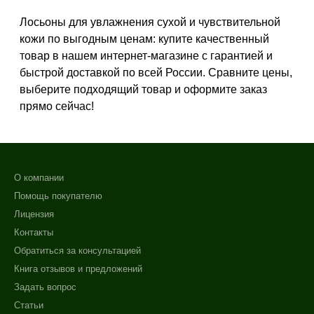
Профессиональная
Лосьоны для увлажнения сухой и чувствительной
Показать еще
кожи по выгодным ценам: купите качественный
Тип кожи
товар в нашем интернет-магазине с гарантией и
быстрой доставкой по всей России. Сравните цены,
Все типы кожи
выберите подходящий товар и оформите заказ
Жирная
прямо сейчас!
Зрелая
Показать еще
Возраст
О компании
Любой возраст
Помощь покупателю
Любой возраст (от 18 лет)
Лицензия
После 20
Контакты
Показать еще
Обратиться за консультацией
Книга отзывов и предложений
Действие
Задать вопрос
Увлажнение
Статьи