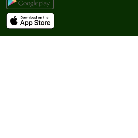
AHA-кислоты
DMAE
EGF
Показать еще
Время применения
Вечер
День
Ежедневный
Показать еще
Процедура
Демакияж
Пилинг
Уход
Уровень SPF защиты