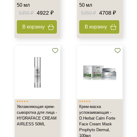
Уровень SPF защиты
50 мл
50 мл
4922 ₽
4708 ₽
5350 ₽
5350 ₽
SPF 17
SPF 25
В корзину
В корзину
SPF 50
Увлажняющая крем-
Крем-маска
сыворотка для лица -
успокаивающая -
HYDRAFACE CREAM
D.Herbal Calm Forte
AIRLESS 50ML
Face Cream Mask
Prophyto Dermal,
100мл