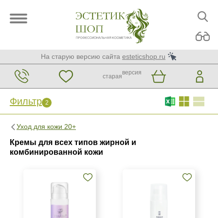
На старую версию сайта
esteticshop.ru
версия
старая
Фильтр
2
Фильтр
Сброс
Уход для кожи 20+
2
Кремы для всех типов жирной и
Бренд
комбинированной кожи
ARDEMI
ARDEMI набор
HIKARI Laboratories
Показать еще