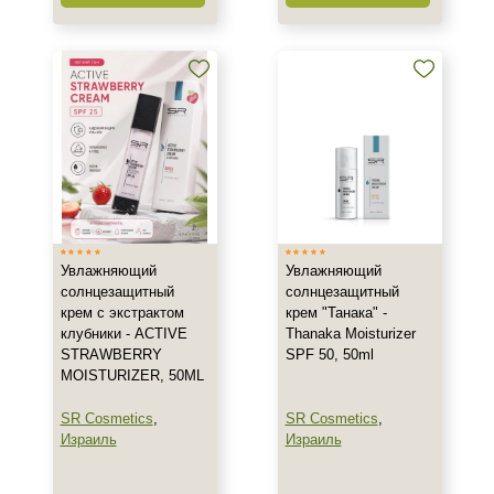
AHA-кислоты
DMAE
EGF
Показать еще
Время применения
Вечер
Всесезонный
День
Увлажняющий
Увлажняющий
Показать еще
солнцезащитный
солнцезащитный
крем с экстрактом
крем "Танака" -
Процедура
клубники - ACTIVE
Thanaka Moisturizer
STRAWBERRY
SPF 50, 50ml
Демакияж
MOISTURIZER, 50ML
Массаж
SR Cosmetics
,
SR Cosmetics
,
Пилинг
Израиль
Израиль
Показать еще