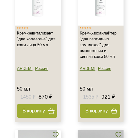
Домашняя
Лечебная
Профессиональная
Показать еще
Крем-ревитализант
Крем-биохайлайтер
Тип кожи
"два коллагена" для
"два пептидных
кожи лица 50 мл
комплекса" для
Все типы кожи
омоложения и
сияния кожи 50 мл
Жирная
Зрелая
ARDEMI
,
Россия
ARDEMI
,
Россия
Показать еще
Возраст
50 мл
50 мл
870 ₽
921 ₽
1450 ₽
1535 ₽
Любой возраст
Любой возраст (от 18 лет)
В корзину
В корзину
После 20
Показать еще
Действие