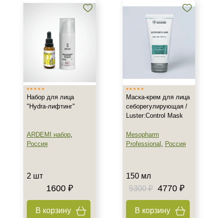
Гладкость
Защита
Защита от УФ-лучей
Показать еще
Область применения
Веки
Губы
Набор для лица
Маска-крем для лица
Декольте
"Hydra-лифтинг"
себорегулирующая /
Luster:Control Mask
Показать еще
ARDEMI набор
,
Mesopharm
Объём
Россия
Professional
,
Россия
2 шт
10 мл
2 шт
150 мл
15 мл
1600 ₽
4770 ₽
5300 ₽
Показать еще
В корзину
В корзину
Ингредиенты