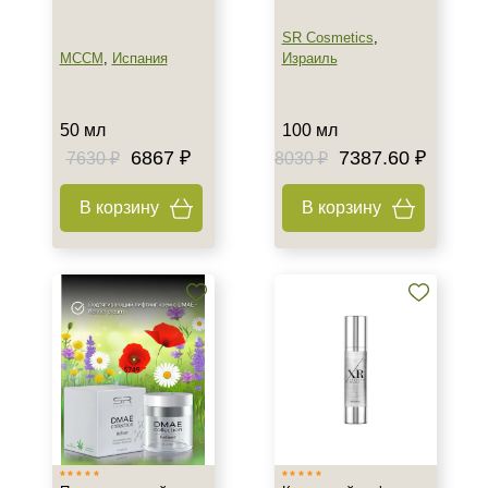
SR Cosmetics
,
MCCM
,
Испания
Израиль
Не показывать предложение о консультации
+7 (495) 640-58-89
+7 (929) 933-09-89
50 мл
100 мл
6867 ₽
7387.60 ₽
7630 ₽
8030 ₽
В корзину
В корзину