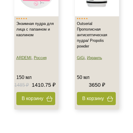
Испания
Россия
Показать еще
Энзимная пудра для
Outserial
лица с папаином и
Прополисная
Тип товара
каолином
антисептическая
пудра/ Propolis
Пудра
powder
Бустер
Гель
ARDEMI
,
Россия
GiGi
,
Израиль
Показать еще
Тип пилинга
150 мл
50 мл
1410.75 ₽
3650 ₽
1485 ₽
Гликолевый
В корзину
В корзину
Класс косметики
Домашняя
Лечебная
Профессиональная