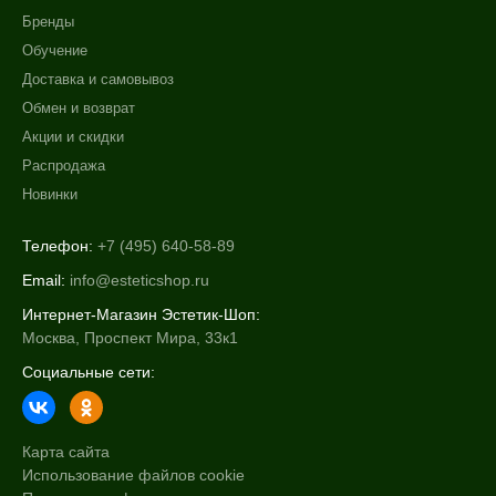
Обезжиривание
Бренды
Показать еще
+7 (495) 640-58-89
Обучение
+7 (929) 933-09-89
Доставка и самовывоз
Назначение против
Обмен и возврат
Акне
Акции и скидки
Возрастные изменения
Распродажа
Воспаление
Новинки
Показать еще
Телефон:
+7 (495) 640-58-89
Применение
Email:
info@esteticshop.ru
Под макияж
Интернет-Магазин Эстетик-Шоп:
После пилинга
Москва, Проспект Мира, 33к1
Социальные сети:
Результат
Гладкость
Карта сайта
Защита
Использование файлов cookie
Защита от УФ-лучей