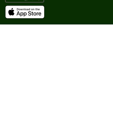
EGF
Показать еще
Время применения
Вечер
Всесезонный
День
Показать еще
Процедура
Демакияж
Массаж
Пилинг
Показать еще
Уровень SPF защиты
SPF 17