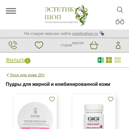
На старую версию сайта
esteticshop.ru
версия
старая
Фильтр
1
Фильтр
Сброс
1
Уход для кожи 20+
Бренд
Пудры для жирной и комбинированной кожи
ARDEMI
GiGi
Страна
Израиль