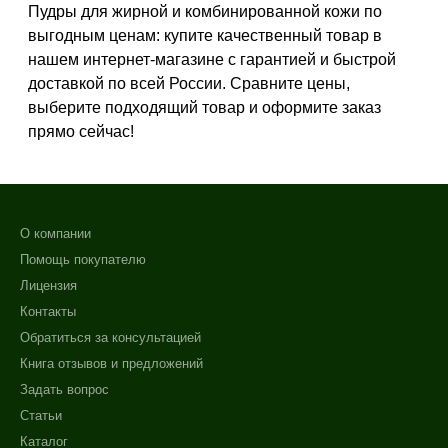
Пудры для жирной и комбинированной кожи по
Показать еще
выгодным ценам: купите качественный товар в
Тип кожи
нашем интернет-магазине с гарантией и быстрой
доставкой по всей России. Сравните цены,
Все типы кожи
выберите подходящий товар и оформите заказ
Жирная
прямо сейчас!
Зрелая
Показать еще
Возраст
О компании
Любой возраст
Помощь покупателю
Любой возраст (от 18 лет)
Лицензия
После 20
Контакты
Показать еще
Обратиться за консультацией
Книга отзывов и предложений
Действие
Задать вопрос
Восстановление
Статьи
Матирование
Каталог