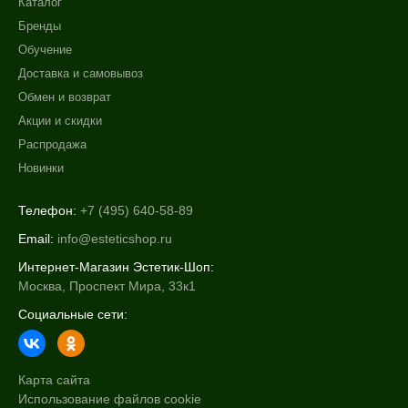
Каталог
Защита от УФ-лучей
Бренды
Показать еще
Обучение
Область применения
Доставка и самовывоз
Обмен и возврат
Веки
Акции и скидки
Губы
Распродажа
Декольте
Новинки
Показать еще
Телефон:
+7 (495) 640-58-89
Объём
Email:
info@esteticshop.ru
2 шт
Интернет-Магазин Эстетик-Шоп:
10 мл
Москва, Проспект Мира, 33к1
15 мл
Социальные сети:
Показать еще
Ингредиенты
Карта сайта
AHA-кислоты
Использование файлов cookie