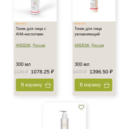
Израиль
Испания
Россия
Показать еще
Тоник для лица с
Тоник для лица
АНА-кислотами
увлажняющий
Тип товара
ARDEMI
,
Россия
ARDEMI
,
Россия
Тоник
Бустер
Гель
300 мл
300 мл
Показать еще
1078.25 ₽
1396.50 ₽
1135 ₽
1470 ₽
Тип пилинга
В корзину
В корзину
Гликолевый
Класс косметики
Домашняя
Лечебная