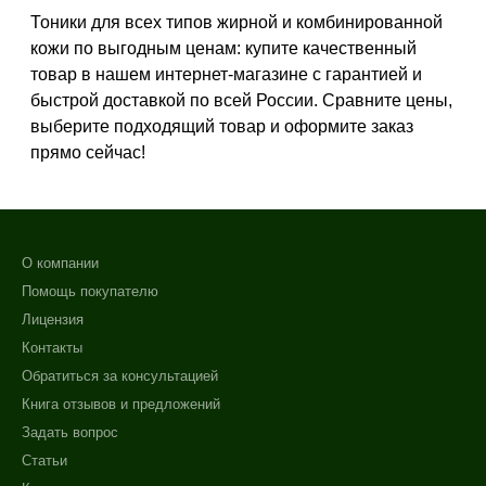
Матирование
Тоники для всех типов жирной и комбинированной
Обезжиривание
кожи по выгодным ценам: купите качественный
+7 (495) 640-58-89
Показать еще
товар в нашем интернет-магазине с гарантией и
+7 (929) 933-09-89
быстрой доставкой по всей России. Сравните цены,
Назначение против
выберите подходящий товар и оформите заказ
Акне
прямо сейчас!
Возрастные изменения
Воспаление
Показать еще
О компании
Применение
Помощь покупателю
Лицензия
Под макияж
Контакты
После пилинга
Обратиться за консультацией
Результат
Книга отзывов и предложений
Задать вопрос
Гладкость
Статьи
Защита