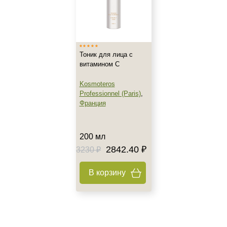
Профессиональная
Показать еще
Тип кожи
Тоник для лица с
Все типы кожи
витамином С
Жирная
Kosmoteros
Зрелая
Professionnel (Paris)
,
Показать еще
Франция
Возраст
200 мл
Любой возраст
2842.40 ₽
3230 ₽
Любой возраст (от 18 лет)
После 20
В корзину
Показать еще
Действие
Восстановление