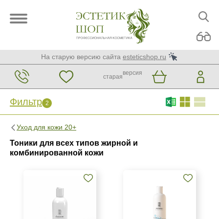
На старую версию сайта
esteticshop.ru
версия
старая
Фильтр
2
Фильтр
Сброс
Уход для кожи 20+
2
Тоники для всех типов жирной и
Бренд
комбинированной кожи
ARDEMI
Kosmoteros Professionnel (Paris)
Страна