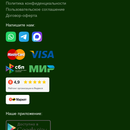
DMAE
Политика конфиденциальности
Пользовательское соглашение
EGF
Договор-оферта
Показать еще
Напишите нам:
Время применения
Вечер
Всесезонный
День
Показать еще
Процедура
Демакияж
Массаж
Пилинг
Показать еще
Наше приложение:
Уровень SPF защиты