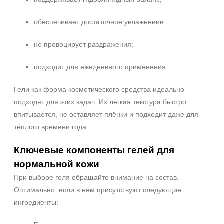
Воспаление
Показать еще
обеспечивает достаточное увлажнение;
Результат
не провоцирует раздражения;
Гладкость
подходит для ежедневного применения.
Лифтинг
Обновление клеток
Гели как форма косметического средства идеально
Показать еще
подходят для этих задач. Их лёгкая текстура быстро
впитывается, не оставляет плёнки и подходит даже для
Область применения
тёплого времени года.
Веки
Ключевые компоненты гелей для
Губы
нормальной кожи
Декольте
Показать еще
При выборе геля обращайте внимание на состав.
Оптимально, если в нём присутствуют следующие
Объём
ингредиенты:
50 мл