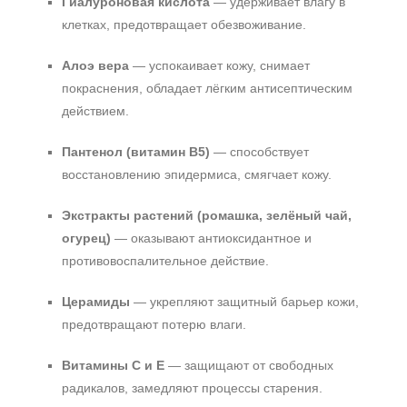
Гиалуроновая кислота
— удерживает влагу в
100 мл
клетках, предотвращает обезвоживание.
120 мл
Показать еще
Алоэ вера
— успокаивает кожу, снимает
покраснения, обладает лёгким антисептическим
Ингредиенты
действием.
AHA-кислоты
Алоэ
Пантенол (витамин B5)
— способствует
восстановлению эпидермиса, смягчает кожу.
Аминокислоты
Показать еще
Экстракты растений (ромашка, зелёный чай,
Время применения
огурец)
— оказывают антиоксидантное и
противовоспалительное действие.
Вечер
Ежедневный
Церамиды
— укрепляют защитный барьер кожи,
предотвращают потерю влаги.
Процедура
Витамины C и E
— защищают от свободных
Демакияж
радикалов, замедляют процессы старения.
Пилинг