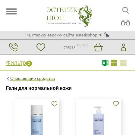
На старую версию сайта
esteticshop.ru
версия
старая
Фильтр
2
Фильтр
Сброс
2
Очищающие средства
Бренд
Гели для нормальной кожи
Mesopharm Simple Care
Страна
Израиль
Испания