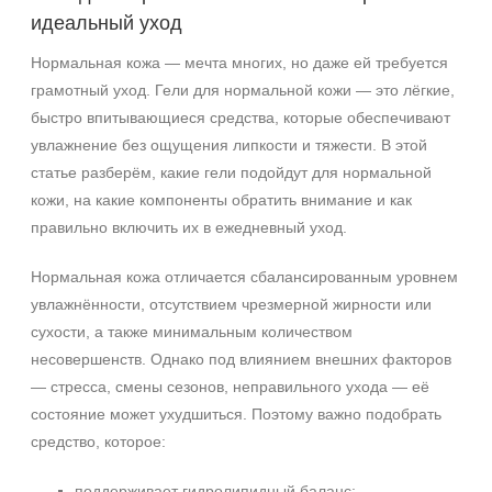
Показать еще
идеальный уход
Возраст
Нормальная кожа — мечта многих, но даже ей требуется
грамотный уход. Гели для нормальной кожи — это лёгкие,
Любой возраст
быстро впитывающиеся средства, которые обеспечивают
Любой возраст (от 18 лет)
увлажнение без ощущения липкости и тяжести. В этой
После 20
статье разберём, какие гели подойдут для нормальной
Показать еще
кожи, на какие компоненты обратить внимание и как
правильно включить их в ежедневный уход.
Действие
Нормальная кожа отличается сбалансированным уровнем
Восстановление
увлажнённости, отсутствием чрезмерной жирности или
Матирование
сухости, а также минимальным количеством
Обезжиривание
несовершенств. Однако под влиянием внешних факторов
Показать еще
— стресса, смены сезонов, неправильного ухода — её
Назначение против
состояние может ухудшиться. Поэтому важно подобрать
средство, которое:
Акне
Возрастные изменения
поддерживает гидролипидный баланс;