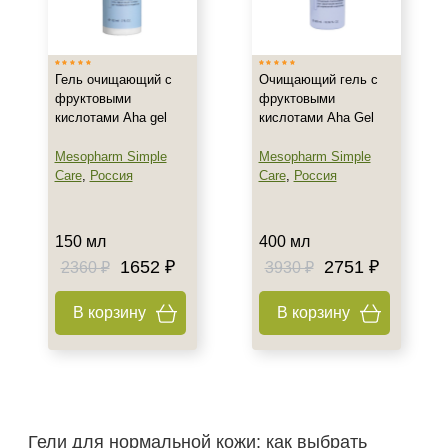
Россия
Показать еще
Тип товара
Гель очищающий с
Очищающий гель с
фруктовыми
фруктовыми
Гель
кислотами Aha gel
кислотами Aha Gel
Крем
Mesopharm Simple
Mesopharm Simple
Масло
Care
,
Россия
Care
,
Россия
Показать еще
Класс косметики
150 мл
400 мл
1652 ₽
2751 ₽
2360 ₽
3930 ₽
Домашняя
Профессиональная
В корзину
В корзину
Тип кожи
Нормальная
Все типы кожи
Жирная
Гели для нормальной кожи: как выбрать