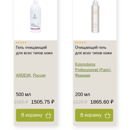
Все типы кожи
Жирная
Зрелая
Показать еще
Возраст
Гель очищающий
Очищающий гель
Любой возраст
для всех типов кожи
для всех типов кожи
Любой возраст (от 18 лет)
После 20
Kosmoteros
Professionnel (Paris)
,
Показать еще
ARDEMI
,
Россия
Франция
Действие
Восстановление
500 мл
200 мл
Матирование
1505.75 ₽
1865.60 ₽
1585 ₽
2120 ₽
Обезжиривание
В корзину
В корзину
Показать еще
Назначение против