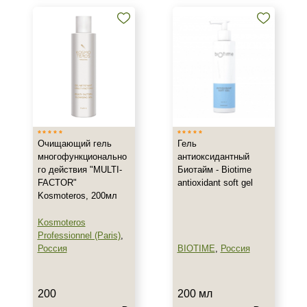
Сухость
Акне
Возрастные изменения
Показать еще
Результат
Гладкость
Очищающий гель
Гель
Лифтинг
многофункционально
антиоксидантный
Обновление клеток
го действия "MULTI-
Биотайм - Biotime
Показать еще
FACTOR"
antioxidant soft gel
Kosmoteros, 200мл
Область применения
Kosmoteros
Professionnel (Paris)
,
Веки
Россия
BIOTIME
,
Россия
Губы
Декольте
Показать еще
200
200 мл