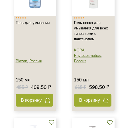
Израиль
Испания
Гель для умывания
Гель-пенка для
Россия
умывания для всех
Показать еще
типов кожи с
пантенолом
Тип товара
KORA
Гель
Phytocosmetics
,
Крем
Plazan
,
Россия
Россия
Масло
Показать еще
150 мл
150 мл
Класс косметики
409.50 ₽
598.50 ₽
455 ₽
665 ₽
Домашняя
В корзину
В корзину
Профессиональная
Тип кожи