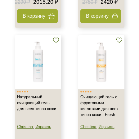
2015.20 ₽
2420 ₽
2290 ₽
2750 ₽
Объём
В корзину
В корзину
50 мл
100 мл
120 мл
Показать еще
Ингредиенты
AHA-кислоты
Алоэ
Аминокислоты
Показать еще
Натуральный
Очищающий гель с
Время применения
очищающий гель
фруктовыми
для всех типов кожи
кислотами для всех
Вечер
типов кожи - Fresh
Ежедневный
Christina
,
Израиль
Christina
,
Израиль
Процедура