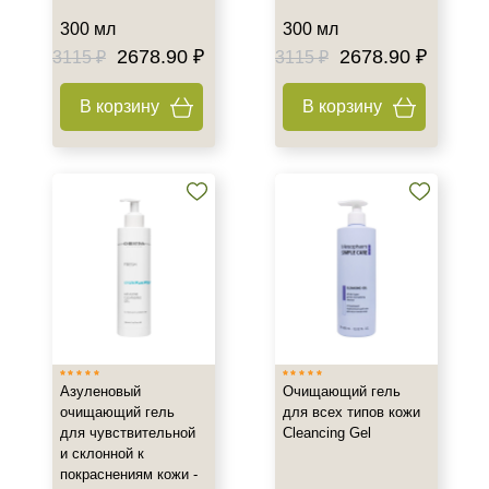
300 мл
300 мл
Демакияж
2678.90 ₽
2678.90 ₽
3115 ₽
3115 ₽
Пилинг
В корзину
В корзину
Азуленовый
Очищающий гель
очищающий гель
для всех типов кожи
для чувствительной
Cleancing Gel
и склонной к
покраснениям кожи -