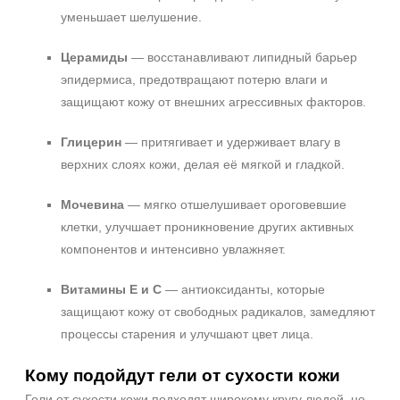
уменьшает шелушение.
Церамиды
— восстанавливают липидный барьер
эпидермиса, предотвращают потерю влаги и
защищают кожу от внешних агрессивных факторов.
Глицерин
— притягивает и удерживает влагу в
верхних слоях кожи, делая её мягкой и гладкой.
Мочевина
— мягко отшелушивает ороговевшие
клетки, улучшает проникновение других активных
компонентов и интенсивно увлажняет.
Витамины E и C
— антиоксиданты, которые
защищают кожу от свободных радикалов, замедляют
процессы старения и улучшают цвет лица.
Кому подойдут гели от сухости кожи
Гели от сухости кожи подходят широкому кругу людей, но