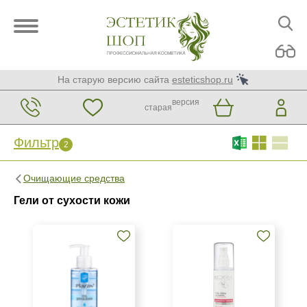
На старую версию сайта
esteticshop.ru
версия
старая
Фильтр
2
Фильтр
Сброс
2
Очищающие средства
Бренд
Гели от сухости кожи
ARDEMI
BIOTIME
Christina
Показать еще
Страна