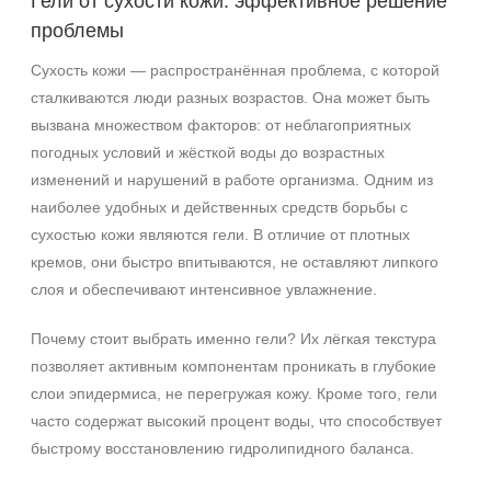
Гели от сухости кожи: эффективное решение
проблемы
Сухость кожи — распространённая проблема, с которой
сталкиваются люди разных возрастов. Она может быть
вызвана множеством факторов: от неблагоприятных
погодных условий и жёсткой воды до возрастных
изменений и нарушений в работе организма. Одним из
наиболее удобных и действенных средств борьбы с
сухостью кожи являются гели. В отличие от плотных
кремов, они быстро впитываются, не оставляют липкого
слоя и обеспечивают интенсивное увлажнение.
Почему стоит выбрать именно гели? Их лёгкая текстура
позволяет активным компонентам проникать в глубокие
слои эпидермиса, не перегружая кожу. Кроме того, гели
часто содержат высокий процент воды, что способствует
быстрому восстановлению гидролипидного баланса.
+7 (495) 640-58-89
+7 (929) 933-09-89