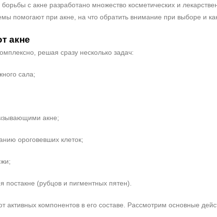
я борьбы с акне разработано множество косметических и лекарстве
ремы помогают при акне, на что обратить внимание при выборе и ка
т акне
омплексно, решая сразу несколько задач:
ного сала;
вызывающими акне;
анию ороговевших клеток;
жи;
я постакне (рубцов и пигментных пятен).
от активных компонентов в его составе. Рассмотрим основные дей