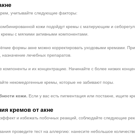
акне
крем, учитывайте следующие факторы:
комбинированной кожи подойдут кремы с матирующим и себорегули
кремы с мягкими активными компонентами.
ёгкие формы акне можно корректировать уходовыми кремами. При
, назначение лечебных препаратов.
е компоненты и их концентрацию. Начинайте с более низких конце
йте некомедогенные кремы, которые не забивают поры.
бности кожи.
Если у вас есть пигментация или постакне, ищите 
ия кремов от акне
эффект и избежать побочных реакций, соблюдайте следующие ре
ания проведите тест на аллергию: нанесите небольшое количество