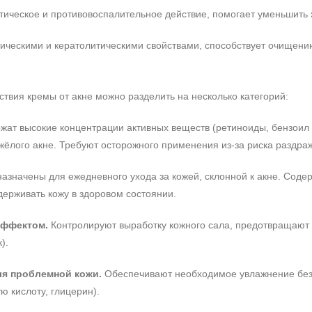
Не показывать предложение о консультации
ическое и противовоспалительное действие, помогает уменьшить 
+7 (495) 640-58-89
+7 (929) 933-09-89
ическими и кератолитическими свойствами, способствует очищен
йствия кремы от акне можно разделить на несколько категорий:
ат высокие концентрации активных веществ (ретиноиды, бензоил п
жёлого акне. Требуют осторожного применения из‑за риска раздра
азначены для ежедневного ухода за кожей, склонной к акне. Содер
держивать кожу в здоровом состоянии.
эффектом.
Контролируют выработку кожного сала, предотвращают
).
я проблемной кожи.
Обеспечивают необходимое увлажнение без 
ю кислоту, глицерин).