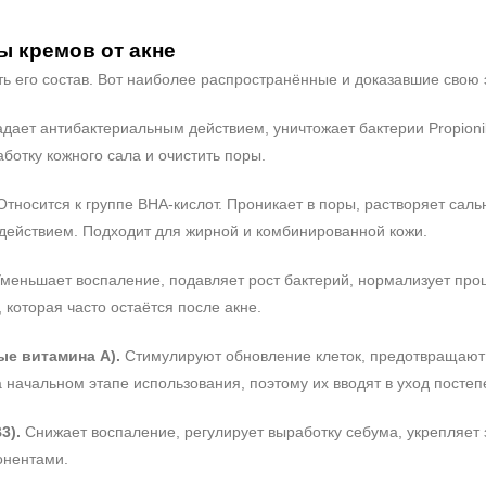
 кремов от акне
ть его состав. Вот наиболее распространённые и доказавшие свою
дает антибактериальным действием, уничтожает бактерии Propioni
ботку кожного сала и очистить поры.
тносится к группе BHA-кислот. Проникает в поры, растворяет саль
действием. Подходит для жирной и комбинированной кожи.
меньшает воспаление, подавляет рост бактерий, нормализует про
 которая часто остаётся после акне.
е витамина А).
Стимулируют обновление клеток, предотвращают з
 начальном этапе использования, поэтому их вводят в уход постеп
3).
Снижает воспаление, регулирует выработку себума, укрепляет 
онентами.