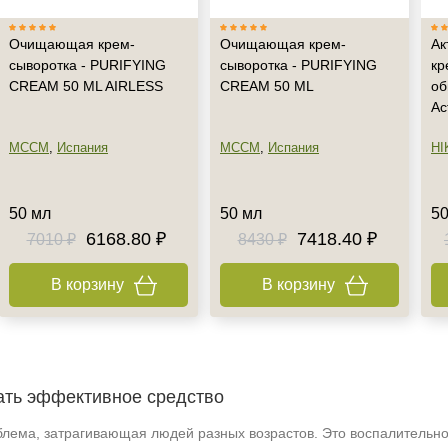
Очищающая крем-
Очищающая крем-
Ак
сыворотка - PURIFYING
сыворотка - PURIFYING
кр
CREAM 50 ML AIRLESS
CREAM 50 ML
об
Ac
MCCM
,
Испания
MCCM
,
Испания
HI
50 мл
50 мл
50
6168.80 ₽
7418.40 ₽
7010 ₽
8430 ₽
В корзину
В корзину
рать эффективное средство
лема, затрагивающая людей разных возрастов. Это воспалительное