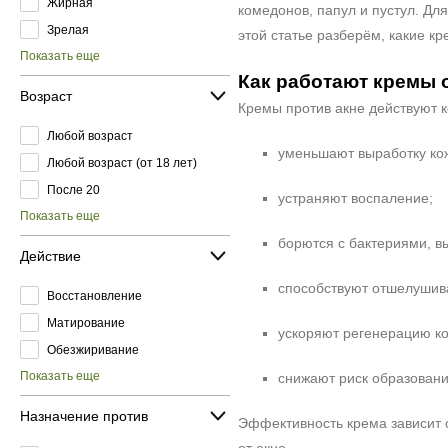
Жирная
комедонов, папул и пустул. Дл
Зрелая
этой статье разберём, какие к
Показать еще
Как работают кремы о
Возраст
Кремы против акне действуют к
Любой возраст
уменьшают выработку кож
Любой возраст (от 18 лет)
После 20
устраняют воспаление;
Показать еще
борются с бактериями, 
Действие
способствуют отшелушив
Восстановление
Матирование
ускоряют регенерацию ко
Обезжиривание
Показать еще
снижают риск образовани
Назначение против
Эффективность крема зависит 