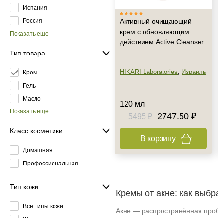
Испания
Россия
Активный очищающий
крем с обновляющим
Показать еще
действием Active Cleanser
Тип товара
HIKARI Laboratories
,
Израиль
Крем
Гель
Масло
120 мл
Показать еще
2747.50 ₽
5495 ₽
Класс косметики
В корзину
Домашняя
Профессиональная
Тип кожи
Кремы от акне: как выб
Все типы кожи
Акне — распространённая проб