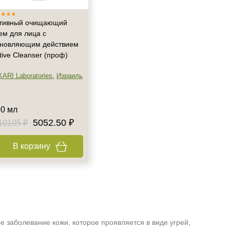
тивный очищающий
ем для лица с
новляющим действием
tive Cleanser (проф)
KARI Laboratories
,
Израиль
0 мл
5052.50 ₽
10105 ₽
В корзину
 заболевание кожи, которое проявляется в виде угрей,