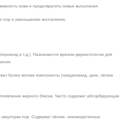
жирность кожи и предотвратить новые высыпания.
ию пор и уменьшению воспаления.
ероксид и т. д.). Назначаются врачом-дерматологом для
жения.
жат более мягкие компоненты (ниацинамид, цинк, лёгкие
 появление жирного блеска. Часто содержат абсорбирующие
закупорки пор. Содержат лёгкие, некомедогенные