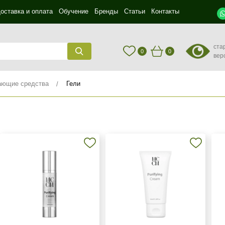
оставка и оплата
Обучение
Бренды
Статьи
Контакты
ста
0
0
вер
ющие средства
Гели