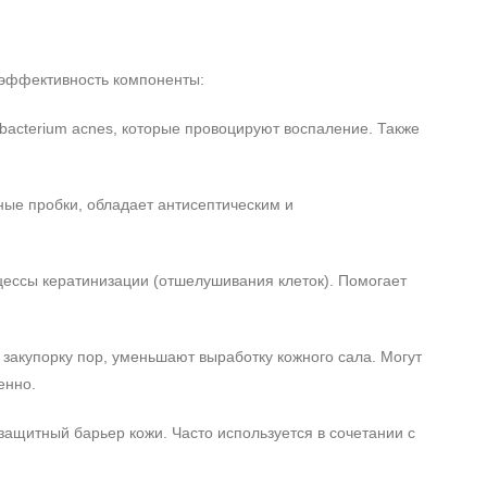
 эффективность компоненты:
bacterium acnes, которые провоцируют воспаление. Также
ные пробки, обладает антисептическим и
цессы кератинизации (отшелушивания клеток). Помогает
акупорку пор, уменьшают выработку кожного сала. Могут
енно.
защитный барьер кожи. Часто используется в сочетании с