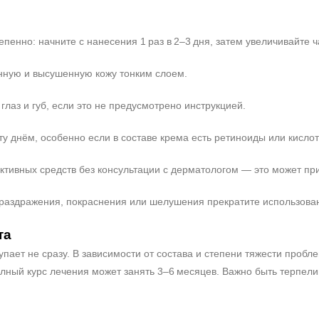
пенно: начните с нанесения 1 раз в 2–3 дня, затем увеличивайте 
нную и высушенную кожу тонким слоем.
 глаз и губ, если это не предусмотрено инструкцией.
у днём, особенно если в составе крема есть ретиноиды или кислот
активных средств без консультации с дерматологом — это может пр
раздражения, покраснения или шелушения прекратите использовани
та
упает не сразу. В зависимости от состава и степени тяжести проб
олный курс лечения может занять 3–6 месяцев. Важно быть терпел