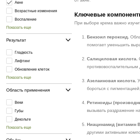
от акне.
Акне
Возрастные изменения
Ключевые компоненты
Воспаление
При выборе крема важно изучи
Показать еще
Бензоил пероксид.
Обла
Результат
помогает уменьшить выра
Гладкость
Салициловая кислота.
О
Лифтинг
противовоспалительным 
Обновление клеток
Показать еще
Азелаиновая кислота.
У
бороться с пигментацией,
Область применения
Ретиноиды (производны
Веки
вызывать раздражение на
Губы
Декольте
Ниацинамид (витамин B
Показать еще
другими активными комп
Объём