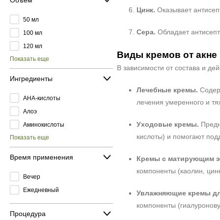
Цинк.
Оказывает антисепт
50 мл
Сера.
Обладает антисепт
100 мл
120 мл
Виды кремов от акне
Показать еще
В зависимости от состава и де
Ингредиенты
Лечебные кремы.
Содерж
AHA-кислоты
лечения умеренного и тя
Алоэ
Уходовые кремы.
Предн
Аминокислоты
кислоты) и помогают под
Показать еще
Время применения
Кремы с матирующим 
компоненты (каолин, цинк
Вечер
Ежедневный
Увлажняющие кремы дл
компоненты (гиалуронову
Процедура