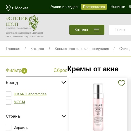
Акции и скидки
Новинки
Д
Распродажа
г. Москва
Каталог
Дистанционная продажа
(доставка)
лекарственных средств невозможна
Главная
Каталог
Косметологическая продукция
Очища
Кремы от акне
Фильтр
Сброс
2
Бренд
HIKARI Laboratories
MCCM
Страна
Израиль