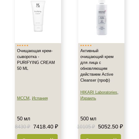
Зрелая
Показать еще
Возраст
Любой возраст
Любой возраст (от 18 лет)
Очищающая крем-
Активный
После 20
сыворотка -
очищающий крем
Показать еще
PURIFYING CREAM
для лица с
50 ML
обновляющим
Действие
действием Active
Cleanser (проф)
Восстановление
HIKARI Laboratories
,
Матирование
MCCM
,
Испания
Израиль
Обезжиривание
Показать еще
50 мл
500 мл
Назначение против
7418.40 ₽
5052.50 ₽
8430 ₽
10105 ₽
Расширенные поры