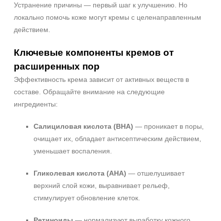
Устранение причины — первый шаг к улучшению. Но
Пилинг
локально помочь коже могут кремы с целенаправленным
действием.
Ключевые компоненты кремов от
расширенных пор
Эффективность крема зависит от активных веществ в
составе. Обращайте внимание на следующие
ингредиенты:
Салициловая кислота (BHA)
— проникает в поры,
очищает их, обладает антисептическим действием,
уменьшает воспаления.
Гликолевая кислота (AHA)
— отшелушивает
верхний слой кожи, выравнивает рельеф,
стимулирует обновление клеток.
Ретиноиды
— нормализуют выработку кожного