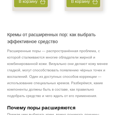
В корзину
В корзину
Акне
Возрастные изменения
Показать еще
Результат
Кремы от расширенных пор: как выбрать
Гладкость
эффективное средство
Лифтинг
Обновление клеток
Расширенные поры — распространённая проблема, с
Показать еще
которой сталкиваются многие обладатели жирной и
комбинированной кожи. Визуально они делают кожу менее
Область применения
гладкой, могут способствовать появлению чёрных точек и
воспалений. Один из доступных способов коррекции —
Веки
использование специальных кремов. Разберёмся, какие
Губы
компоненты должны быть в составе, как правильно
Декольте
подобрать средство и чего ждать от его применения.
Показать еще
Почему поры расширяются
Объём
Прежде чем выбирать крем, важно понимать причины