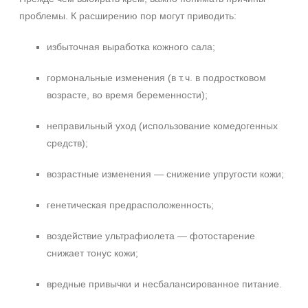
50 мл
проблемы. К расширению пор могут приводить:
100 мл
120 мл
избыточная выработка кожного сала;
Показать еще
гормональные изменения (в т. ч. в подростковом
Ингредиенты
возрасте, во время беременности);
AHA-кислоты
неправильный уход (использование комедогенных
Алоэ
средств);
Аминокислоты
Показать еще
возрастные изменения — снижение упругости кожи;
Время применения
генетическая предрасположенность;
Вечер
воздействие ультрафиолета — фотостарение
Ежедневный
снижает тонус кожи;
Процедура
вредные привычки и несбалансированное питание.
Демакияж