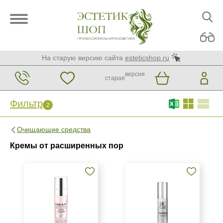
На старую версию сайта
esteticshop.ru
версия
старая
Фильтр
2
Фильтр
Сброс
2
Очищающие средства
Бренд
Кремы от расширенных пор
HIKARI Laboratories
MCCM
Страна
Израиль