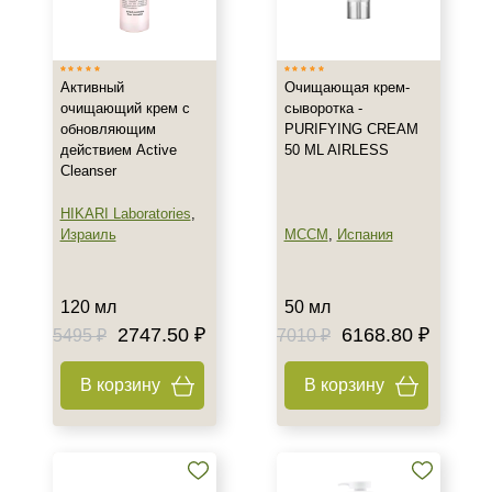
Испания
Россия
Показать еще
Активный
Очищающая крем-
очищающий крем с
сыворотка -
Тип товара
обновляющим
PURIFYING CREAM
действием Active
50 ML AIRLESS
Крем
Cleanser
Гель
Масло
HIKARI Laboratories
,
Израиль
MCCM
,
Испания
Показать еще
Класс косметики
120 мл
50 мл
Домашняя
2747.50 ₽
6168.80 ₽
5495 ₽
7010 ₽
Профессиональная
В корзину
В корзину
Тип кожи
Все типы кожи
Жирная