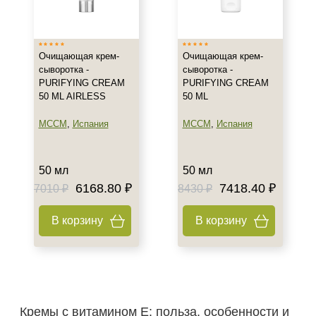
Россия
Показать еще
Тип товара
Очищающая крем-
Очищающая крем-
сыворотка -
сыворотка -
Крем
PURIFYING CREAM
PURIFYING CREAM
50 ML AIRLESS
50 ML
Гель
Масло
MCCM
,
Испания
MCCM
,
Испания
Показать еще
Класс косметики
50 мл
50 мл
6168.80 ₽
7418.40 ₽
7010 ₽
8430 ₽
Домашняя
Профессиональная
В корзину
В корзину
Тип кожи
Все типы кожи
Жирная
Зрелая
Кремы с витамином E: польза, особенности и