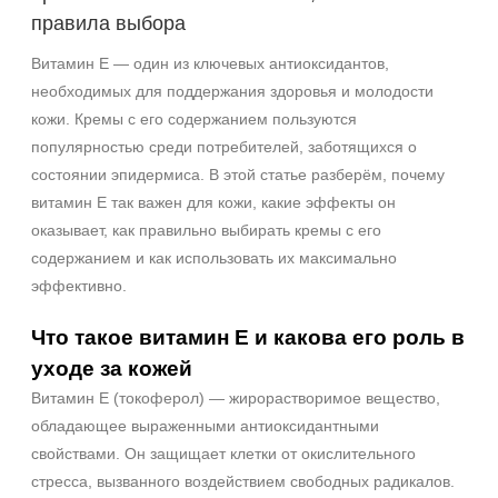
Показать еще
правила выбора
Возраст
Витамин E — один из ключевых антиоксидантов,
необходимых для поддержания здоровья и молодости
Любой возраст
кожи. Кремы с его содержанием пользуются
Любой возраст (от 18 лет)
популярностью среди потребителей, заботящихся о
После 20
состоянии эпидермиса. В этой статье разберём, почему
Показать еще
витамин E так важен для кожи, какие эффекты он
оказывает, как правильно выбирать кремы с его
Действие
содержанием и как использовать их максимально
Восстановление
эффективно.
Матирование
Что такое витамин E и какова его роль в
Обезжиривание
уходе за кожей
Показать еще
Витамин E (токоферол) — жирорастворимое вещество,
Назначение против
обладающее выраженными антиоксидантными
свойствами. Он защищает клетки от окислительного
Акне
стресса, вызванного воздействием свободных радикалов.
Возрастные изменения