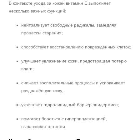
В контексте ухода за кожей витамин E выполняет
Воспаление
несколько важных функций:
Показать еще
Результат
нейтрализует свободные радикалы, замедляя
процессы старения;
Гладкость
Лифтинг
способствует восстановлению повреждённых клеток;
Обновление клеток
улучшает увлажнение кожи, предотвращая потерю
Показать еще
влаги;
Область применения
снижает воспалительные процессы и успокаивает
Веки
раздражённую кожу;
Губы
Декольте
укрепляет гидролипидный барьер эпидермиса;
Показать еще
помогает бороться с гиперпигментацией,
Объём
выравнивая тон кожи.
50 мл