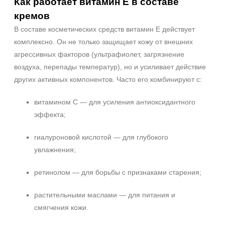
Как работает витамин E в составе
100 мл
кремов
120 мл
В составе косметических средств витамин E действует
Показать еще
комплексно. Он не только защищает кожу от внешних
Ингредиенты
агрессивных факторов (ультрафиолет, загрязнение
воздуха, перепады температур), но и усиливает действие
Витамин E
других активных компонентов. Часто его комбинируют с:
AHA-кислоты
Алоэ
витамином C — для усиления антиоксидантного
Показать еще
эффекта;
Время применения
гиалуроновой кислотой — для глубокого
Вечер
увлажнения;
Ежедневный
ретинолом — для борьбы с признаками старения;
Процедура
растительными маслами — для питания и
Демакияж
смягчения кожи.
Пилинг