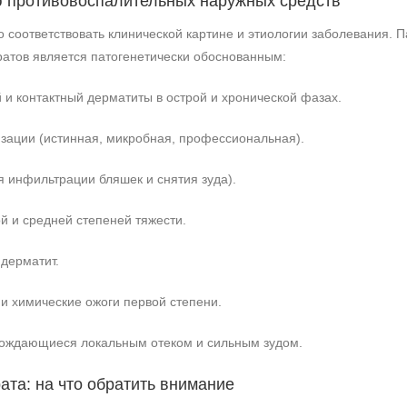
ю противовоспалительных наружных средств
 соответствовать клинической картине и этиологии заболевания. 
атов является патогенетически обоснованным:
 и контактный дерматиты в острой и хронической фазах.
зации (истинная, микробная, профессиональная).
 инфильтрации бляшек и снятия зуда).
ой и средней степеней тяжести.
дерматит.
и химические ожоги первой степени.
вождающиеся локальным отеком и сильным зудом.
ата: на что обратить внимание