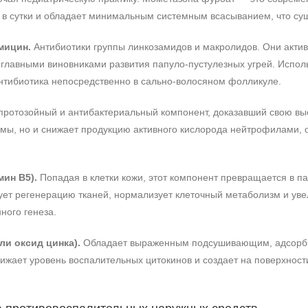
з в сутки и обладает минимальным системным всасыванием, что су
мицин.
Антибиотики группы линкозамидов и макролидов. Они актив
 главными виновниками развития папуло-пустулезных угрей. Испол
нтибиотика непосредственно в сально-волосяном фолликуле.
ротозойный и антибактериальный компонент, доказавший свою вы
мы, но и снижает продукцию активного кислорода нейтрофилами,
ин B5).
Попадая в клетки кожи, этот компонент превращается в па
ует регенерацию тканей, нормализует клеточный метаболизм и уве
ного генеза.
Не показывать предложение о консультации
+7 (495) 640-58-89
ли оксид цинка).
Обладает выраженным подсушивающим, адсорби
+7 (929) 933-09-89
нижает уровень воспалительных цитокинов и создает на поверхно