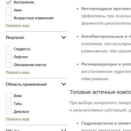
Воспаление
Нестероидные противо
Акне
эффективны при локальн
Возрастные изменения
ферментов циклооксигена
Показать еще
Антибактериальные и 
Результат
(например, при вульгарн
Гладкость
размножение, тем самым
Лифтинг
Регенерирующие и усп
Обновление клеток
восстановление гидролип
Показать еще
обветривания.
Область применения
Топовые аптечные компо
Веки
При выборе конкретного лекар
Губы
и результативных субстанций,
Декольте
Показать еще
Гидрокортизон и момет
формах дерматитов, вкл
Объём