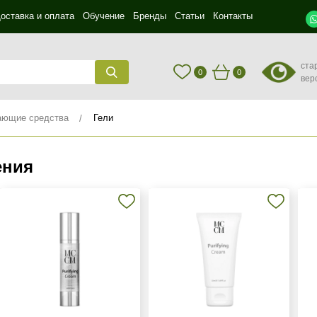
оставка и оплата
Обучение
Бренды
Статьи
Контакты
ста
0
0
вер
ющие средства
Гели
ения