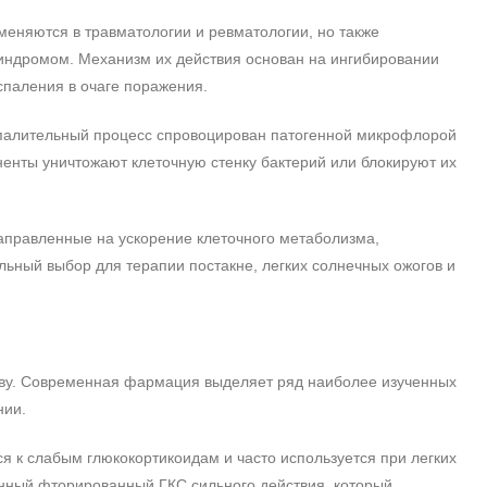
няются в травматологии и ревматологии, но также
ндромом. Механизм их действия основан на ингибировании
спаления в очаге поражения.
спалительный процесс спровоцирован патогенной микрофлорой
енты уничтожают клеточную стенку бактерий или блокируют их
правленные на ускорение клеточного метаболизма,
ьный выбор для терапии постакне, легких солнечных ожогов и
таву. Современная фармация выделяет ряд наиболее изученных
нии.
я к слабым глюкокортикоидам и часто используется при легких
нный фторированный ГКС сильного действия, который