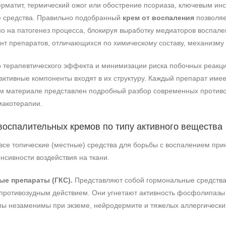
ерматит, термический ожог или обострение псориаза, ключевым и
 средства. Правильно подобранный
крем от воспаления
позволяе
о на патогенез процесса, блокируя выработку медиаторов воспале
нт препаратов, отличающихся по химическому составу, механизму 
 терапевтического эффекта и минимизации риска побочных реакци
ктивные компоненты входят в их структуру. Каждый препарат имее
м материале представлен подробный разбор современных противов
макотерапии.
оспалительных кремов по типу активного вещества
все топические (местные) средства для борьбы с воспалением прин
нсивности воздействия на ткани.
е препараты (ГКС).
Представляют собой гормональные средств
противозудным действием. Они угнетают активность фосфолипазы 
мы незаменимы при экземе, нейродермите и тяжелых аллергических