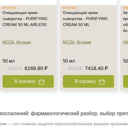
Очищающая крем-
Очищающая крем-
Ак
сыворотка - PURIFYING
сыворотка - PURIFYING
кр
CREAM 50 ML AIRLESS
CREAM 50 ML
об
Ac
MCCM
,
Испания
MCCM
,
Испания
HI
50 мл
50 мл
50
6168.80 ₽
7418.40 ₽
7010 ₽
8430 ₽
В корзину
В корзину
оспалений: фармакологический разбор, выбор преп
оже — это сложная защитно-приспособительная реакция организм