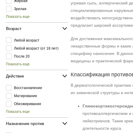
Жирная
угревая сыпь, аллергический д
Зрелая
специализированные наружные
Показать еще
воздействовать непосредственн
предлагает широкий ассортиме
Возраст
Для достижения максимального
Любой возраст
лекарственные формы и какие а
Любой возраст (от 18 лет)
специфику нанесения. В данно
После 20
медицины и практической фар
Показать еще
Классификация противов
Действие
В дерматологической практике 
Восстановление
их химической структуры и инте
Матирование
Обезжиривание
Глюкокортикостероидны
Показать еще
противоаллергическим и 
лейкотриенов. Такие кре
Назначение против
длительности курса.