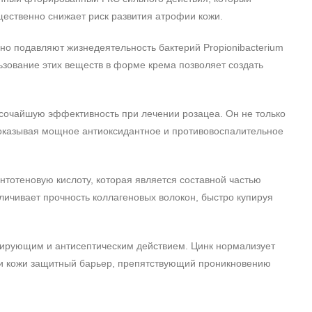
щественно снижает риск развития атрофии кожи.
но подавляют жизнедеятельность бактерий Propionibacterium
ьзование этих веществ в форме крема позволяет создать
сочайшую эффективность при лечении розацеа. Он не только
 оказывая мощное антиоксидантное и противовоспалительное
нтотеновую кислоту, которая является составной частью
личивает прочность коллагеновых волокон, быстро купируя
рующим и антисептическим действием. Цинк нормализует
сти кожи защитный барьер, препятствующий проникновению