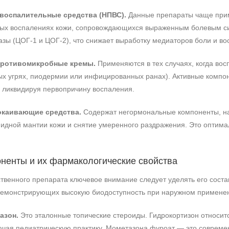
воспалительные средства (НПВС).
Данные препараты чаще приме
ых воспалениях кожи, сопровождающихся выраженным болевым си
зы (ЦОГ-1 и ЦОГ-2), что снижает выработку медиаторов боли и во
противомикробные кремы.
Применяются в тех случаях, когда во
ых угрях, пиодермии или инфицированных ранах). Активные компон
 ликвидируя первопричину воспаления.
окаивающие средства.
Содержат негормональные компоненты, на
идной мантии кожи и снятие умеренного раздражения. Это оптимал
ненты и их фармакологические свойства
ственного препарата ключевое внимание следует уделять его сос
 демонстрирующих высокую биодоступность при наружном примене
азон.
Это эталонные топические стероиды. Гидрокортизон относитс
ючая педиатрическую практику. Мометазона фуроат — это совреме