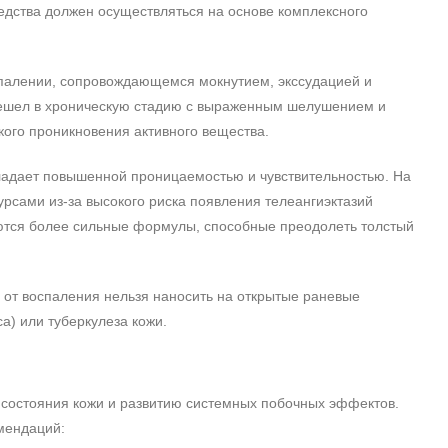
редства должен осуществляться на основе комплексного
спалении, сопровождающемся мокнутием, экссудацией и
ерешел в хроническую стадию с выраженным шелушением и
кого проникновения активного вещества.
бладает повышенной проницаемостью и чувствительностью. На
рсами из-за высокого риска появления телеангиэктазий
буются более сильные формулы, способные преодолеть толстый
 от воспаления нельзя наносить на открытые раневые
а) или туберкулеза кожи.
состояния кожи и развитию системных побочных эффектов.
мендаций: