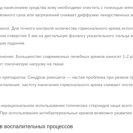
д нанесением средства кожу необходимо очистить с помощью мягк
 кожного сала или загрязнений снижает диффузию лекарственных в
анги. Для точного контроля количества гормонального крема испол
ом отверстия 5 мм на дистальную фалангу указательного пальца в
лым ладоням.
нения. Большинство современных лечебных кремов наносят 1-2 раз
т токсическую нагрузку на ткани.
х препаратов. Синдром рикошета — частая проблема при резком п
воспаления, частоту нанесения гормонального крема снижают пост
нерациональном использовании топических стероидов чаще всего
 При использовании антибактериальных кремов возможно развитие 
в воспалительных процессов