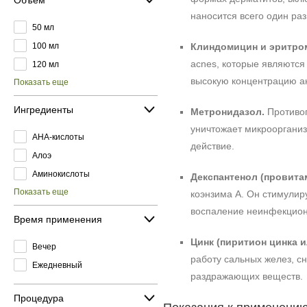
наносится всего один ра
50 мл
100 мл
Клиндомицин и эритро
acnes, которые являются
120 мл
высокую концентрацию а
Показать еще
Ингредиенты
Метронидазол.
Противоп
уничтожает микроорганиз
AHA-кислоты
действие.
Алоэ
Аминокислоты
Декспантенол (провитам
Показать еще
коэнзима А. Он стимулир
воспаление неинфекцион
Время применения
Цинк (пиритион цинка и
Вечер
работу сальных желез, с
Ежедневный
раздражающих веществ.
Процедура