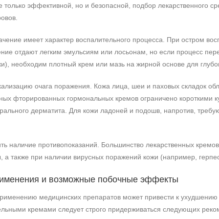
е только эффективной, но и безопасной, подбор лекарственного с
овов.
ачение имеет характер воспалительного процесса. При остром во
ение отдают легким эмульсиям или лосьонам, но если процесс п
и), необходим плотный крем или мазь на жирной основе для глубо
окализацию очага поражения. Кожа лица, шеи и паховых складок о
ьных фторированных гормональных кремов ограничено короткими ку
иорального дерматита. Для кожи ладоней и подошв, напротив, тре
ить наличие противопоказаний. Большинство лекарственных кремов
, а также при наличии вирусных поражений кожи (например, герпес
рименения и возможные побочные эффекты
рименению медицинских препаратов может привести к ухудшению 
ельными кремами следует строго придерживаться следующих реко