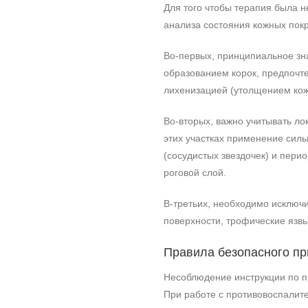
Для того чтобы терапия была н
анализа состояния кожных покр
Во-первых, принципиальное зн
образованием корок, предпочт
лихенизацией (утолщением кож
Во-вторых, важно учитывать л
этих участках применение сил
(сосудистых звездочек) и пер
роговой слой.
В-третьих, необходимо исключ
поверхности, трофические язвы
Правила безопасного п
Несоблюдение инструкции по п
При работе с противовоспалит