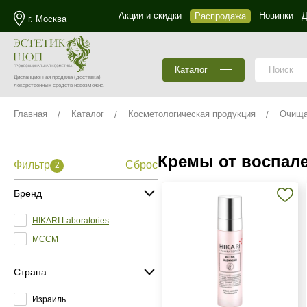
Акции и скидки
Новинки
Д
Распродажа
г. Москва
Каталог
Дистанционная продажа
(доставка)
лекарственных средств невозможна
Главная
Каталог
Косметологическая продукция
Очища
Кремы от воспал
Фильтр
Сброс
2
Бренд
HIKARI Laboratories
MCCM
Страна
Израиль