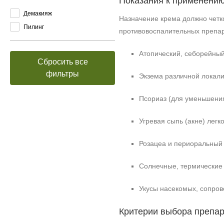
Показания к применени
Демакияж
Назначение крема должно четко
Пилинг
противовоспалительных препар
Атопический, себорейный
Сбросить все
фильтры
Экзема различной локали
Псориаз (для уменьшения
Угревая сыпь (акне) легк
Розацеа и периоральный 
Солнечные, термические 
Укусы насекомых, сопро
Критерии выбора препар