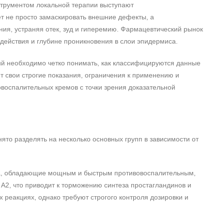
нструментом локальной терапии выступают
т не просто замаскировать внешние дефекты, а
ния, устраняя отек, зуд и гиперемию. Фармацевтический рынок
действия и глубине проникновения в слои эпидермиса.
й необходимо четко понимать, как классифицируются данные
т свои строгие показания, ограничения к применению и
оспалительных кремов с точки зрения доказательной
ято разделять на несколько основных групп в зависимости от
а, обладающие мощным и быстрым противовоспалительным,
А2, что приводит к торможению синтеза простагландинов и
 реакциях, однако требуют строгого контроля дозировки и