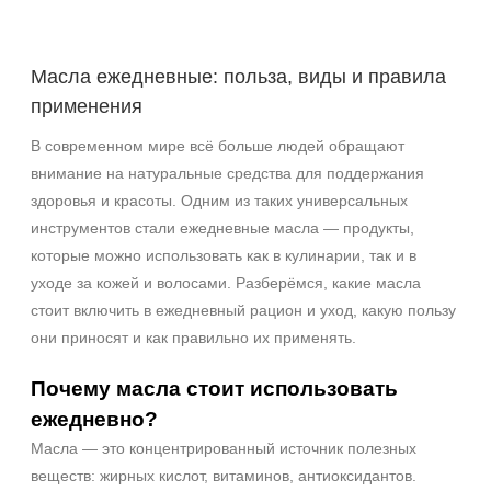
Показать еще
Возраст
Масла ежедневные: польза, виды и правила
применения
Любой возраст
Любой возраст (от 18 лет)
В современном мире всё больше людей обращают
После 20
внимание на натуральные средства для поддержания
Показать еще
здоровья и красоты. Одним из таких универсальных
инструментов стали ежедневные масла — продукты,
Действие
которые можно использовать как в кулинарии, так и в
Восстановление
уходе за кожей и волосами. Разберёмся, какие масла
Матирование
стоит включить в ежедневный рацион и уход, какую пользу
Обезжиривание
они приносят и как правильно их применять.
Показать еще
Почему масла стоит использовать
Назначение против
ежедневно?
Масла — это концентрированный источник полезных
Акне
веществ: жирных кислот, витаминов, антиоксидантов.
Возрастные изменения