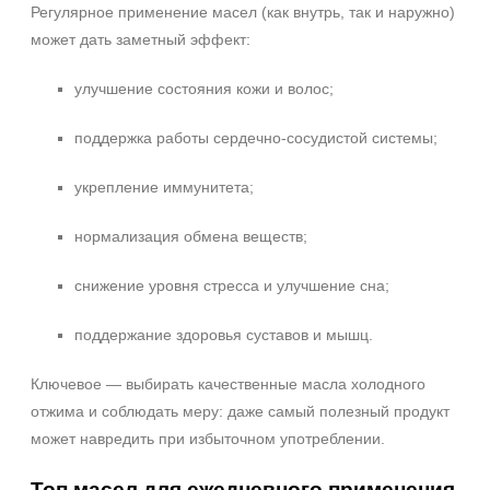
Регулярное применение масел (как внутрь, так и наружно)
Воспаление
может дать заметный эффект:
Показать еще
Результат
улучшение состояния кожи и волос;
Гладкость
поддержка работы сердечно‑сосудистой системы;
Лифтинг
Обновление клеток
укрепление иммунитета;
Показать еще
нормализация обмена веществ;
Область применения
снижение уровня стресса и улучшение сна;
Веки
Губы
поддержание здоровья суставов и мышц.
Декольте
Ключевое — выбирать качественные масла холодного
Показать еще
отжима и соблюдать меру: даже самый полезный продукт
Объём
может навредить при избыточном употреблении.
50 мл
Топ масел для ежедневного применения