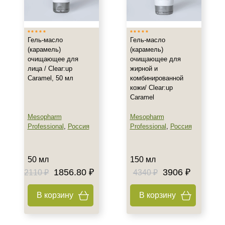
Россия
Показать еще
Тип товара
Гель-масло
Гель-масло
(карамель)
(карамель)
Масло
очищающее для
очищающее для
лица / Clear:up
жирной и
Гель
Caramel, 50 мл
комбинированной
Крем
кожи/ Clear:up
Показать еще
Caramel
Класс косметики
Mesopharm
Mesopharm
Professional
,
Россия
Professional
,
Россия
Домашняя
Профессиональная
50 мл
150 мл
1856.80 ₽
3906 ₽
2110 ₽
4340 ₽
Тип кожи
Все типы кожи
В корзину
В корзину
Жирная
Зрелая