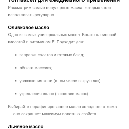
100 мл
Рассмотрим самые популярные масла, которые стоит
120 мл
использовать регулярно.
Показать еще
Оливковое масло
Ингредиенты
Одно из самых универсальных масел. Богато олеиновой
AHA-кислоты
кислотой и витамином E. Подходит для:
Алоэ
заправки салатов и готовых блюд;
Аминокислоты
Показать еще
лёгкого массажа;
Время применения
увлажнения кожи (в том числе вокруг глаз);
Ежедневный
Вечер
укрепления волос (в составе масок).
Выбирайте нерафинированное масло холодного отжима
Процедура
— оно сохраняет максимум полезных свойств.
Демакияж
Пилинг
Льняное масло