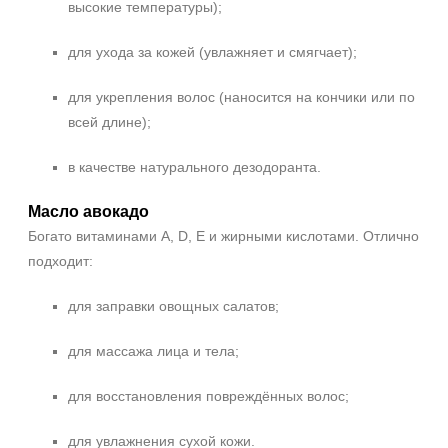
высокие температуры);
для ухода за кожей (увлажняет и смягчает);
для укрепления волос (наносится на кончики или по
всей длине);
в качестве натурального дезодоранта.
Масло авокадо
Не показывать предложение о консультации
Богато витаминами A, D, E и жирными кислотами. Отлично
+7 (495) 640-58-89
подходит:
+7 (929) 933-09-89
для заправки овощных салатов;
для массажа лица и тела;
для восстановления повреждённых волос;
для увлажнения сухой кожи.