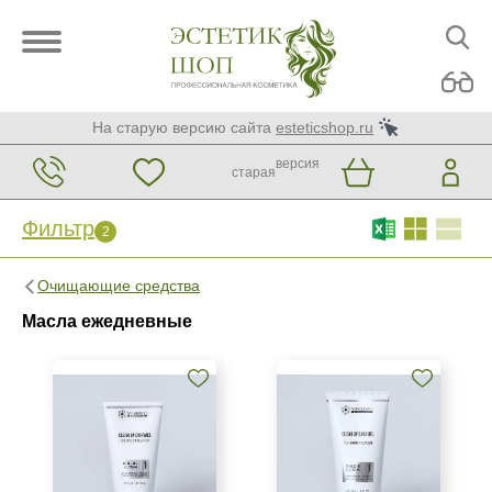
На старую версию сайта
esteticshop.ru
версия
старая
Фильтр
2
Фильтр
Сброс
2
Очищающие средства
Бренд
Масла ежедневные
Mesopharm Professional
Страна
Израиль
Испания