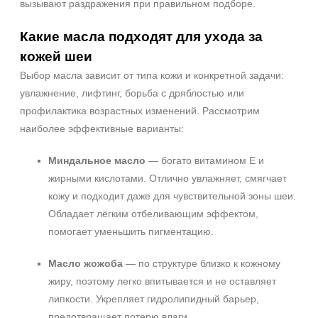
вызывают раздражения при правильном подборе.
Воспаление
Показать еще
Какие масла подходят для ухода за
кожей шеи
Результат
Выбор масла зависит от типа кожи и конкретной задачи:
Гладкость
увлажнение, лифтинг, борьба с дряблостью или
Лифтинг
профилактика возрастных изменений. Рассмотрим
Обновление клеток
наиболее эффективные варианты:
Показать еще
Миндальное масло
— богато витамином E и
Область применения
жирными кислотами. Отлично увлажняет, смягчает
Шея
кожу и подходит даже для чувствительной зоны шеи.
Веки
Обладает лёгким отбеливающим эффектом,
помогает уменьшить пигментацию.
Губы
Показать еще
Масло жожоба
— по структуре близко к кожному
Объём
жиру, поэтому легко впитывается и не оставляет
липкости. Укрепляет гидролипидный барьер,
50 мл
предотвращает потерю влаги.