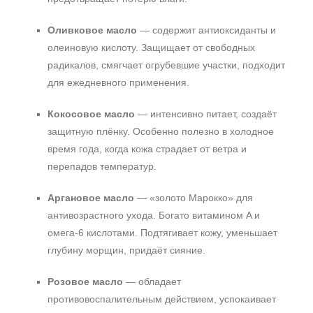
100 мл
120 мл
Оливковое масло
— содержит антиоксиданты и
Показать еще
олеиновую кислоту. Защищает от свободных
радикалов, смягчает огрубевшие участки, подходит
Ингредиенты
для ежедневного применения.
AHA-кислоты
Кокосовое масло
— интенсивно питает, создаёт
Алоэ
защитную плёнку. Особенно полезно в холодное
Аминокислоты
время года, когда кожа страдает от ветра и
Показать еще
перепадов температур.
Время применения
Аргановое масло
— «золото Марокко» для
Вечер
антивозрастного ухода. Богато витамином A и
Ежедневный
омега‑6 кислотами. Подтягивает кожу, уменьшает
глубину морщин, придаёт сияние.
Процедура
Розовое масло
— обладает
Демакияж
противовоспалительным действием, успокаивает
Пилинг