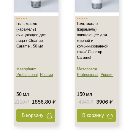
Россия
Показать еще
Тип товара
Гель-масло
Гель-масло
(карамель)
(карамель)
Масло
очищающее для
очищающее для
лица / Clear:up
жирной и
Гель
Caramel, 50 мл
комбинированной
Крем
кожи/ Clear:up
Показать еще
Caramel
Класс косметики
Mesopharm
Mesopharm
Professional
,
Россия
Professional
,
Россия
Домашняя
Профессиональная
50 мл
150 мл
1856.80 ₽
3906 ₽
2110 ₽
4340 ₽
Тип кожи
Все типы кожи
В корзину
В корзину
Жирная
Зрелая