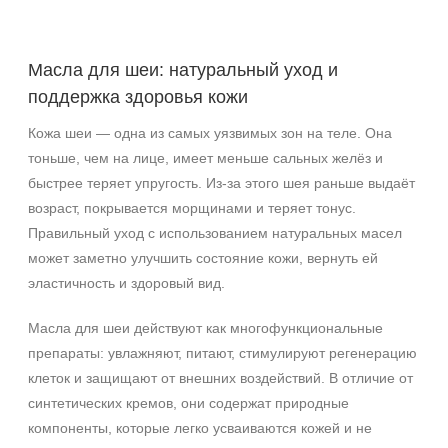
Показать еще
Возраст
Масла для шеи: натуральный уход и
поддержка здоровья кожи
Любой возраст
Любой возраст (от 18 лет)
Кожа шеи — одна из самых уязвимых зон на теле. Она
После 20
тоньше, чем на лице, имеет меньше сальных желёз и
Показать еще
быстрее теряет упругость. Из‑за этого шея раньше выдаёт
возраст, покрывается морщинами и теряет тонус.
Действие
Правильный уход с использованием натуральных масел
Восстановление
может заметно улучшить состояние кожи, вернуть ей
Матирование
эластичность и здоровый вид.
Обезжиривание
Масла для шеи действуют как многофункциональные
Показать еще
препараты: увлажняют, питают, стимулируют регенерацию
Назначение против
клеток и защищают от внешних воздействий. В отличие от
синтетических кремов, они содержат природные
Акне
компоненты, которые легко усваиваются кожей и не
Возрастные изменения