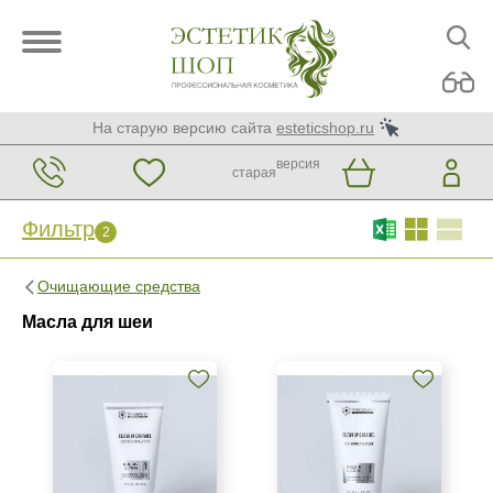
На старую версию сайта
esteticshop.ru
версия
старая
Фильтр
2
Фильтр
Сброс
2
Очищающие средства
Бренд
Масла для шеи
Mesopharm Professional
Страна
Израиль
Испания