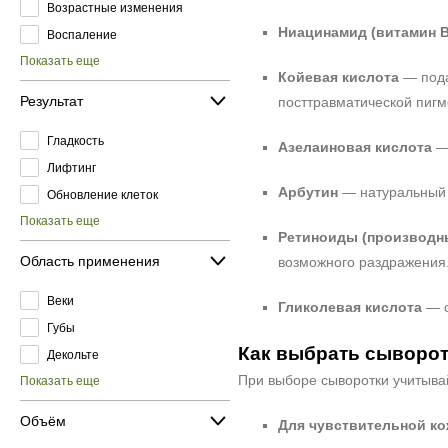
Возрастные изменения
Ниацинамид (витамин B
Воспаление
Показать еще
Койевая кислота
— пода
Результат
посттравматической пигм
Гладкость
Азелаиновая кислота
— 
Лифтинг
Арбутин
— натуральный к
Обновление клеток
Показать еще
Ретиноиды (производн
Область применения
возможного раздражения
Веки
Гликолевая кислота
— о
Губы
Как выбрать сыворот
Декольте
При выборе сыворотки учитывай
Показать еще
Объём
Для чувствительной ко