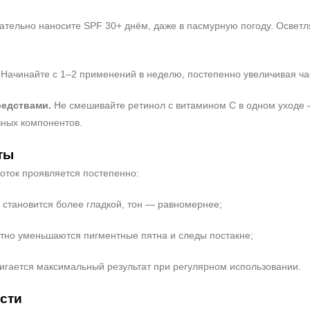
тельно наносите SPF 30+ днём, даже в пасмурную погоду. Освет
Начинайте с 1–2 применений в неделю, постепенно увеличивая ча
редствами.
Не смешивайте ретинол с витамином C в одном уходе 
вных компонентов.
ты
ток проявляется постепенно:
 становится более гладкой, тон — равномернее;
тно уменьшаются пигментные пятна и следы постакне;
игается максимальный результат при регулярном использовании.
сти