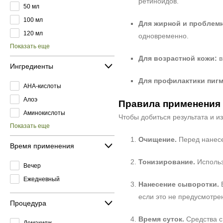
ретиноидов.
50 мл
100 мл
Для жирной и проблемн
120 мл
одновременно.
Показать еще
Для возрастной кожи:
в
Ингредиенты
Для профилактики пигм
AHA-кислоты
Алоэ
Правила применения
Аминокислоты
Чтобы добиться результата и 
Показать еще
Очищение.
Перед нанесе
Время применения
Тонизирование.
Использу
Вечер
Ежедневный
Нанесение сыворотки.
В
если это не предусмотре
Процедура
Время суток.
Средства с
Демакияж