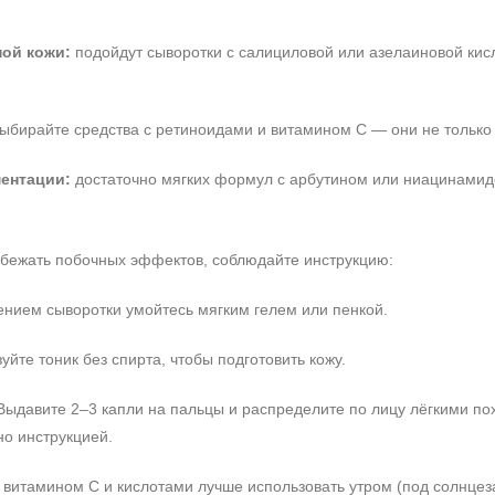
ой кожи:
подойдут сыворотки с салициловой или азелаиновой кис
ыбирайте средства с ретиноидами и витамином C — они не только 
ентации:
достаточно мягких формул с арбутином или ниацинамид
избежать побочных эффектов, соблюдайте инструкцию:
нием сыворотки умойтесь мягким гелем или пенкой.
йте тоник без спирта, чтобы подготовить кожу.
ыдавите 2–3 капли на пальцы и распределите по лицу лёгкими по
но инструкцией.
 витамином C и кислотами лучше использовать утром (под солнцез