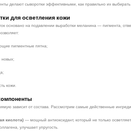
енты делают сыворотки эффективными, как правильно их выбирать 
тки для осветления кожи
ок основано на подавлении выработки меланина — пигмента, отве
позволяет:
ющие пигментные пятна;
 новых;
а;
ть кожи.
компоненты
ямую зависит от состава. Рассмотрим самые действенные ингред
ая кислота)
— мощный антиоксидант, который не только осветляет
оллагена, улучшает упругость.