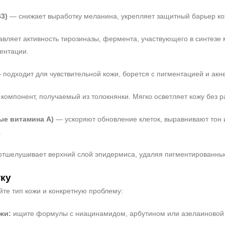
3)
— снижает выработку меланина, укрепляет защитный барьер ко
вляет активность тирозиназы, фермента, участвующего в синтезе
ентации.
подходит для чувствительной кожи, борется с пигментацией и акн
омпонент, получаемый из толокнянки. Мягко осветляет кожу без 
ые витамина A)
— ускоряют обновление клеток, выравнивают тон и
.
тшелушивает верхний слой эпидермиса, удаляя пигментированные 
ку
те тип кожи и конкретную проблему:
+7 (495) 640-58-89
+7 (929) 933-09-89
жи:
ищите формулы с ниацинамидом, арбутином или азелаиновой к