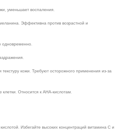
жи, уменьшает воспаления.
 меланина. Эффективна против возрастной и
е одновременно.
раздражения.
 текстуру кожи. Требуют осторожного применения из‑за
клетки. Относится к AHA‑кислотам.
ислотой. Избегайте высоких концентраций витамина C и