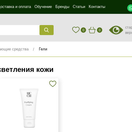
оставка и оплата
Обучение
Бренды
Статьи
Контакты
ста
0
0
вер
ющие средства
Гели
светления кожи