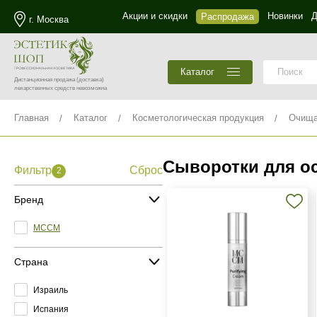
Акции и скидки
Новинки
Д
Распродажа
г. Москва
Каталог
Дистанционная продажа
(доставка)
лекарственных средств невозможна
Главная
Каталог
Косметологическая продукция
Очища
Сыворотки для о
Фильтр
Сброс
2
Бренд
MCCM
Страна
Израиль
Испания