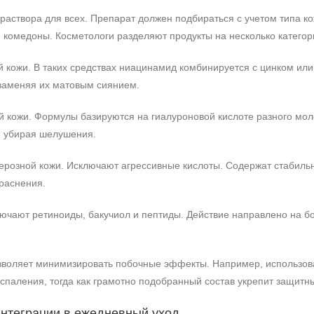
раствора для всех. Препарат должен подбираться с учетом типа к
 комедоны. Косметологи разделяют продукты на несколько категор
 кожи. В таких средствах ниацинамид комбинируется с цинком или
 заменяя их матовым сиянием.
й кожи. Формулы базируются на гиалуроновой кислоте разного мол
, убирая шелушения.
перозной кожи. Исключают агрессивные кислоты. Содержат стабильн
раснения.
лючают ретиноиды, бакучиол и пептиды. Действие направлено на бо
воляет минимизировать побочные эффекты. Например, использова
спаления, тогда как грамотно подобранный состав укрепит защитн
нтеграции в ежедневный уход