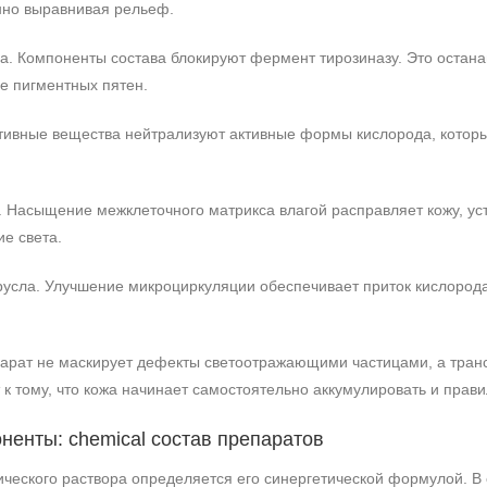
енно выравнивая рельеф.
. Компоненты состава блокируют фермент тирозиназу. Это остана
е пигментных пятен.
ктивные вещества нейтрализуют активные формы кислорода, кото
 Насыщение межклеточного матрикса влагой расправляет кожу, ус
е света.
русла. Улучшение микроциркуляции обеспечивает приток кислорода
парат не маскирует дефекты светоотражающими частицами, а тран
к тому, что кожа начинает самостоятельно аккумулировать и прави
ненты: chemical состав препаратов
ческого раствора определяется его синергетической формулой. В