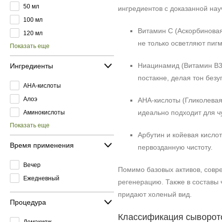
50 мл
ингредиентов с доказанной на
100 мл
Витамин C (Аскорбиновая 
120 мл
не только осветляют пигм
Показать еще
Ниацинамид (Витамин B3)
Ингредиенты
постакне, делая тон без
AHA-кислоты
Алоэ
AHA-кислоты (Гликолевая
идеально подходит для чу
Аминокислоты
Показать еще
Арбутин и койевая кисло
Время применения
первозданную чистоту.
Вечер
Помимо базовых активов, сов
Ежедневный
регенерацию. Также в составы 
придают холеный вид.
Процедура
Классификация сыворото
Демакияж