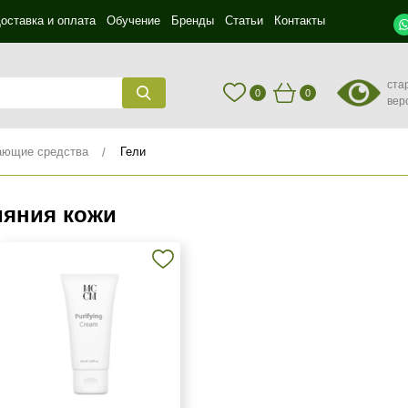
оставка и оплата
Обучение
Бренды
Статьи
Контакты
ста
0
0
вер
ющие средства
Гели
ияния кожи