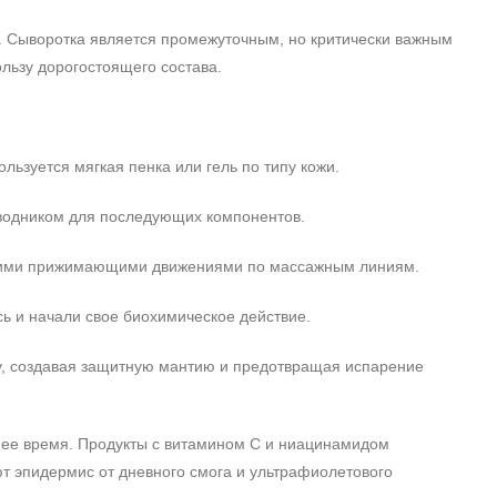
и. Сыворотка является промежуточным, но критически важным
льзу дорогостоящего состава.
ьзуется мягкая пенка или гель по типу кожи.
оводником для последующих компонентов.
егкими прижимающими движениями по массажным линиям.
сь и начали свое биохимическое действие.
, создавая защитную мантию и предотвращая испарение
рнее время. Продукты с витамином C и ниацинамидом
т эпидермис от дневного смога и ультрафиолетового