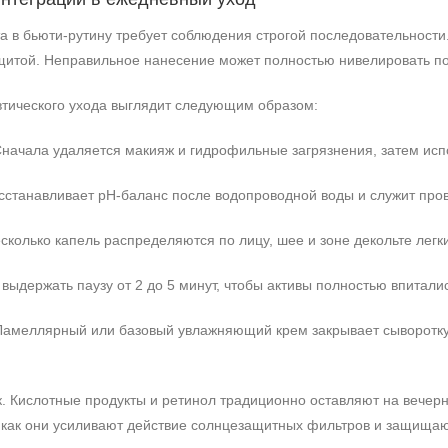
та в бьюти-рутину требует соблюдения строгой последовательност
итой. Неправильное нанесение может полностью нивелировать по
втического ухода выглядит следующим образом:
начала удаляется макияж и гидрофильные загрязнения, затем испол
сстанавливает pH-баланс после водопроводной воды и служит пр
есколько капель распределяются по лицу, шее и зоне декольте л
выдержать паузу от 2 до 5 минут, чтобы активы полностью впитали
Ламеллярный или базовый увлажняющий крем закрывает сыворотку
к. Кислотные продукты и ретинол традиционно оставляют на вече
к как они усиливают действие солнцезащитных фильтров и защищаю