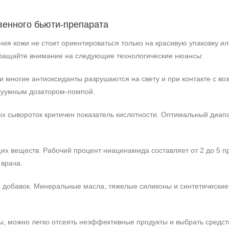
венного бьюти-препарата
ния кожи не стоит ориентироваться только на красивую упаковку и
бращайте внимание на следующие технологические нюансы:
 и многие антиоксиданты разрушаются на свету и при контакте с в
акуумным дозатором-помпой.
ых сывороток критичен показатель кислотности. Оптимальный диапа
х веществ. Рабочий процент ниацинамида составляет от 2 до 5 пр
врача.
 добавок. Минеральные масла, тяжелые силиконы и синтетические 
, можно легко отсеять неэффективные продукты и выбрать средств