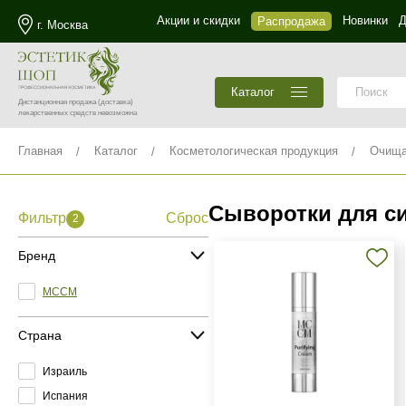
Акции и скидки
Новинки
Д
Распродажа
г. Москва
Каталог
Дистанционная продажа
(доставка)
лекарственных средств невозможна
Главная
Каталог
Косметологическая продукция
Очища
Сыворотки для с
Фильтр
Сброс
2
Бренд
MCCM
Страна
Израиль
Испания