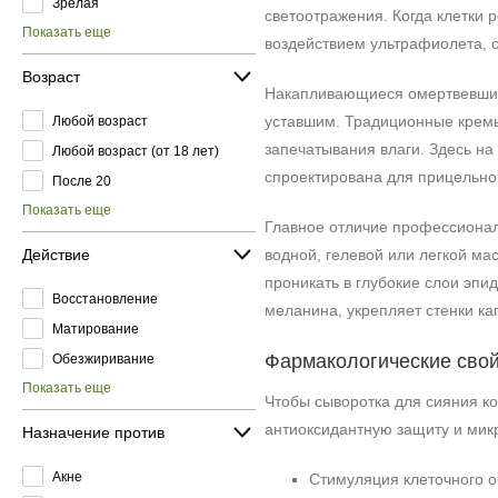
Зрелая
светоотражения. Когда клетки 
Показать еще
воздействием ультрафиолета, 
Возраст
Накапливающиеся омертвевшие 
уставшим. Традиционные кремы 
Любой возраст
запечатывания влаги. Здесь на
Любой возраст (от 18 лет)
спроектирована для прицельной
После 20
Показать еще
Главное отличие профессионал
Действие
водной, гелевой или легкой м
проникать в глубокие слои эпи
Восстановление
меланина, укрепляет стенки к
Матирование
Фармакологические свой
Обезжиривание
Показать еще
Чтобы сыворотка для сияния ко
антиоксидантную защиту и мик
Назначение против
Акне
Стимуляция клеточного о