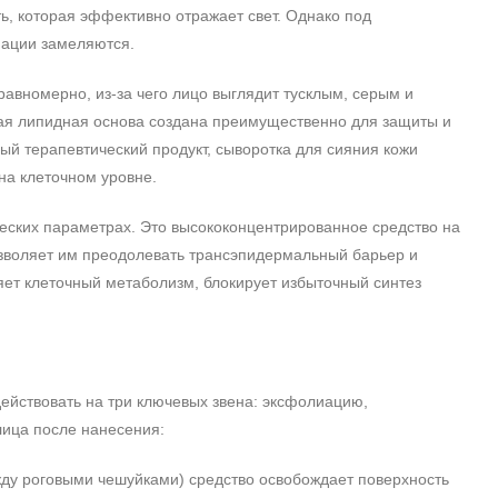
ь, которая эффективно отражает свет. Однако под
иации замеляются.
вномерно, из-за чего лицо выглядит тусклым, серым и
тная липидная основа создана преимущественно для защиты и
ый терапевтический продукт, сыворотка для сияния кожи
на клеточном уровне.
ческих параметрах. Это высококонцентрированное средство на
озволяет им преодолевать трансэпидермальный барьер и
ряет клеточный метаболизм, блокирует избыточный синтез
действовать на три ключевых звена: эксфолиацию,
лица после нанесения:
жду роговыми чешуйками) средство освобождает поверхность