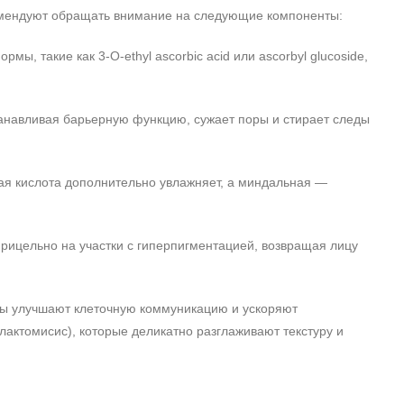
комендуют обращать внимание на следующие компоненты:
, такие как 3-O-ethyl ascorbic acid или ascorbyl glucoside,
танавливая барьерную функцию, сужает поры и стирает следы
ая кислота дополнительно увлажняет, а миндальная —
прицельно на участки с гиперпигментацией, возвращая лицу
ы улучшают клеточную коммуникацию и ускоряют
лактомисис), которые деликатно разглаживают текстуру и