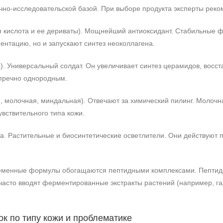
учно-исследовательской базой. При выборе продукта эксперты ре
кислота и ее дериваты). Мощнейший антиоксидант. Стабильные формы
ентацию, но и запускают синтез неоколлагена.
. Универсальный солдат. Он увеличивает синтез церамидов, восс
упречно однородным.
, молочная, миндальная). Отвечают за химический пилинг. Молочн
вствительного типа кожи.
та. Растительные и биосинтетические осветлители. Они действуют 
+7 (495) 640-58-89
+7 (929) 933-09-89
ременные формулы обогащаются пептидными комплексами. Пептид
часто вводят ферментированные экстракты растений (например, га
к по типу кожи и проблематике