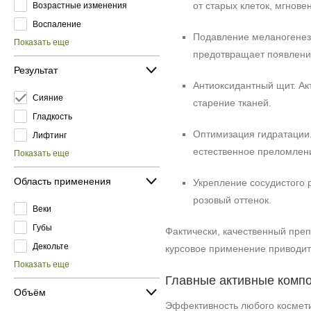
от старых клеток, мгнов
Возрастные изменения
Воспаление
Подавление меланогенеза
Показать еще
предотвращает появлени
Результат
Антиоксидантный щит. А
Сияние
старение тканей.
Гладкость
Оптимизация гидратации.
Лифтинг
естественное преломлени
Показать еще
Область применения
Укрепление сосудистого 
розовый оттенок.
Веки
Губы
Фактически, качественный пре
Декольте
курсовое применение приводит 
Показать еще
Главные активные компо
Объём
Эффективность любого космети