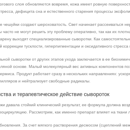
рогового слоя обновляются вовремя, кожа имеет ровную поверхност
стресса, дефицита сна и естественного старения процессы эксфол
чешуйки создают шероховатость. Свет начинает рассеиваться нера
часто не могут решить эту проблему оперативно, так как их пло
 арену выходят специализированные сыворотки. Как самостоятельн
 коррекции тусклости, гиперпигментации и оксидативного стресса 
ьной сыворотки от других этапов ухода заключается в ее биохими
асляной основе. Малый молекулярный вес активных компонентов п
дермиса. Продукт работает сразу в нескольких направлениях: уско
апилляров и нейтрализует свободные радикалы.
ства и терапевтическое действие сывороток
жи давала стойкий клинический результат, ее формула должна воз
роциркуляцию. Рассмотрим, как именно препарат влияет на ткани 
бновления. За счет мягкого растворения десмосом (сцеплений ме