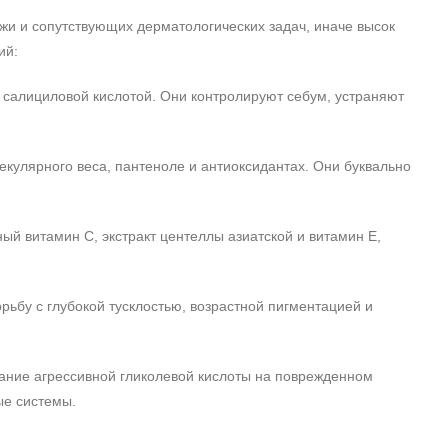
ожи и сопутствующих дерматологических задач, иначе высок
ий:
 салициловой кислотой. Они контролируют себум, устраняют
екулярного веса, пантеноле и антиоксидантах. Они буквально
ый витамин C, экстракт центеллы азиатской и витамин E,
рьбу с глубокой тусклостью, возрастной пигментацией и
ние агрессивной гликолевой кислоты на поврежденном
ые системы.