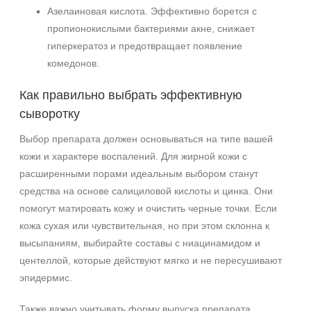
Азелаиновая кислота. Эффективно борется с
пропионокислыми бактериями акне, снижает
гиперкератоз и предотвращает появление
комедонов.
Как правильно выбрать эффективную
сыворотку
Выбор препарата должен основываться на типе вашей
кожи и характере воспалений. Для жирной кожи с
расширенными порами идеальным выбором станут
средства на основе салициловой кислоты и цинка. Они
помогут матировать кожу и очистить черные точки. Если
кожа сухая или чувствительная, но при этом склонна к
Не показывать предложение о консультации
высыпаниям, выбирайте составы с ниацинамидом и
+7 (495) 640-58-89
центеллой, которые действуют мягко и не пересушивают
+7 (929) 933-09-89
эпидермис.
Также важно учитывать форму выпуска препарата.