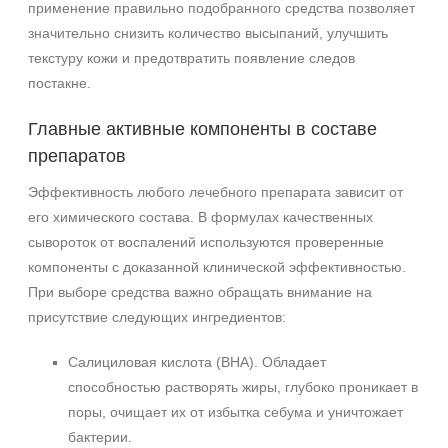
применение правильно подобранного средства позволяет
100 мл
значительно снизить количество высыпаний, улучшить
120 мл
текстуру кожи и предотвратить появление следов
Показать еще
постакне.
Ингредиенты
Главные активные компоненты в составе
AHA-кислоты
препаратов
Алоэ
Эффективность любого лечебного препарата зависит от
Аминокислоты
его химического состава. В формулах качественных
Показать еще
сывороток от воспалений используются проверенные
Время применения
компоненты с доказанной клинической эффективностью.
При выборе средства важно обращать внимание на
Вечер
присутствие следующих ингредиентов:
Ежедневный
Салициловая кислота (BHA). Обладает
Процедура
способностью растворять жиры, глубоко проникает в
Демакияж
поры, очищает их от избытка себума и уничтожает
Пилинг
бактерии.