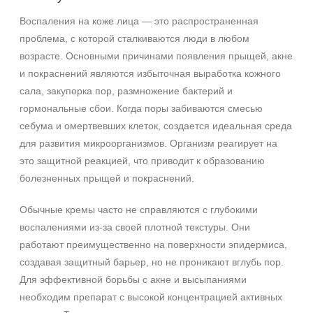
Показать еще
Воспаления на коже лица — это распространенная
Возраст
проблема, с которой сталкиваются люди в любом
возрасте. Основными причинами появления прыщей, акне
Любой возраст
и покраснений являются избыточная выработка кожного
Любой возраст (от 18 лет)
сала, закупорка пор, размножение бактерий и
После 20
гормональные сбои. Когда поры забиваются смесью
Показать еще
себума и омертвевших клеток, создается идеальная среда
для развития микроорганизмов. Организм реагирует на
Действие
это защитной реакцией, что приводит к образованию
Восстановление
болезненных прыщей и покраснений.
Матирование
Обычные кремы часто не справляются с глубокими
Обезжиривание
воспалениями из-за своей плотной текстуры. Они
Показать еще
работают преимущественно на поверхности эпидермиса,
Назначение против
создавая защитный барьер, но не проникают вглубь пор.
Для эффективной борьбы с акне и высыпаниями
Воспаление
необходим препарат с высокой концентрацией активных
Акне