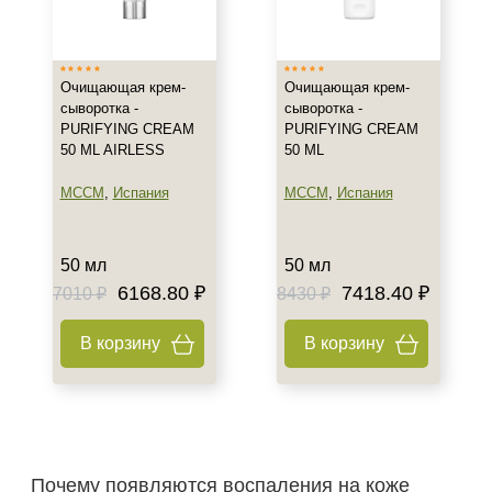
Россия
Показать еще
Тип товара
Очищающая крем-
Очищающая крем-
сыворотка -
сыворотка -
Сыворотка
PURIFYING CREAM
PURIFYING CREAM
50 ML AIRLESS
50 ML
Гель
Крем
MCCM
,
Испания
MCCM
,
Испания
Показать еще
Класс косметики
50 мл
50 мл
6168.80 ₽
7418.40 ₽
7010 ₽
8430 ₽
Домашняя
Профессиональная
В корзину
В корзину
Тип кожи
Все типы кожи
Жирная
Зрелая
Почему появляются воспаления на коже