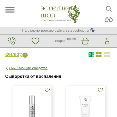
На старую версию сайта
esteticshop.ru
версия
старая
Фильтр
2
Фильтр
Сброс
2
Очищающие средства
Бренд
Сыворотки от воспаления
MCCM
Страна
Израиль
Испания