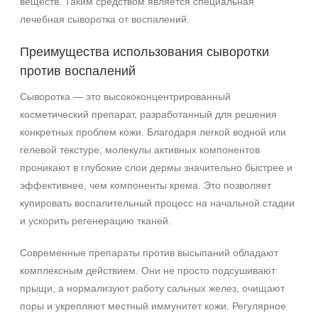
веществ. Таким средством является специальная
Возрастные изменения
лечебная сыворотка от воспалений.
Показать еще
Преимущества использования сыворотки
Результат
против воспалений
Гладкость
Сыворотка — это высококонцентрированный
Лифтинг
косметический препарат, разработанный для решения
Обновление клеток
конкретных проблем кожи. Благодаря легкой водной или
Показать еще
гелевой текстуре, молекулы активных компонентов
Область применения
проникают в глубокие слои дермы значительно быстрее и
эффективнее, чем компоненты крема. Это позволяет
Веки
купировать воспалительный процесс на начальной стадии
Губы
и ускорить регенерацию тканей.
Декольте
Показать еще
Современные препараты против высыпаний обладают
комплексным действием. Они не просто подсушивают
Объём
прыщи, а нормализуют работу сальных желез, очищают
поры и укрепляют местный иммунитет кожи. Регулярное
50 мл