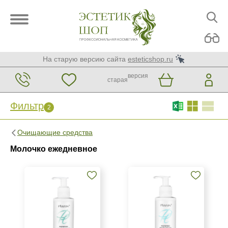
На старую версию сайта
esteticshop.ru
версия
старая
Фильтр
2
Фильтр
Сброс
2
Очищающие средства
Бренд
Молочко ежедневное
Christina
KORA Phytocosmetics
Kosmoteros Professionnel (Paris)
Показать еще
Страна