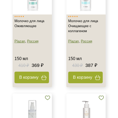
Израиль
Испания
Молочко для лица
Молочко для лица
Россия
Оживляющее
Очищающее с
Показать еще
коллагеном
Тип товара
Plazan
,
Россия
Plazan
,
Россия
Молочко
150 мл
150 мл
Класс косметики
369 ₽
387 ₽
410 ₽
430 ₽
Домашняя
В корзину
В корзину
Профессиональная
Тип кожи
Все типы кожи
Зрелая
Проблемная