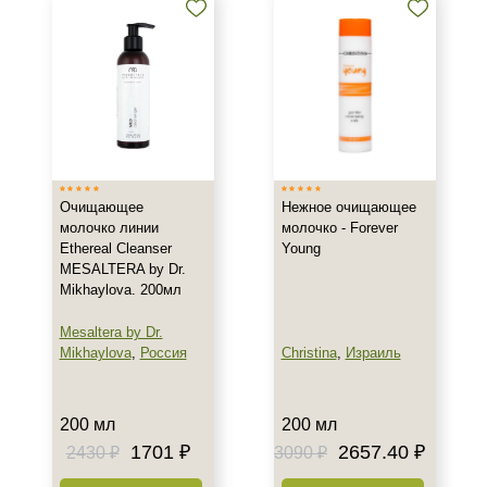
Результат
Гладкость
Обновление клеток
Ровный тон
Показать еще
Область применения
Очищающее
Нежное очищающее
молочко линии
молочко - Forever
Ethereal Cleanser
Young
Веки
MESALTERA by Dr.
Декольте
Mikhaylova. 200мл
Лицо
Mesaltera by Dr.
Показать еще
Mikhaylova
,
Россия
Christina
,
Израиль
Объём
150 мл
200 мл
200 мл
200 мл
1701 ₽
2657.40 ₽
2430 ₽
3090 ₽
300 мл