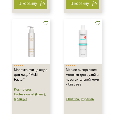
В корзину
В корзину
Ингредиенты
Аминокислоты
Витамин E
Витамин А
Показать еще
Время применения
Ежедневный
Молочко очищающее
Мягкое очищающее
Процедура
для лица "Multi-
молочко для сухой и
Factor"
чувствительной кожи
Демакияж
- Unstress
Kosmoteros
Professionnel (Paris)
,
Франция
Christina
,
Израиль