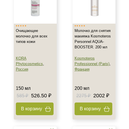
Показать еще
Возраст
Любой возраст
Очищающее
Молочко для снятия
Любой возраст (от 18 лет)
молочко для всех
макияжа Kosmoteros
типов кожи
Personnel AQUA-
После 20
BOOSTER. 200 мл
Показать еще
KORA
Kosmoteros
Действие
Phytocosmetics
,
Professionnel (Paris)
,
Россия
Франция
Восстановление
Обновление
Отбеливание
150 мл
200 мл
Показать еще
526.50 ₽
2002 ₽
585 ₽
2275 ₽
Назначение против
В корзину
В корзину
Морщины
Сухость