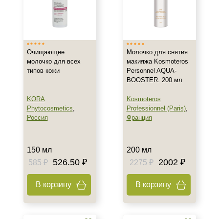
Показать еще
Возраст
Любой возраст
Очищающее
Молочко для снятия
Любой возраст (от 18 лет)
молочко для всех
макияжа Kosmoteros
типов кожи
Personnel AQUA-
После 20
BOOSTER. 200 мл
Показать еще
KORA
Kosmoteros
Действие
Phytocosmetics
,
Professionnel (Paris)
,
Россия
Франция
Очищение
Восстановление
Обновление
150 мл
200 мл
Показать еще
526.50 ₽
2002 ₽
585 ₽
2275 ₽
Назначение против
В корзину
В корзину
Морщины
Сухость