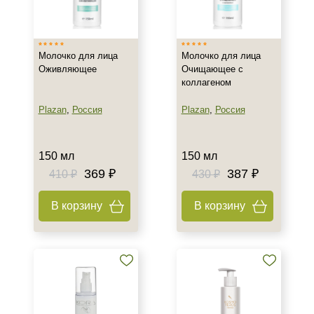
Израиль
Испания
Молочко для лица
Молочко для лица
Россия
Оживляющее
Очищающее с
Показать еще
коллагеном
Тип товара
Plazan
,
Россия
Plazan
,
Россия
Молочко
150 мл
150 мл
Класс косметики
369 ₽
387 ₽
410 ₽
430 ₽
Домашняя
В корзину
В корзину
Профессиональная
Тип кожи
Все типы кожи
Зрелая
Проблемная