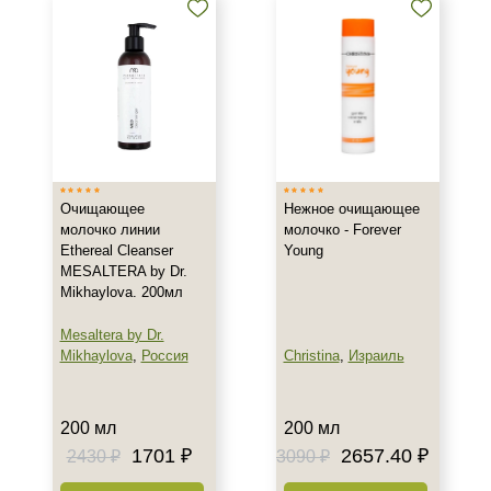
Результат
Гладкость
Обновление клеток
Ровный тон
Показать еще
Область применения
Очищающее
Нежное очищающее
молочко линии
молочко - Forever
Ethereal Cleanser
Young
Веки
MESALTERA by Dr.
Декольте
Mikhaylova. 200мл
Лицо
Mesaltera by Dr.
Показать еще
Mikhaylova
,
Россия
Christina
,
Израиль
Объём
150 мл
200 мл
200 мл
200 мл
1701 ₽
2657.40 ₽
2430 ₽
3090 ₽
300 мл