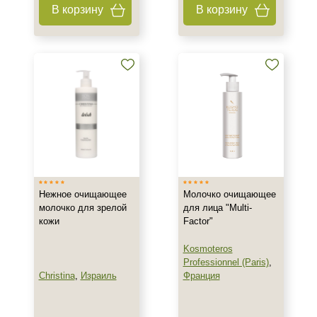
В корзину
В корзину
Ингредиенты
Аминокислоты
Витамин E
Витамин А
Показать еще
Время применения
Ежедневный
Нежное очищающее
Молочко очищающее
Процедура
молочко для зрелой
для лица "Multi-
кожи
Factor"
Демакияж
Kosmoteros
Professionnel (Paris)
,
Christina
,
Израиль
Франция