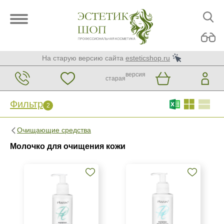
На старую версию сайта
esteticshop.ru
версия
старая
Фильтр
2
Фильтр
Сброс
2
Очищающие средства
Бренд
Молочко для очищения кожи
Christina
KORA Phytocosmetics
Kosmoteros Professionnel (Paris)
Показать еще
Страна