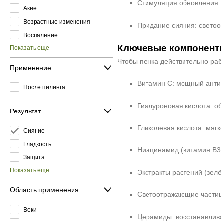
Стимуляция обновления: 
Акне
Возрастные изменения
Придание сияния: свето
Воспаление
Ключевые компоненты
Показать еще
Чтобы пенка действительно ра
Применение
Витамин С: мощный антио
После пилинга
Гиалуроновая кислота: о
Результат
Гликолевая кислота: мягк
Сияние
Гладкость
Ниацинамид (витамин B3)
Защита
Показать еще
Экстракты растений (зел
Область применения
Светоотражающие частиц
Веки
Церамиды: восстанавлив