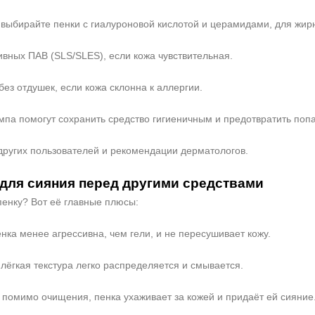
и выбирайте пенки с гиалуроновой кислотой и церамидами, для ж
ивных ПАВ (SLS/SLES), если кожа чувствительная.
ез отдушек, если кожа склонна к аллергии.
омпа помогут сохранить средство гигиеничным и предотвратить поп
других пользователей и рекомендации дерматологов.
для сияния перед другими средствами
пенку? Вот её главные плюсы:
нка менее агрессивна, чем гели, и не пересушивает кожу.
лёгкая текстура легко распределяется и смывается.
помимо очищения, пенка ухаживает за кожей и придаёт ей сияние