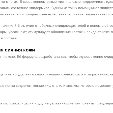
та многих. В современном ритме жизни сложно поддерживать иде
учшить состояние эпидермиса. Одним из таких помощников являет
рязнения, но и придаёт коже естественное сияние, выравнивает тон
я сияния? В отличие от обычных очищающих гелей и пенок, в её с
оры, увлажняют, стимулируют обновление клеток и придают коже лё
 в составе.
ля сияния кожи
омплексно. Её формула разработана так, чтобы одновременно очищ
деликатно удаляет макияж, излишки кожного сала и загрязнения, 
е пенки содержат мягкие кислоты или энзимы, которые помогают у
я кислота, глицерин и другие увлажняющие компоненты предотвра