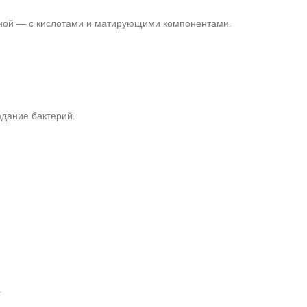
ирной — с кислотами и матирующими компонентами.
адание бактерий.
.