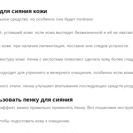
 для сияния кожи
Не показывать предложение о консультации
ное средство, но особенно она будет полезна:
+7 (495) 640-58-89
+7 (929) 933-09-89
, уставшей кожи: если кожа выглядит безжизненной и ей не хватает
кожи: при наличии пигментации, постакне или следов усталости.
текстуру кожи: пенки с кислотами помогают сделать кожу более глад
подходит для утреннего и вечернего очищения, особенно если кожа
ьного этапа: пенка улучшает впитывание последующих средств уход
ьзовать пенку для сияния
эффект, важно правильно применять пенку. Вот пошаговая инструк
чтобы подготовить кожу к очищению.