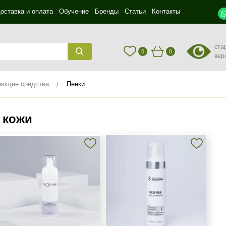
оставка и оплата
Обучение
Бренды
Статьи
Контакты
ста
0
0
вер
ющие средства
Пенки
 кожи