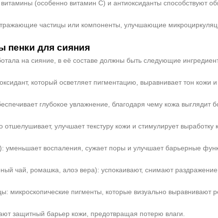
витамины (особенно витамин С) и антиоксиданты способствуют об
отражающие частицы или компоненты, улучшающие микроциркуляци
 пенки для сияния
ботала на сияние, в её составе должны быть следующие ингредиен
ксидант, который осветляет пигментацию, выравнивает тон кожи и
беспечивает глубокое увлажнение, благодаря чему кожа выглядит б
о отшелушивает, улучшает текстуру кожи и стимулирует выработку 
: уменьшает воспаления, сужает поры и улучшает барьерные функ
ёный чай, ромашка, алоэ вера): успокаивают, снимают раздражени
ы: микроскопические пигменты, которые визуально выравнивают р
ают защитный барьер кожи, предотвращая потерю влаги.