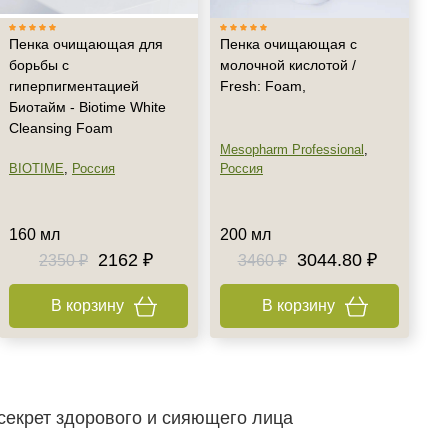
Пенка очищающая для
Пенка очищающая с
борьбы с
молочной кислотой /
гиперпигментацией
Fresh: Foam,
Биотайм - Biotime White
Cleansing Foam
Mesopharm Professional
,
BIOTIME
,
Россия
Россия
160 мл
200 мл
2162 ₽
3044.80 ₽
2350 ₽
3460 ₽
В корзину
В корзину
 секрет здорового и сияющего лица