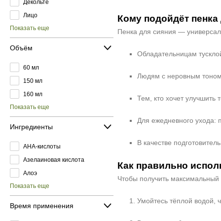
Декольте
Лицо
Кому подойдёт пенка
Показать еще
Пенка для сияния — универсаль
Объём
Обладательницам тусклой
60 мл
Людям с неровным тоном 
150 мл
160 мл
Тем, кто хочет улучшить 
Показать еще
Для ежедневного ухода: 
Ингредиенты
В качестве подготовител
AHA-кислоты
Азелаиновая кислота
Как правильно испол
Алоэ
Чтобы получить максимальный 
Показать еще
Умойтесь тёплой водой, 
Время применения