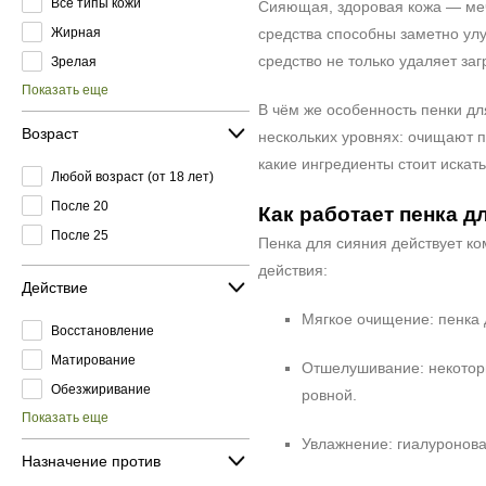
Все типы кожи
Сияющая, здоровая кожа — меч
Жирная
средства способны заметно ул
средство не только удаляет заг
Зрелая
Показать еще
В чём же особенность пенки дл
Возраст
нескольких уровнях: очищают п
какие ингредиенты стоит искать
Любой возраст (от 18 лет)
После 20
Как работает пенка д
После 25
Пенка для сияния действует к
действия:
Действие
Мягкое очищение: пенка 
Восстановление
Матирование
Отшелушивание: некоторы
Обезжиривание
ровной.
Показать еще
Увлажнение: гиалуронова
Назначение против