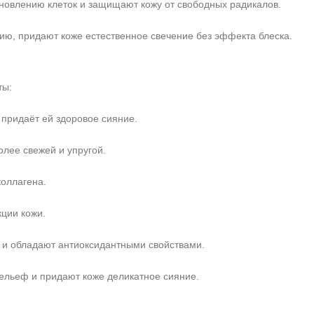
новлению клеток и защищают кожу от свободных радикалов.
ю, придают коже естественное свечение без эффекта блеска.
ты:
 придаёт ей здоровое сияние.
олее свежей и упругой.
коллагена.
ции кожи.
е и обладают антиоксидантными свойствами.
ельеф и придают коже деликатное сияние.