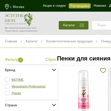
Акции и скидки
Новинки
Д
Распродажа
г. Москва
Каталог
Дистанционная продажа
(доставка)
лекарственных средств невозможна
Главная
Каталог
Косметологическая продукция
Очища
Пенки для сияния
Фильтр
Сброс
2
Бренд
BIOTIME
Mesopharm Professional
Plazan
Страна