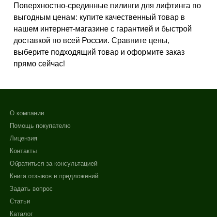
Поверхностно-срединные пилинги для лифтинга по
выгодным ценам: купите качественный товар в
Тип кожи
нашем интернет-магазине с гарантией и быстрой
Жирная
доставкой по всей России. Сравните цены,
Зрелая
выберите подходящий товар и оформите заказ
Проблемная
прямо сейчас!
Показать еще
Действие
Не показывать предложение о консультации
О компании
Осветление
+7 (495) 640-58-89
Помощь покупателю
Отбеливание
+7 (929) 933-09-89
Лицензия
Увлажнение
Контакты
Назначение против
Обратиться за консультацией
Книга отзывов и предложений
Акне
Задать вопрос
Гиперкератоз
Статьи
Гиперпигментация
Каталог