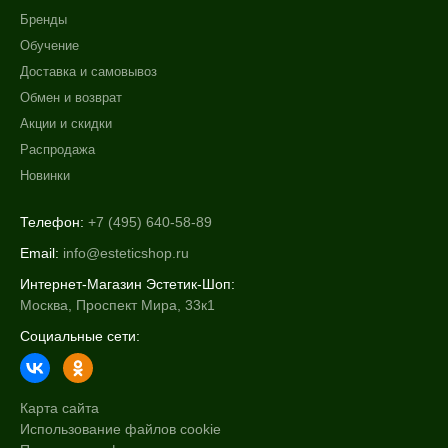
Показать еще
Бренды
Результат
Обучение
Доставка и самовывоз
Лифтинг
Обмен и возврат
Обновление клеток
Акции и скидки
Ровный тон
Распродажа
Показать еще
Новинки
Область применения
Телефон:
+7 (495) 640-58-89
Лицо
Email:
info@esteticshop.ru
Интернет-Магазин Эстетик-Шоп:
Объём
Москва, Проспект Мира, 33к1
5 мл
Социальные сети:
6 мл
8 мл
Показать еще
Карта сайта
Использование файлов cookie
Ингредиенты