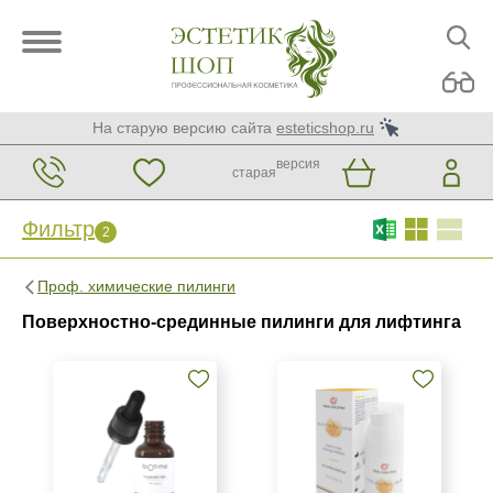
На старую версию сайта
esteticshop.ru
версия
старая
Фильтр
2
Фильтр
Сброс
2
Проф. химические пилинги
Бренд
Поверхностно-срединные пилинги для лифтинга
BIOTIME
Medic Control Peel
Страна
Израиль