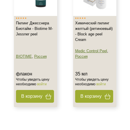
Италия
Россия
Пилинг Джесснера
Химический пилинг
Тип товара
Биотайм - Biotime M-
желтый (ретиноевый)
Jessner peel
- Block age peel
Пилинг
Cream
Гель
Концентрат
Medic Control Peel
,
BIOTIME
,
Россия
Россия
Показать еще
Тип пилинга
флакон
35 мл
Чтобы увидеть цену
Чтобы увидеть цену
Джесснера
необходимо
войти
необходимо
войти
Желтый (Ретиноевый)
В корзину
В корзину
Мультикислотный
Показать еще
Класс косметики
Профессиональная