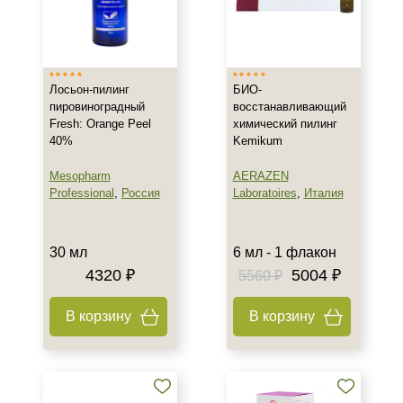
Страна
Израиль
Италия
Лосьон-пилинг
БИО-
Россия
пировиноградный
восстанавливающий
Fresh: Orange Peel
химический пилинг
Тип товара
40%
Kemikum
Пилинг
Mesopharm
AERAZEN
Гель
Professional
,
Россия
Laboratoires
,
Италия
Концентрат
Показать еще
30 мл
6 мл - 1 флакон
4320 ₽
5004 ₽
Тип пилинга
5560 ₽
Джесснера
В корзину
В корзину
Желтый (Ретиноевый)
Мультикислотный
Показать еще