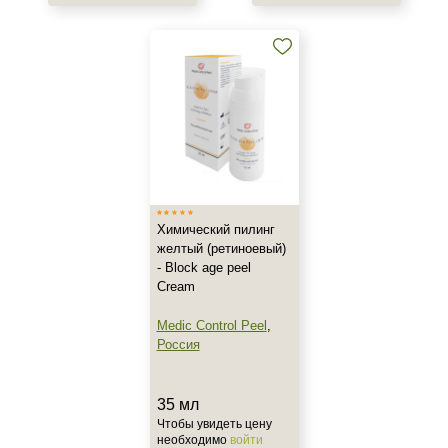
Гиперкератоз
Гиперпигментация
Показать еще
Результат
Ровный тон
Лифтинг
Обновление клеток
Показать еще
Химический пилинг
желтый (ретиноевый)
Область применения
- Block age peel
Cream
Не показывать предложение о консультации
Лицо
+7 (495) 640-58-89
Medic Control Peel
,
+7 (929) 933-09-89
Россия
Объём
5 мл
35 мл
6 мл
Чтобы увидеть цену
необходимо
войти
8 мл