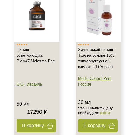
Класс косметики
Профессиональная
Тип кожи
Жирная
Пилинг
Химический пилинг
Зрелая
осветляющий,
ТСА на основе 15%
Проблемная
PMA47 Melasma Peel
трихлоруксусной
Показать еще
кислоты (TCA peel)
Действие
Medic Control Peel
,
GiGi
,
Израиль
Россия
Осветление
Отбеливание
30 мл
50 мл
Увлажнение
Чтобы увидеть цену
17250 ₽
необходимо
войти
Назначение против
В корзину
В корзину
Акне