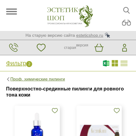
На старую версию сайта
esteticshop.ru
версия
старая
Фильтр
2
Фильтр
Сброс
Проф. химические пилинги
2
Поверхностно-срединные пилинги для ровного
Бренд
тона кожи
AERAZEN Laboratoires
GiGi
Medic Control Peel
Показать еще