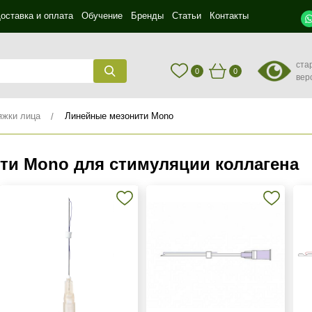
оставка и оплата
Обучение
Бренды
Статьи
Контакты
ста
0
0
вер
яжки лица
Линейные мезонити Mono
ти Mono для стимуляции коллагена