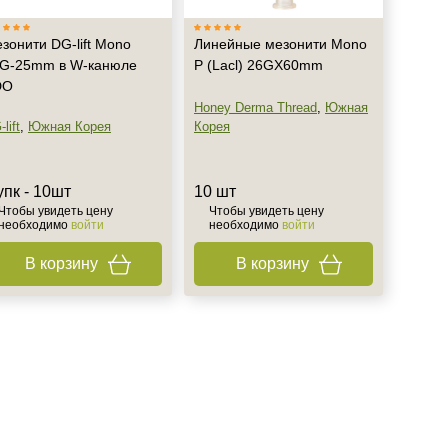
зонити DG-lift Mono
Линейные мезонити Mono
G-25mm в W-канюле
P (Lacl) 26GX60mm
DO
Honey Derma Thread
,
Южная
lift
,
Южная Корея
Корея
упк - 10шт
10 шт
Чтобы увидеть цену
Чтобы увидеть цену
необходимо
войти
необходимо
войти
В корзину
В корзину