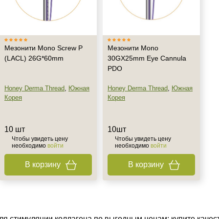
+7 (495) 640-58-89
+7 (929) 933-09-89
Мезонити Mono Screw P
Мезонити Mono
(LACL) 26G*60mm
30GX25mm Eye Cannula
PDO
Honey Derma Thread
,
Южная
Honey Derma Thread
,
Южная
Корея
Корея
10 шт
10шт
Чтобы увидеть цену
Чтобы увидеть цену
необходимо
войти
необходимо
войти
В корзину
В корзину
я стимуляции коллагена по выгодным ценам: купите качес