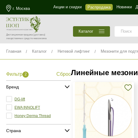
Акции и скидки
Новинки
Д
Распродажа
г. Москва
Каталог
Дистанционная продажа
(доставка)
лекарственных средств невозможна
Главная
Каталог
Нитевой лифтинг
Мезонити для подт
Линейные мезони
Фильтр
Сброс
2
Бренд
DG-lift
EWA INNOLIFT
Honey Derma Thread
Страна