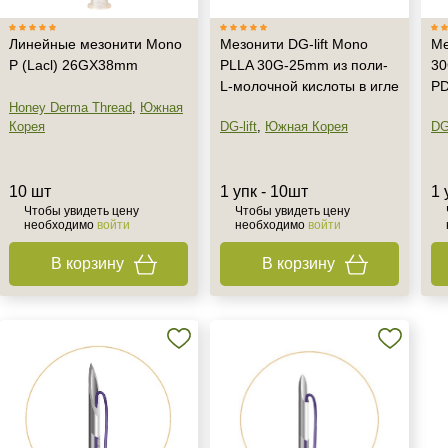
Линейные мезонити Mono
Мезонити DG-lift Mono
Ме
P (Lacl) 26GX38mm
PLLA 30G-25mm из поли-
30
L-молочной кислоты в игле
P
Honey Derma Thread
,
Южная
Корея
DG-lift
,
Южная Корея
DG-
10 шт
1 упк - 10шт
1 
Чтобы увидеть цену
Чтобы увидеть цену
необходимо
войти
необходимо
войти
В корзину
В корзину