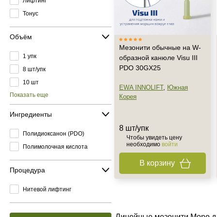
Лифтинг
Тонус
Объём
Мезонити обычные на W-
1 упк
образной канюле Visu III
PDO 30GX25
8 шт/упк
10 шт
EWA INNOLIFT
,
Южная
Показать еще
Корея
Ингредиенты
8 шт/упк
Полидиоксанон (PDO)
Чтобы увидеть цену
необходимо
войти
Полимолочная кислота
В корзину
Процедура
Нитевой лифтинг
Линейные мезонити Mono дл