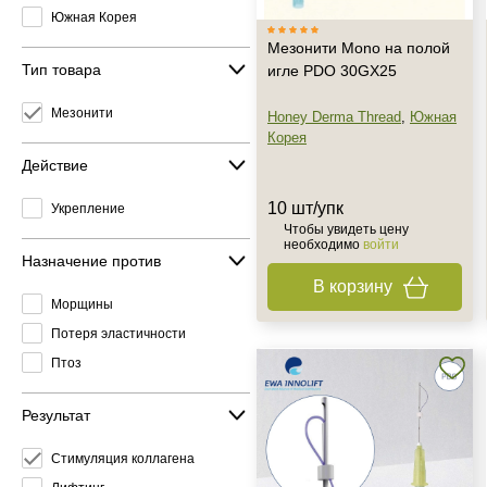
Южная Корея
Мезонити Mono на полой
Тип товара
игле PDO 30GX25
Мезонити
Honey Derma Thread
,
Южная
Корея
Действие
10 шт/упк
Укрепление
Чтобы увидеть цену
необходимо
войти
Назначение против
В корзину
Морщины
Потеря эластичности
Птоз
Результат
Стимуляция коллагена