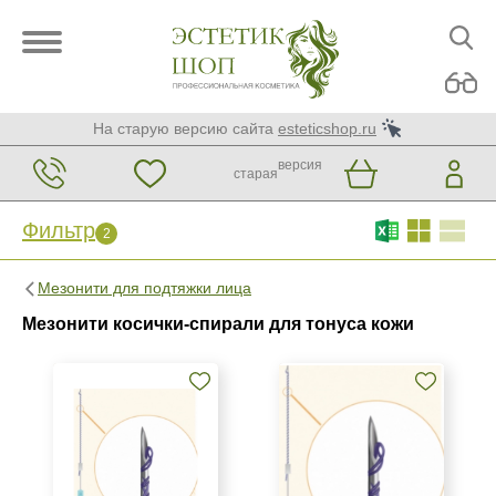
На старую версию сайта
esteticshop.ru
версия
старая
Фильтр
2
Фильтр
Сброс
2
Мезонити для подтяжки лица
Бренд
Мезонити косички-спирали для тонуса кожи
Honey Derma Thread
Страна
Южная Корея