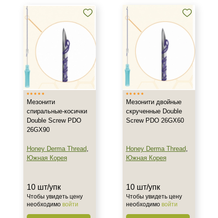
Мезонити
Мезонити двойные
спиральные-косички
скрученные Double
Double Screw PDO
Screw PDO 26GX60
26GX90
Не показывать предложение о консультации
+7 (495) 640-58-89
Honey Derma Thread
,
Honey Derma Thread
,
Южная Корея
+7 (929) 933-09-89
Южная Корея
10 шт/упк
10 шт/упк
Чтобы увидеть цену
Чтобы увидеть цену
необходимо
войти
необходимо
войти