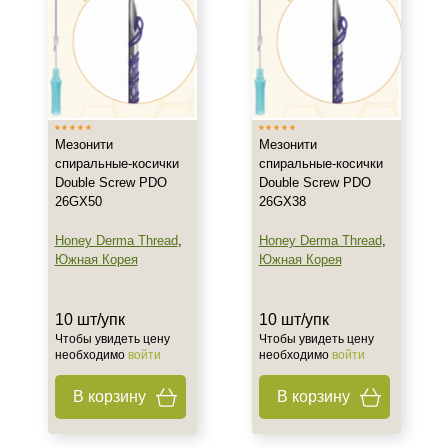
Объём
10 шт
10 шт/упк
Ингредиенты
Мезонити
Мезонити
Полидиоксанон (PDO)
спиральные-косички
спиральные-косички
Double Screw PDO
Double Screw PDO
26GX50
26GX38
Процедура
Honey Derma Thread
,
Honey Derma Thread
,
Нитевой лифтинг
Южная Корея
Южная Корея
10 шт/упк
10 шт/упк
Чтобы увидеть цену
Чтобы увидеть цену
необходимо
войти
необходимо
войти
В корзину
В корзину