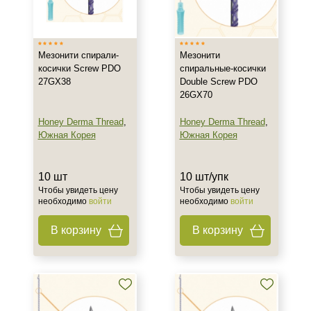
Тип товара
Мезонити
Мезонити спирали-
Мезонити
Действие
косички Screw PDO
спиральные-косички
27GX38
Double Screw PDO
Укрепление
26GX70
Honey Derma Thread
,
Honey Derma Thread
,
Назначение против
Южная Корея
Южная Корея
Морщины
Потеря эластичности
10 шт
10 шт/упк
Птоз
Чтобы увидеть цену
Чтобы увидеть цену
необходимо
войти
необходимо
войти
Результат
В корзину
В корзину
Тонус
Лифтинг
Стимуляция коллагена