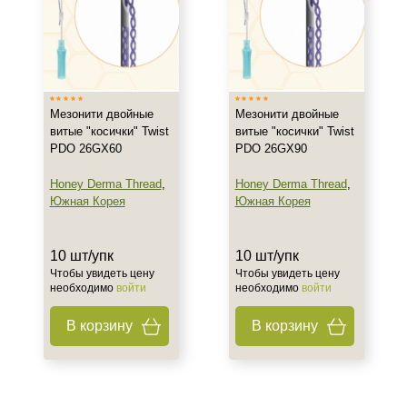
Объём
10 шт/упк
Ингредиенты
Мезонити двойные
Мезонити двойные
витые "косички" Twist
витые "косички" Twist
Полидиоксанон (PDO)
PDO 26GX60
PDO 26GX90
Процедура
Honey Derma Thread
,
Honey Derma Thread
,
Южная Корея
Южная Корея
Нитевой лифтинг
10 шт/упк
10 шт/упк
Чтобы увидеть цену
Чтобы увидеть цену
необходимо
войти
необходимо
войти
В корзину
В корзину