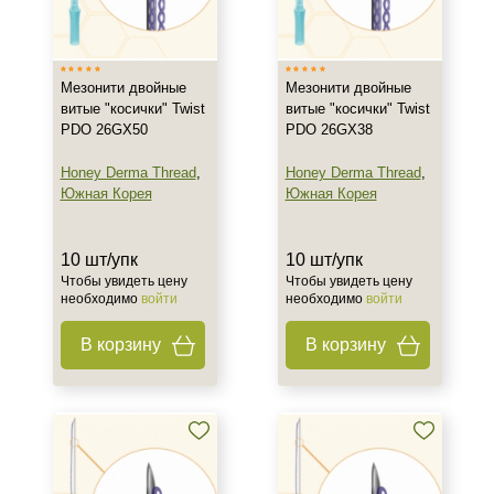
Тип товара
Мезонити
Мезонити двойные
Мезонити двойные
Действие
витые "косички" Twist
витые "косички" Twist
PDO 26GX50
PDO 26GX38
Укрепление
Honey Derma Thread
,
Honey Derma Thread
,
Южная Корея
Южная Корея
Назначение против
Морщины
10 шт/упк
10 шт/упк
Отёки
Чтобы увидеть цену
Чтобы увидеть цену
Потеря эластичности
необходимо
войти
необходимо
войти
Показать еще
В корзину
В корзину
Результат
Лифтинг
Стимуляция коллагена
Тонус