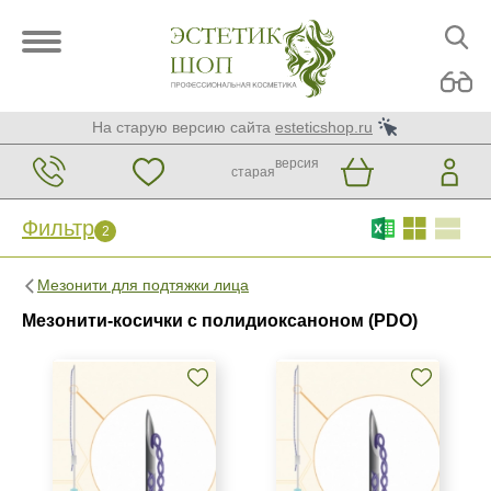
На старую версию сайта
esteticshop.ru
версия
старая
Фильтр
2
Фильтр
Сброс
2
Мезонити для подтяжки лица
Бренд
Мезонити-косички с полидиоксаноном (PDO)
Honey Derma Thread
Страна
Южная Корея