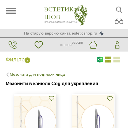
На старую версию сайта
esteticshop.ru
версия
старая
Фильтр
2
Фильтр
Сброс
2
Мезонити для подтяжки лица
Бренд
Мезонити в канюле Cog для укрепления
DG-lift
EWA INNOLIFT
Honey Derma Thread
Страна