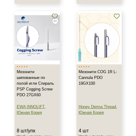
Мезонити
Мезонити COG 1R L-
шипованные по
Cannula PDO
полой игле Спираль
19GX100
PSP Cogging Screw
PDO 27GX60
EWA INNOLIFT
,
Honey Derma Thread
,
Южная Корея
Южная Корея
8 шт/упк
4 шт