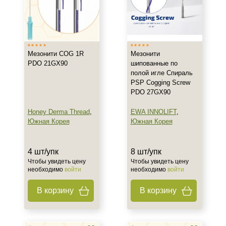
Восстановление контуров лица
Лифтинг
Стимуляция коллагена
Показать еще
Мезонити COG 1R
Мезонити
Область применения
PDO 21GX90
шипованные по
полой игле Спираль
Лицо
PSP Cogging Screw
PDO 27GX90
Объём
Honey Derma Thread
,
EWA INNOLIFT
,
Южная Корея
Южная Корея
1 упк
4 шт
4 шт/упк
8 шт/упк
4 шт/упк
Чтобы увидеть цену
Чтобы увидеть цену
Показать еще
необходимо
войти
необходимо
войти
Ингредиенты
В корзину
В корзину
Полидиоксанон (PDO)
Полимолочная кислота