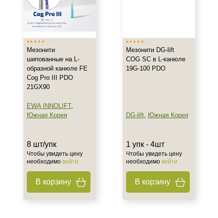
Мезонити
Мезонити DG-lift
шипованные на L-
COG SC в L-канюле
образной канюле FE
19G-100 PDO
Cog Pro III PDO
21GX90
EWA INNOLIFT
,
Южная Корея
DG-lift
,
Южная Корея
8 шт/упк
1 упк - 4шт
Чтобы увидеть цену
Чтобы увидеть цену
необходимо
войти
необходимо
войти
В корзину
В корзину