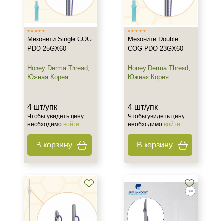
Южная Корея
Тип товара
Мезонити Single COG
Мезонити Double
Мезонити
PDO 25GX60
COG PDO 23GX60
Игла
Honey Derma Thread
,
Honey Derma Thread
,
Южная Корея
Южная Корея
Действие
Укрепление
4 шт/упк
4 шт/упк
Чтобы увидеть цену
Чтобы увидеть цену
необходимо
войти
необходимо
войти
Назначение против
В корзину
В корзину
Возрастные изменения
Морщины
Потеря эластичности
Показать еще
Результат