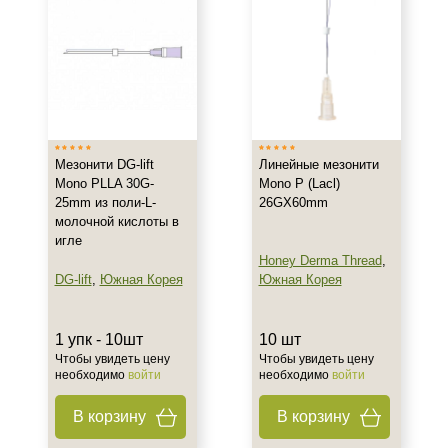
Стимуляция коллагена
Тонус
Объём
1 упк
10 шт
Мезонити DG-lift
Линейные мезонити
10 шт/упк
Mono PLLA 30G-
Mono P (Lacl)
25mm из поли-L-
26GX60mm
Ингредиенты
молочной кислоты в
игле
Полимолочная кислота
Honey Derma Thread
,
DG-lift
,
Южная Корея
Южная Корея
Процедура
1 упк - 10шт
10 шт
Нитевой лифтинг
Чтобы увидеть цену
Чтобы увидеть цену
необходимо
войти
необходимо
войти
В корзину
В корзину