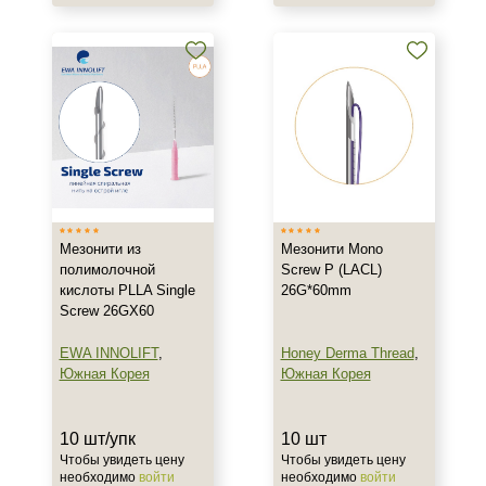
Мезонити из
Мезонити Mono
полимолочной
Screw P (LACL)
кислоты PLLA Single
26G*60mm
Screw 26GX60
EWA INNOLIFT
,
Honey Derma Thread
,
Южная Корея
Южная Корея
10 шт/упк
10 шт
Чтобы увидеть цену
Чтобы увидеть цену
необходимо
войти
необходимо
войти