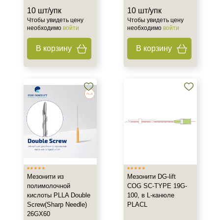
10 шт/упк
10 шт/упк
Чтобы увидеть цену
Чтобы увидеть цену
необходимо
войти
необходимо
войти
В корзину
В корзину
Мезонити из
Мезонити DG-lift
полимолочной
COG SC-TYPE 19G-
кислоты PLLA Double
100, в L-канюле
Screw(Sharp Needle)
PLACL
26GX60