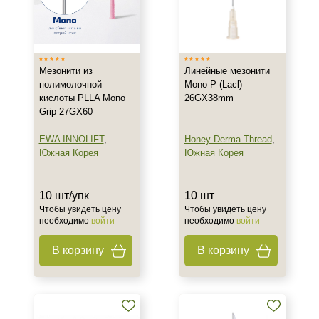
Южная Корея
Тип товара
Мезонити из
Линейные мезонити
Мезонити
полимолочной
Mono P (Lacl)
кислоты PLLA Mono
26GX38mm
Grip 27GX60
Действие
EWA INNOLIFT
,
Honey Derma Thread
,
Укрепление
Южная Корея
Южная Корея
Назначение против
10 шт/упк
10 шт
Потеря эластичности
Чтобы увидеть цену
Чтобы увидеть цену
необходимо
войти
необходимо
войти
Морщины
Птоз
В корзину
В корзину
Результат
Лифтинг