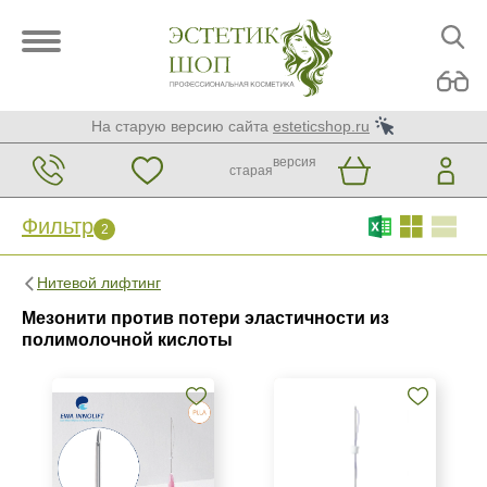
На старую версию сайта
esteticshop.ru
версия
старая
Фильтр
2
Фильтр
Сброс
Нитевой лифтинг
2
Мезонити против потери эластичности из
Бренд
полимолочной кислоты
DG-lift
EWA INNOLIFT
Honey Derma Thread
Страна