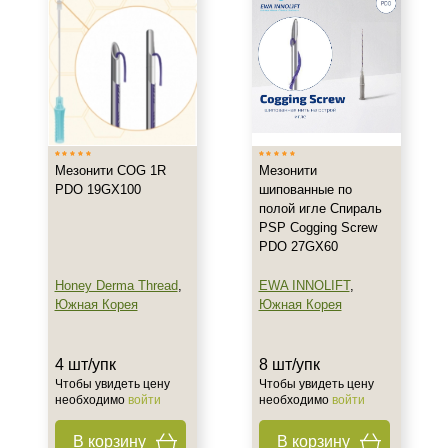
Мезонити COG 1R
Мезонити
PDO 19GX100
шипованные по
полой игле Спираль
PSP Cogging Screw
PDO 27GX60
Honey Derma Thread
,
EWA INNOLIFT
,
Южная Корея
Южная Корея
4 шт/упк
8 шт/упк
Чтобы увидеть цену
Чтобы увидеть цену
необходимо
войти
необходимо
войти
В корзину
В корзину