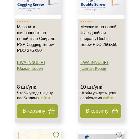
Мезонити
Мезонити на полой
шипованные по
игле Двойная
полой игле Спираль
спираль Double
PSP Cogging Screw
Screw PDO 26GX50
PDO 27GX90
EWA INNOLIFT
,
EWA INNOLIFT
,
Южная Корея
Южная Корея
8 шт/упк
10 шт/упк
Чтобы увидеть цену
Чтобы увидеть цену
необходимо
войти
необходимо
войти
В корзину
В корзину