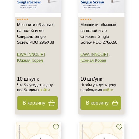
Тип товара
Мезонити
Мезонити обычные
Мезонити обычные
на полой игле
на полой игле
Спираль Single
Спираль Single
Действие
Screw PDO 29GX38
Screw PDO 27GX50
Укрепление
EWA INNOLIFT
,
EWA INNOLIFT
,
Южная Корея
Южная Корея
Назначение против
Птоз
10 шт/упк
10 шт/упк
Морщины
Чтобы увидеть цену
Чтобы увидеть цену
необходимо
войти
необходимо
войти
Отёки
Показать еще
В корзину
В корзину
Результат
Лифтинг
Стимуляция коллагена