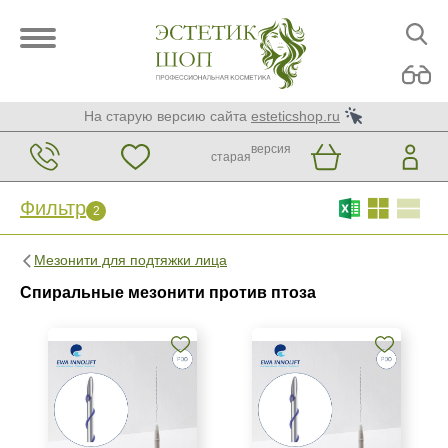
На старую версию сайта
esteticshop.ru
версия
старая
Фильтр
2
Фильтр
Сброс
2
Мезонити для подтяжки лица
Бренд
Спиральные мезонити против птоза
EWA INNOLIFT
Honey Derma Thread
Страна
Южная Корея