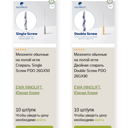
Мезонити обычные
Мезонити обычные
на полой игле
на полой игле
Спираль Single
Двойная спираль
Screw PDO 26GX50
Double Screw PDO
26GX90
EWA INNOLIFT
,
EWA INNOLIFT
,
Южная Корея
Южная Корея
10 шт/упк
10 шт/упк
Чтобы увидеть цену
Чтобы увидеть цену
необходимо
войти
необходимо
войти