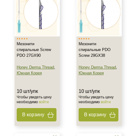
Тонус
Объём
1 упк
4 шт
Мезонити
Мезонити
4 шт/упк
спиральные Screw
спиральные PDO
Показать еще
PDO 27GX90
Screw 29GX38
Ингредиенты
Honey Derma Thread
,
Honey Derma Thread
,
Южная Корея
Южная Корея
Полидиоксанон (PDO)
Полимолочная кислота
10 шт/упк
10 шт/упк
Чтобы увидеть цену
Чтобы увидеть цену
Процедура
необходимо
войти
необходимо
войти
Нитевой лифтинг
В корзину
В корзину