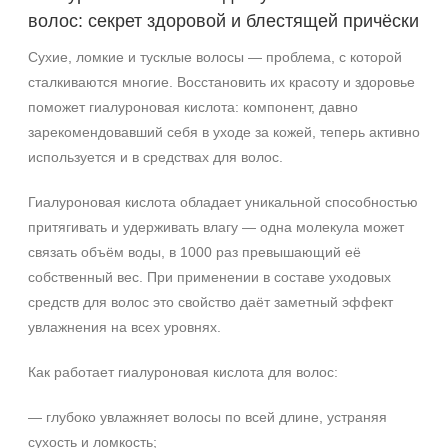
волос: секрет здоровой и блестящей причёски
Возраст
Сухие, ломкие и тусклые волосы — проблема, с которой
Любой возраст
сталкиваются многие. Восстановить их красоту и здоровье
Любой возраст (от 18 лет)
поможет гиалуроновая кислота: компонент, давно
зарекомендовавший себя в уходе за кожей, теперь активно
Действие
используется и в средствах для волос.
Увлажнение
Гиалуроновая кислота обладает уникальной способностью
Восстановление
притягивать и удерживать влагу — одна молекула может
Матирование
связать объём воды, в 1000 раз превышающий её
Показать еще
собственный вес. При применении в составе уходовых
средств для волос это свойство даёт заметный эффект
Назначение против
увлажнения на всех уровнях.
Акне
Как работает гиалуроновая кислота для волос:
Алопеция
Возрастные изменения
— глубоко увлажняет волосы по всей длине, устраняя
Показать еще
сухость и ломкость;