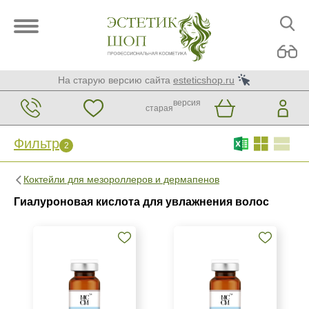
На старую версию сайта
esteticshop.ru
версия
старая
Фильтр
2
Фильтр
Сброс
2
Коктейли для мезороллеров и дермапенов
Бренд
Гиалуроновая кислота для увлажнения волос
MCCM
Страна
Испания
Россия