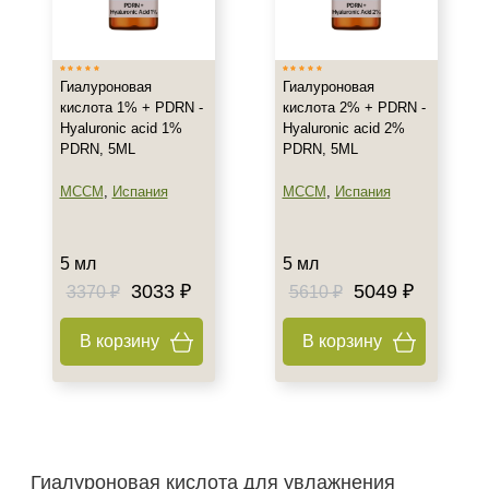
Франция
Показать еще
Тип товара
Гиалуроновая
Гиалуроновая
кислота 1% + PDRN -
кислота 2% + PDRN -
Гиалуроновая кислота
Hyaluronic acid 1%
Hyaluronic acid 2%
PDRN, 5ML
PDRN, 5ML
Биоревитализант
Биорепарант
MCCM
,
Испания
MCCM
,
Испания
Показать еще
Класс косметики
5 мл
5 мл
3033 ₽
5049 ₽
3370 ₽
5610 ₽
Профессиональная
Универсальная
В корзину
В корзину
Тип кожи
Все типы кожи
Проблемная
Сухая
Гиалуроновая кислота для увлажнения