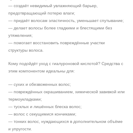
Результат
— создаёт невидимый увлажняющий барьер,
предотвращающий потерю влаги;
Гладкость
— придаёт волосам эластичность, уменьшает спутывание;
Защита
— делает волосы более гладкими и блестящими без
Лифтинг
утяжеления;
Показать еще
— помогает восстановить повреждённые участки
структуры волоса.
Область применения
Веки
Кому подойдёт уход с гиалуроновой кислотой? Средства с
этим компонентом идеальны для:
Волосы
Декольте
— сухих и обезвоженных волос;
Показать еще
— повреждённых окрашиванием, химической завивкой или
Объём
термоукладками;
— тусклых и лишённых блеска волос;
флакон
+7 (495) 640-58-89
— волос с секущимися кончиками;
шприц
+7 (929) 933-09-89
— тонких волос, нуждающихся в дополнительном объёме
1 флакон
и упругости.
Показать еще