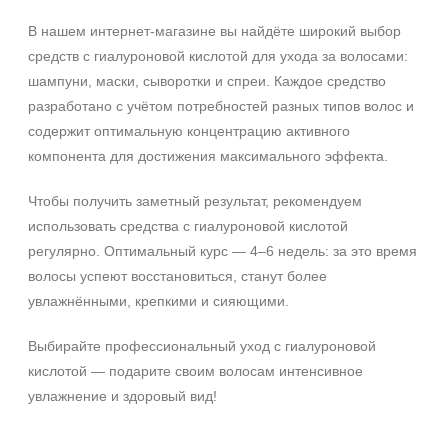
В нашем интернет‑магазине вы найдёте широкий выбор
Ингредиенты
средств с гиалуроновой кислотой для ухода за волосами:
PDRN
шампуни, маски, сыворотки и спреи. Каждое средство
Биотин
разработано с учётом потребностей разных типов волос и
содержит оптимальную концентрацию активного
Гиалуроновая кислота
компонента для достижения максимального эффекта.
Показать еще
Время применения
Чтобы получить заметный результат, рекомендуем
использовать средства с гиалуроновой кислотой
Ежедневный
регулярно. Оптимальный курс — 4–6 недель: за это время
волосы успеют восстановиться, станут более
Форма выпуска
увлажнёнными, крепкими и сияющими.
Ампула
Выбирайте профессиональный уход с гиалуроновой
Флакон
кислотой — подарите своим волосам интенсивное
Подборки
увлажнение и здоровый вид!
Рост волос и алопеция