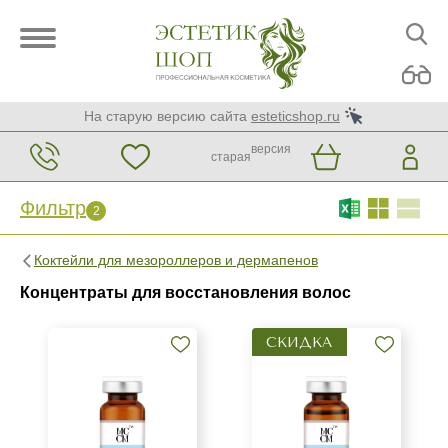
На старую версию сайта
esteticshop.ru
версия
старая
Фильтр
2
Фильтр
Сброс
2
Коктейли для мезороллеров и дермапенов
Бренд
Концентраты для восстановления волос
MCCM
СКИДКА
Страна
Испания
Россия