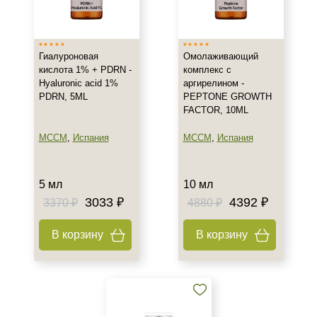
Франция
Показать еще
Тип товара
Гиалуроновая
Омолаживающий
кислота 1% + PDRN -
комплекс с
Концентрат
Hyaluronic acid 1%
аргирелином -
PDRN, 5ML
PEPTONE GROWTH
Биоревитализант
FACTOR, 10ML
Биорепарант
Показать еще
MCCM
,
Испания
MCCM
,
Испания
Класс косметики
5 мл
10 мл
Профессиональная
3033 ₽
4392 ₽
3370 ₽
4880 ₽
Универсальная
В корзину
В корзину
Тип кожи
Все типы кожи
Проблемная
Сухая