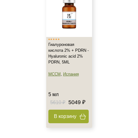
Возраст
Любой возраст
Любой возраст (от 18 лет)
Гиалуроновая
Действие
кислота 2% + PDRN -
Hyaluronic acid 2%
Восстановление
PDRN, 5ML
Матирование
MCCM
,
Испания
Моделирование
Показать еще
5 мл
Назначение против
5049 ₽
5610 ₽
Акне
Алопеция
В корзину
Возрастные изменения
Показать еще