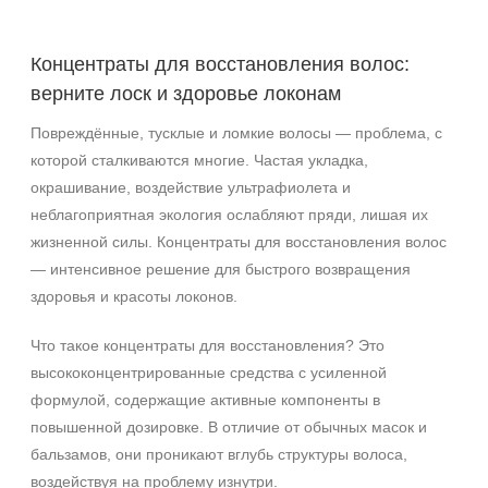
Результат
Гладкость
Концентраты для восстановления волос:
Защита
верните лоск и здоровье локонам
Лифтинг
Повреждённые, тусклые и ломкие волосы — проблема, с
Показать еще
которой сталкиваются многие. Частая укладка,
окрашивание, воздействие ультрафиолета и
Область применения
неблагоприятная экология ослабляют пряди, лишая их
Веки
жизненной силы. Концентраты для восстановления волос
Волосы
— интенсивное решение для быстрого возвращения
Декольте
здоровья и красоты локонов.
Показать еще
Что такое концентраты для восстановления? Это
Объём
высококонцентрированные средства с усиленной
формулой, содержащие активные компоненты в
флакон
повышенной дозировке. В отличие от обычных масок и
шприц
бальзамов, они проникают вглубь структуры волоса,
1 флакон
воздействуя на проблему изнутри.
Показать еще