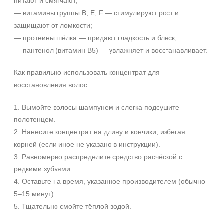
питают и смягчают;
— витамины группы B, E, F — стимулируют рост и
защищают от ломкости;
— протеины шёлка — придают гладкость и блеск;
— пантенол (витамин B5) — увлажняет и восстанавливает.
Как правильно использовать концентрат для
восстановления волос:
1. Вымойте волосы шампунем и слегка подсушите
полотенцем.
2. Нанесите концентрат на длину и кончики, избегая
корней (если иное не указано в инструкции).
3. Равномерно распределите средство расчёской с
редкими зубьями.
4. Оставьте на время, указанное производителем (обычно
5–15 минут).
5. Тщательно смойте тёплой водой.