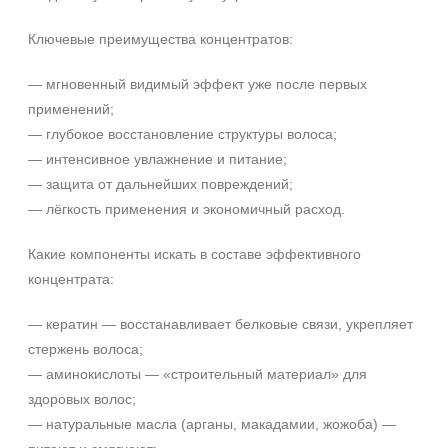
Ингредиенты
Ключевые преимущества концентратов:
PDRN
— мгновенный видимый эффект уже после первых
Биотин
применений;
Гиалуроновая кислота
— глубокое восстановление структуры волоса;
Показать еще
— интенсивное увлажнение и питание;
— защита от дальнейших повреждений;
Время применения
— лёгкость применения и экономичный расход.
Ежедневный
Какие компоненты искать в составе эффективного
концентрата:
Форма выпуска
Ампула
— кератин — восстанавливает белковые связи, укрепляет
стержень волоса;
Флакон
— аминокислоты — «строительный материал» для
Подборки
здоровых волос;
+7 (495) 640-58-89
— натуральные масла (арганы, макадамии, жожоба) —
+7 (929) 933-09-89
Рост волос и алопеция