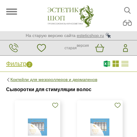
На старую версию сайта
esteticshop.ru
версия
старая
Фильтр
2
Фильтр
Сброс
2
Коктейли для мезороллеров и дермапенов
Бренд
Сыворотки для стимуляции волос
Kosmoteros Professionnel (Paris)
Страна
Испания
Россия