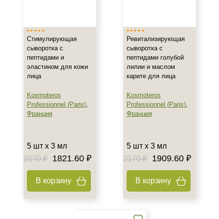
Франция
Показать еще
Тип товара
Стимулирующая
Ревитализирующая
сыворотка с
сыворотка с
Сыворотка
пептидами и
пептидами голубой
эластином для кожи
лилии и маслом
Биоревитализант
лица
карите для лица
Биорепарант
Показать еще
Kosmoteros
Kosmoteros
Professionnel (Paris)
,
Professionnel (Paris)
,
Класс косметики
Франция
Франция
Профессиональная
5 шт х 3 мл
5 шт х 3 мл
Универсальная
1821.60 ₽
1909.60 ₽
2070 ₽
2170 ₽
Тип кожи
В корзину
В корзину
Все типы кожи
Проблемная
Сухая