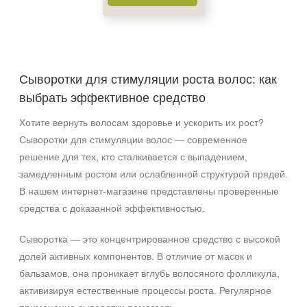
Результат
Стимуляция коллагена
Гладкость
Защита
Сыворотки для стимуляции роста волос: как
Показать еще
выбрать эффективное средство
Область применения
Хотите вернуть волосам здоровье и ускорить их рост?
Сыворотки для стимуляции волос — современное
Веки
решение для тех, кто сталкивается с выпадением,
Волосы
замедленным ростом или ослабленной структурой прядей.
Декольте
В нашем интернет‑магазине представлены проверенные
Показать еще
средства с доказанной эффективностью.
Объём
Сыворотка — это концентрированное средство с высокой
флакон
долей активных компонентов. В отличие от масок и
шприц
бальзамов, она проникает вглубь волосяного фолликула,
1 флакон
активизируя естественные процессы роста. Регулярное
Показать еще