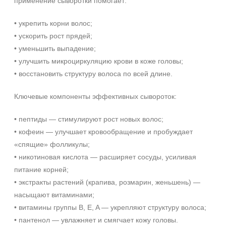
применение сыворотки помогает:
Ингредиенты
• укрепить корни волос;
• ускорить рост прядей;
PDRN
• уменьшить выпадение;
Биотин
• улучшить микроциркуляцию крови в коже головы;
Гиалуроновая кислота
• восстановить структуру волоса по всей длине.
Показать еще
Ключевые компоненты эффективных сывороток:
Время применения
• пептиды — стимулируют рост новых волос;
Ежедневный
• кофеин — улучшает кровообращение и пробуждает
Форма выпуска
«спящие» фолликулы;
• никотиновая кислота — расширяет сосуды, усиливая
Ампула
питание корней;
Флакон
• экстракты растений (крапива, розмарин, женьшень) —
+7 (495) 640-58-89
насыщают витаминами;
Подборки
+7 (929) 933-09-89
• витамины группы B, E, A — укрепляют структуру волоса;
• пантенол — увлажняет и смягчает кожу головы.
Рост волос и алопеция