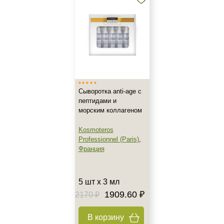
Возраст
Любой возраст
Любой возраст (от 18 лет)
Действие
Сыворотка anti-age с
Восстановление
пептидами и
Матирование
морским коллагеном
Моделирование
Kosmoteros
Показать еще
Professionnel (Paris)
,
Франция
Назначение против
Акне
5 шт х 3 мл
Алопеция
1909.60 ₽
2170 ₽
Возрастные изменения
Показать еще
В корзину